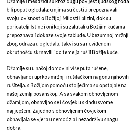
Džamije i mesdžidi su kroz dugu povijest ljudskog roda
bili poput ogledala: u njima su čestiti prepoznavali
svoju ovisnost o Božijoj Milosti i blizini, dok su
poricatelji Istine i oni koji su zalutali u Božijim kućama
prepoznavali dokaze svoje zablude. U bezumnoj mržnji
zbog odraza u ogledalu, takvi su sa neviđenom
okrutnošću skrnavili i do temelja rušili Božije kuće.
Džamije su u našoj domovini više puta rušene,
obnavljane i uprkos mržnji i rušilačkom nagonu njihovih
rušitelja. s Božijom pomoću stoljećima su opstajale na
našoj zemlji bosanskoj,. A sa svakom obnovljenom
džamijom, obnavljao se i čovjek u skladu svome
najljepšem. Zajedno s obnovljenim čovjekom
obnavljala se vjera u nemoć zla i nezadrživu snagu
dobra.