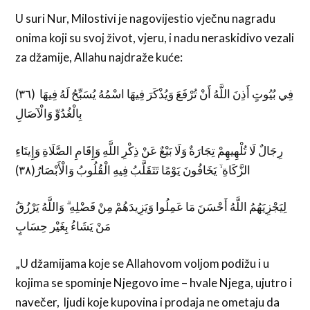
U suri Nur, Milostivi je nagovijestio vječnu nagradu
onima koji su svoj život, vjeru, i nadu neraskidivo vezali
za džamije, Allahu najdraže kuće:
(٣٦) فِي بُيُوتٍ أَذِنَ اللَّهُ أَنْ تُرْفَعَ وَيُذْكَرَ فِيهَا اسْمُهُ يُسَبِّحُ لَهُ فِيهَا
بِالْغُدُوِّ وَالْآصَالِ
رِجَالٌ لَا تُلْهِيهِمْ تِجَارَةٌ وَلَا بَيْعٌ عَنْ ذِكْرِ اللَّهِ وَإِقَامِ الصَّلَاةِ وَإِيتَاءِ
الزَّكَاةِ ۙ يَخَافُونَ يَوْمًا تَتَقَلَّبُ فِيهِ الْقُلُوبُ وَالْأَبْصَارُ(٣٨)
لِيَجْزِيَهُمُ اللَّهُ أَحْسَنَ مَا عَمِلُوا وَيَزِيدَهُمْ مِنْ فَضْلِهِ ۗ وَاللَّهُ يَرْزُقُ
مَنْ يَشَاءُ بِغَيْر حِسَابٍ
„U džamijama koje se Allahovom voljom podižu i u
kojima se spominje Njegovo ime – hvale Njega, ujutro i
navečer, ljudi koje kupovina i prodaja ne ometaju da