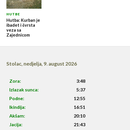
HUTBE
Hutba: Kurban je
ibadet i čvrsta
veza sa
Zajednicom
Stolac
,
nedjelja, 9. august 2026
Zora:
3:48
Izlazak sunca:
5:37
Podne:
12:55
Ikindija:
16:51
Akšam:
20:10
Jacija:
21:43