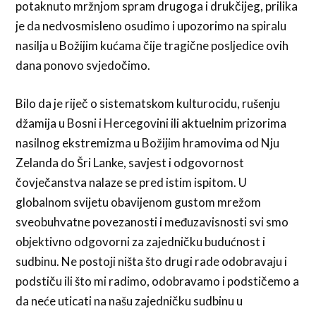
potaknuto mržnjom spram drugoga i drukčijeg, prilika
je da nedvosmisleno osudimo i upozorimo na spiralu
nasilja u Božijim kućama čije tragične posljedice ovih
dana ponovo svjedočimo.
Bilo da je riječ o sistematskom kulturocidu, rušenju
džamija u Bosni i Hercegovini ili aktuelnim prizorima
nasilnog ekstremizma u Božijim hramovima od Nju
Zelanda do Šri Lanke, savjest i odgovornost
čovječanstva nalaze se pred istim ispitom. U
globalnom svijetu obavijenom gustom mrežom
sveobuhvatne povezanosti i međuzavisnosti svi smo
objektivno odgovorni za zajedničku budućnost i
sudbinu. Ne postoji ništa što drugi rade odobravaju i
podstiču ili što mi radimo, odobravamo i podstičemo a
da neće uticati na našu zajedničku sudbinu u