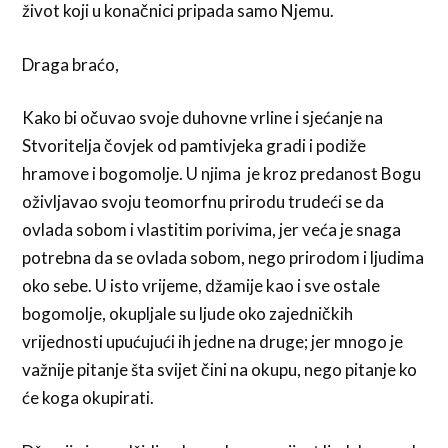
život koji u konačnici pripada samo Njemu.
Draga braćo,
Kako bi očuvao svoje duhovne vrline i sjećanje na
Stvoritelja čovjek od pamtivjeka gradi i podiže
hramove i bogomolje. U njima je kroz predanost Bogu
oživljavao svoju teomorfnu prirodu trudeći se da
ovlada sobom i vlastitim porivima, jer veća je snaga
potrebna da se ovlada sobom, nego prirodom i ljudima
oko sebe. U isto vrijeme, džamije kao i sve ostale
bogomolje, okupljale su ljude oko zajedničkih
vrijednosti upućujući ih jedne na druge; jer mnogo je
važnije pitanje šta svijet čini na okupu, nego pitanje ko
će koga okupirati.