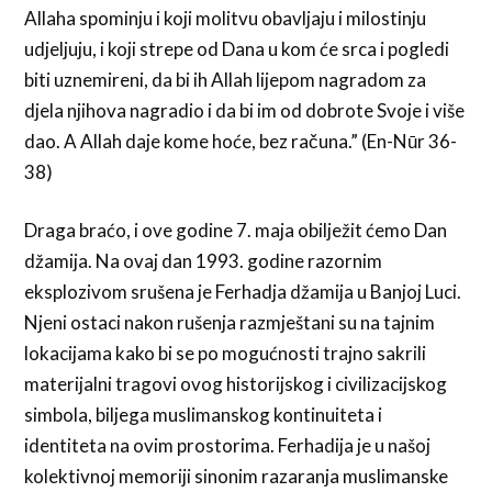
Allaha spominju i koji molitvu obavljaju i milostinju
udjeljuju, i koji strepe od Dana u kom će srca i pogledi
biti uznemireni, da bi ih Allah lijepom nagradom za
djela njihova nagradio i da bi im od dobrote Svoje i više
dao. A Allah daje kome hoće, bez računa.” (En-Nūr 36-
38)
Draga braćo, i ove godine 7. maja obilježit ćemo Dan
džamija. Na ovaj dan 1993. godine razornim
eksplozivom srušena je Ferhadja džamija u Banjoj Luci.
Njeni ostaci nakon rušenja razmještani su na tajnim
lokacijama kako bi se po mogućnosti trajno sakrili
materijalni tragovi ovog historijskog i civilizacijskog
simbola, biljega muslimanskog kontinuiteta i
identiteta na ovim prostorima. Ferhadija je u našoj
kolektivnoj memoriji sinonim razaranja muslimanske