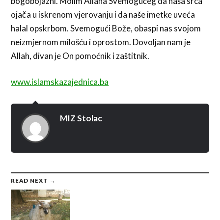
bogobojazni. Molim Allaha Svemogućeg da naša srca
ojača u iskrenom vjerovanju i da naše imetke uveća
halal opskrbom. Svemogući Bože, obaspi nas svojom
neizmjernom milošću i oprostom. Dovoljan nam je
Allah, divan je On pomoćnik i zaštitnik.
www.islamskazajednica.ba
MIZ Stolac
READ NEXT →