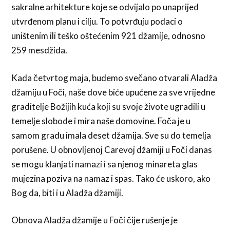
sakralne arhitekture koje se odvijalo po unaprijed
utvrđenom planu i cilju. To potvrđuju podaci o
uništenim ili teško oštećenim 921 džamije, odnosno
259 mesdžida.
Kada četvrtog maja, budemo svečano otvarali Aladža
džamiju u Foči, naše dove biće upućene za sve vrijedne
graditelje Božijih kuća koji su svoje živote ugradili u
temelje slobode i mira naše domovine. Foča je u
samom gradu imala deset džamija. Sve su do temelja
porušene. U obnovljenoj Carevoj džamiji u Foči danas
se mogu klanjati namazi i sa njenog minareta glas
mujezina poziva na namaz i spas. Tako će uskoro, ako
Bog da, biti i u Aladža džamiji.
Obnova Aladža džamije u Foči čije rušenje je