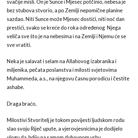
svačije misli. On je Sunce i Mjesec potčinio, nebesa je
bez stubova stvorio, a po Zemlji nepomične planine
sazdao. Niti Sunce može Mjesec dostići, niti noć dan
prestići, svako se kreće do roka određenog Njega
veliča sve što je na nebesima i na Zemlji i Njemu će se
sve vratiti.
Neka je salavat i selam na Allahovog izabranika i
miljenika, pečata poslanstva i milosti svjetovima
Muhammeda, a.s., na njegovu časnu porodicu i čestite
ashabe.
Draga braćo,
Milostivi Stvoritelj je tokom povijesti ljudskom rodu
slao svoju Riječ upute, a vjerovjesnicima je dodijelo
ulogu da bdiju na samom duhovnom vrhu