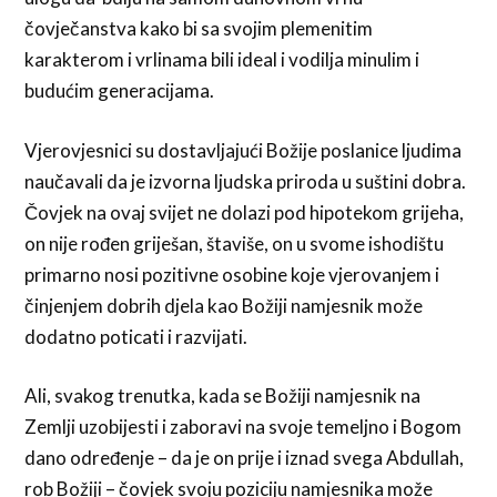
čovječanstva kako bi sa svojim plemenitim
karakterom i vrlinama bili ideal i vodilja minulim i
budućim generacijama.
Vjerovjesnici su dostavljajući Božije poslanice ljudima
naučavali da je izvorna ljudska priroda u suštini dobra.
Čovjek na ovaj svijet ne dolazi pod hipotekom grijeha,
on nije rođen griješan, štaviše, on u svome ishodištu
primarno nosi pozitivne osobine koje vjerovanjem i
činjenjem dobrih djela kao Božiji namjesnik može
dodatno poticati i razvijati.
Ali, svakog trenutka, kada se Božiji namjesnik na
Zemlji uzobijesti i zaboravi na svoje temeljno i Bogom
dano određenje – da je on prije i iznad svega Abdullah,
rob Božiji – čovjek svoju poziciju namjesnika može