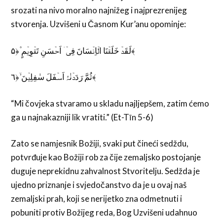
srozati na nivo moralno najnižeg i najprezrenijeg
stvorenja. Uzvišeni u Časnom Kur’anu opominje:
لَقَدۡ خَلَقۡنَا الۡاِنۡسَانَ فِیۡۤ اَحۡسَنِ تَقۡوِیۡمٍ ۫﴿۵﴾
ثُمَّ رَدَدۡنٰہُ اَسۡفَلَ سٰفِلِیۡنَ ۙ﴿٦﴾
“Mi čovjeka stvaramo u skladu najljepšem, zatim ćemo
ga u najnakazniji lik vratiti.” (Et-Tīn 5-6)
Zato se namjesnik Božiji, svaki put čineći sedždu,
potvrđuje kao Božiji rob za čije zemaljsko postojanje
duguje neprekidnu zahvalnost Stvoritelju. Sedžda je
ujedno priznanje i svjedočanstvo da je u ovaj naš
zemaljski prah, koji se nerijetko zna odmetnuti i
pobuniti protiv Božijeg reda, Bog Uzvišeni udahnuo