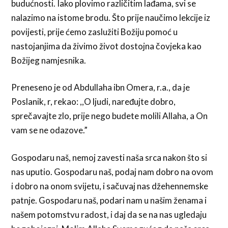
budućnosti. Iako plovimo različitim lađama, svi se
nalazimo na istome brodu. Što prije naučimo lekcije iz
povijesti, prije ćemo zaslužiti Božiju pomoć u
nastojanjima da živimo život dostojna čovjeka kao
Božijeg namjesnika.
Preneseno je od Abdullaha ibn Omera, r.a., da je
Poslanik, r, rekao: ,,O ljudi, naređujte dobro,
sprečavajte zlo, prije nego budete molili Allaha, a On
vam se ne odazove.”
Gospodaru naš, nemoj zavesti naša srca nakon što si
nas uputio. Gospodaru naš, podaj nam dobro na ovom
i dobro na onom svijetu, i sačuvaj nas džehennemske
patnje. Gospodaru naš, podari nam u našim ženama i
našem potomstvu radost, i daj da se na nas ugledaju