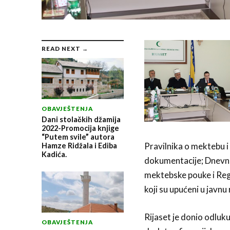
READ NEXT →
OBAVJEŠTENJA
Dani stolačkih džamija
2022-Promocija knjige
“Putem svile” autora
Pravilnika o mektebu 
Hamze Ridžala i Ediba
Kadića.
dokumentacije; Dnevni
mektebske pouke i Reg
koji su upućeni u javnu
Rijaset je donio odluk
OBAVJEŠTENJA