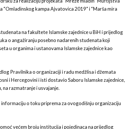
dršku za realizaciju projekata “Mreže mladih” Muftijstva
kta “Omladinskog kampa Ajvatovica 2019” i “Marša mira
studenata na fakultete Islamske zajednice u BiH i prijedlog
auka o angažiranju posebno nadarenih studenata koji
aseta u organima i ustanovama Islamske zajednice kao
edlog Pravilnika o organizaciji i radu medžlisa i džemata
sni i Hercegovini i isti dostavio Saboru Islamske zajednice,
 na razmatranje i usvajanje.
 informaciju o toku priprema za ovogodišnju organizaciju
omoć većem broju institucija i pojedinaca na prijedlog