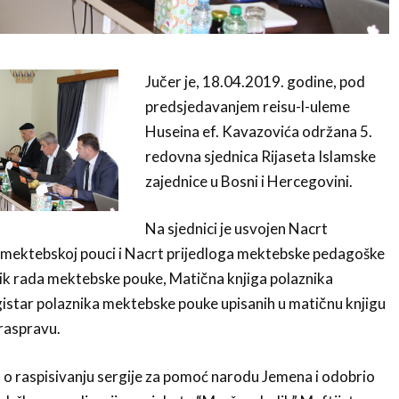
Jučer je, 18.04.2019. godine, pod
predsjedavanjem reisu-l-uleme
Huseina ef. Kavazovića održana 5.
redovna sjednica Rijaseta Islamske
zajednice u Bosni i Hercegovini.
Na sjednici je usvojen Nacrt
i mektebskoj pouci i Nacrt prijedloga mektebske pedagoške
k rada mektebske pouke, Matična knjiga polaznika
istar polaznika mektebske pouke upisanih u matičnu knjigu
 raspravu.
u o raspisivanju sergije za pomoć narodu Jemena i odobrio