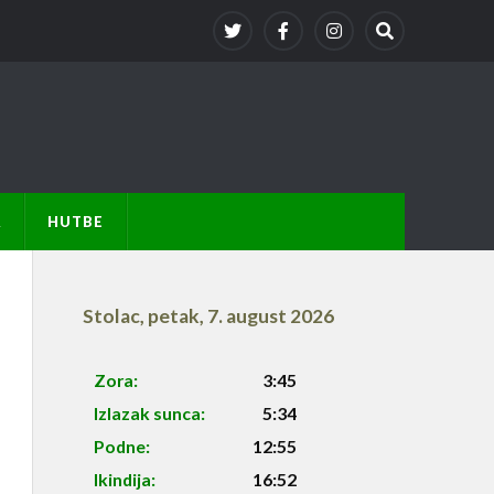
A
HUTBE
Stolac
,
petak, 7. august 2026
Zora:
3:45
Izlazak sunca:
5:34
Podne:
12:55
Ikindija:
16:52