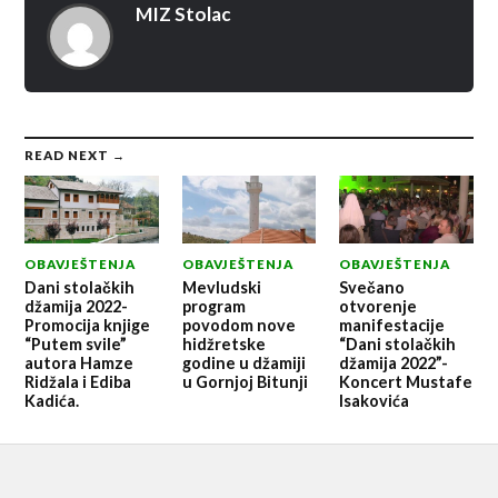
MIZ Stolac
READ NEXT →
OBAVJEŠTENJA
OBAVJEŠTENJA
OBAVJEŠTENJA
Dani stolačkih
Mevludski
Svečano
džamija 2022-
program
otvorenje
Promocija knjige
povodom nove
manifestacije
“Putem svile”
hidžretske
“Dani stolačkih
autora Hamze
godine u džamiji
džamija 2022”-
Ridžala i Ediba
u Gornjoj Bitunji
Koncert Mustafe
Kadića.
Isakovića