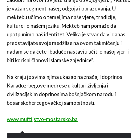
je važan segment našeg odgoja i obrazovanja. U
mektebu učimo o temeljima naše vjere, tradicije,
kulture i o našem jeziku. Mekteb nam pomaže da
upotpunimo naš identitet. Velika je stvar da vi danas
predstavljate svoje medžlise na ovom takmičenju i
nadam se da ćete i buduće nastaviti učiti o našoj vjeri i
biti korisni članovi Islamske zajednice“.
Na kraju je svima njima ukazao na značaj i doprinos
Karađoz-begove medrese u kulturi življenja i
civilizacijskim doprinosima bošnjačkom narodu i
bosanskohercegovačkoj samobitnosti.
www.muftijstvo-mostarsko.ba