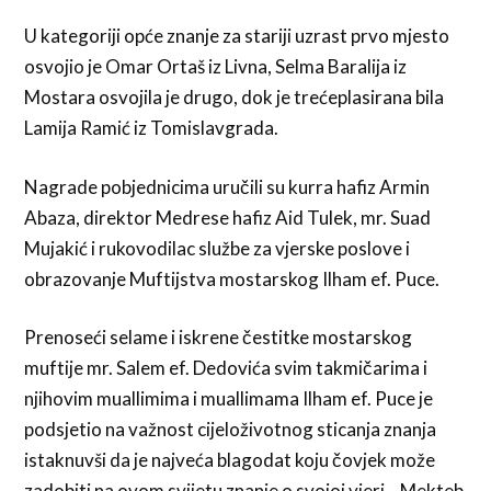
U kategoriji opće znanje za stariji uzrast prvo mjesto
osvojio je Omar Ortaš iz Livna, Selma Baralija iz
Mostara osvojila je drugo, dok je trećeplasirana bila
Lamija Ramić iz Tomislavgrada.
Nagrade pobjednicima uručili su kurra hafiz Armin
Abaza, direktor Medrese hafiz Aid Tulek, mr. Suad
Mujakić i rukovodilac službe za vjerske poslove i
obrazovanje Muftijstva mostarskog Ilham ef. Puce.
Prenoseći selame i iskrene čestitke mostarskog
muftije mr. Salem ef. Dedovića svim takmičarima i
njihovim muallimima i muallimama Ilham ef. Puce je
podsjetio na važnost cijeloživotnog sticanja znanja
istaknuvši da je najveća blagodat koju čovjek može
zadobiti na ovom svijetu znanje o svojoj vjeri. „Mekteb