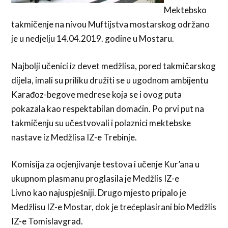
Mektebsko
takmičenje na nivou Muftijstva mostarskog održano
je u nedjelju 14.04.2019. godine u Mostaru.
Najbolji učenici iz devet medžlisa, pored takmičarskog
dijela, imali su priliku družiti se u ugodnom ambijentu
Karađoz-begove medrese koja se i ovog puta
pokazala kao respektabilan domaćin. Po prvi put na
takmičenju su učestvovali i polaznici mektebske
nastave iz Medžlisa IZ-e Trebinje.
Komisija za ocjenjivanje testova i učenje Kur’ana u
ukupnom plasmanu proglasila je Medžlis IZ-e
Livno kao najuspješniji. Drugo mjesto pripalo je
Medžlisu IZ-e Mostar, dok je trećeplasirani bio Medžlis
IZ-e Tomislavgrad.