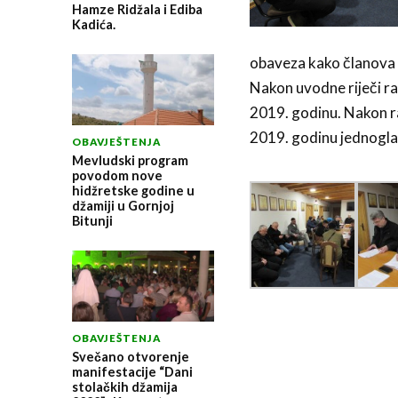
Hamze Ridžala i Ediba
Kadića.
obaveza kako članova 
Nakon uvodne riječi raz
2019. godinu. Nakon ra
2019. godinu jednogla
OBAVJEŠTENJA
Mevludski program
povodom nove
hidžretske godine u
džamiji u Gornjoj
Bitunji
OBAVJEŠTENJA
Svečano otvorenje
manifestacije “Dani
stolačkih džamija