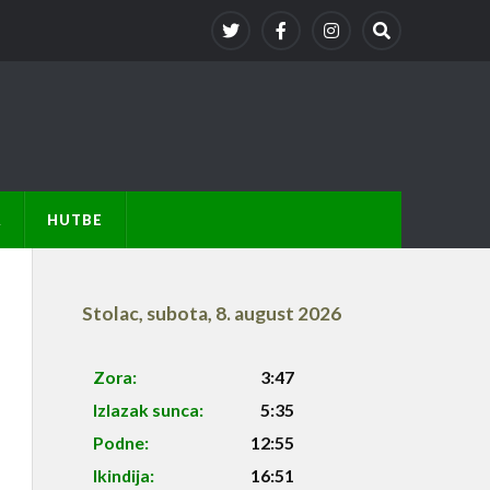
A
HUTBE
Stolac
,
subota, 8. august 2026
Zora:
3:47
Izlazak sunca:
5:35
Podne:
12:55
Ikindija:
16:51