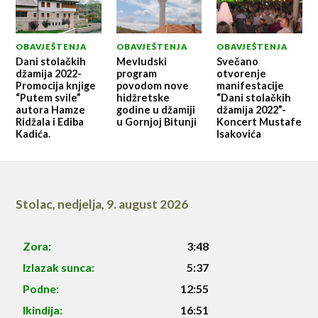
OBAVJEŠTENJA
OBAVJEŠTENJA
OBAVJEŠTENJA
Dani stolačkih
Mevludski
Svečano
džamija 2022-
program
otvorenje
Promocija knjige
povodom nove
manifestacije
“Putem svile”
hidžretske
“Dani stolačkih
autora Hamze
godine u džamiji
džamija 2022”-
Ridžala i Ediba
u Gornjoj Bitunji
Koncert Mustafe
Kadića.
Isakovića
Stolac
,
nedjelja, 9. august 2026
Zora:
3:48
Izlazak sunca:
5:37
Podne:
12:55
Ikindija:
16:51