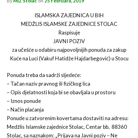
by
MIZ Stolac
on
25 Februara, 2019
ISLAMSKA ZAJEDNICA U BIH
MEDŽLIS ISLAMSKE ZAJEDNICE STOLAC
Raspisuje
JAVNI POZIV
za učešće u odabiru najpovoljnijih ponuda za zakup
Kuće na Luci (Vakuf Hatidže Hajdarbegović) u Stocu
Ponuda treba da sadrži sljedeće:
– Tačan naziv pravnog ili fizičkog lica
– Opis djelatnosti koja bi se obavljala u prostoru
– Iznos ponude
– Način plaćanja
Ponude u zatvorenim kovertama dostaviti na adresu:
Medžlis Islamske zajednice Stolac, Centar bb, 88360
Stolac, sa naznakom: „Prijava na Javni poziv – Ne