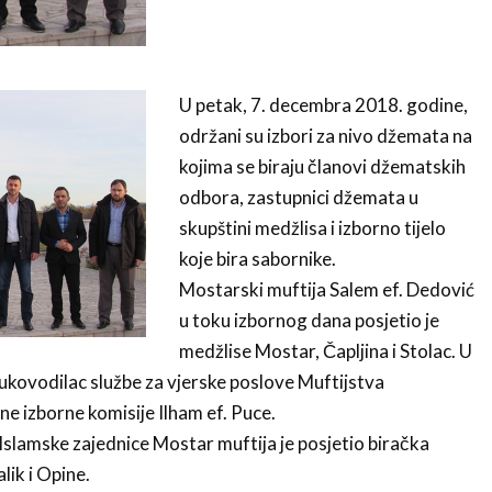
U petak, 7. decembra 2018. godine,
održani su izbori za nivo džemata na
kojima se biraju članovi džematskih
odbora, zastupnici džemata u
skupštini medžlisa i izborno tijelo
koje bira sabornike.
Mostarski muftija Salem ef. Dedović
u toku izbornog dana posjetio je
medžlise Mostar, Čapljina i Stolac. U
i rukovodilac službe za vjerske poslove Muftijstva
ne izborne komisije Ilham ef. Puce.
slamske zajednice Mostar muftija je posjetio biračka
ik i Opine.