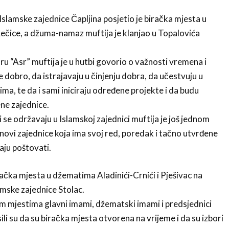
slamske zajednice Čapljina posjetio je biračka mjesta u
ečice, a džuma-namaz muftija je klanjao u Topalovića
u “Asr” muftija je u hutbi govorio o važnosti vremena i
 dobro, da istrajavaju u činjenju dobra, da učestvuju u
a, te da i sami iniciraju određene projekte i da budu
ene zajednice.
 se održavaju u Islamskoj zajednici muftija je još jednom
novi zajednice koja ima svoj red, poredak i tačno utvrđene
aju poštovati.
iračka mjesta u džematima Aladinići-Crnići i Pješivac na
mske zajednice Stolac.
m mjestima glavni imami, džematski imami i predsjednici
li su da su biračka mjesta otvorena na vrijeme i da su izbori