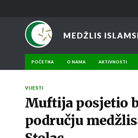
MEDŽLIS ISLAMS
POČETNA
O NAMA
AKTIVNOSTI
VIJESTI
Muftija posjetio 
području medžlisa
Stolac