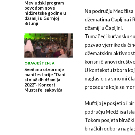
Mevludski program
povodom nove
Na području Medžlisa I
hidžretske godine u
džamiji u Gornjoj
džematima Čapljina i R
Bitunji
džamiji u Čapljini.
Tumačeći kur’ansku sur
pozvao vjernike da čine
džematskim aktivnostim
korisni članovi društv
OBAVJEŠTENJA
Svečano otvorenje
U kontekstu izbora koji
manifestacije “Dani
naglasio da smo mi čla
stolačkih džamija
2022”- Koncert
procedure koje se mor
Mustafe Isakovića
Muftija je posjetio i b
području Medžlisa Isla
Tokom posjeta birački
biračkih odbora naglasi