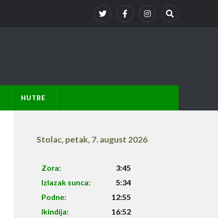
A
HUTBE
Stolac
,
petak, 7. august 2026
Zora:
3:45
Izlazak sunca:
5:34
Podne:
12:55
Ikindija:
16:52