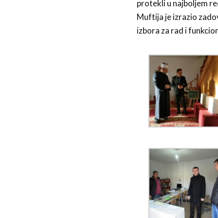
protekli u najboljem re
Muftija je izrazio zad
izbora za rad i funkcion