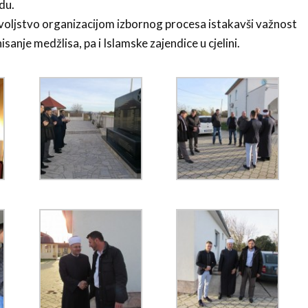
du.
ovoljstvo organizacijom izbornog procesa istakavši važnost
isanje medžlisa, pa i Islamske zajendice u cjelini.