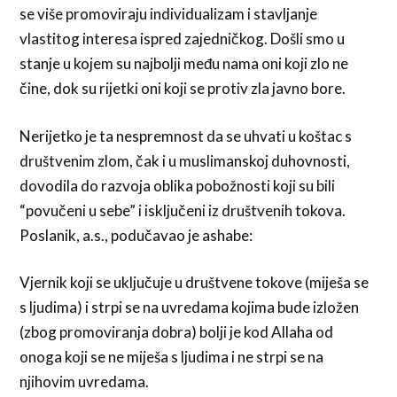
se više promoviraju individualizam i stavljanje
vlastitog interesa ispred zajedničkog. Došli smo u
stanje u kojem su najbolji među nama oni koji zlo ne
čine, dok su rijetki oni koji se protiv zla javno bore.
Nerijetko je ta nespremnost da se uhvati u koštac s
društvenim zlom, čak i u muslimanskoj duhovnosti,
dovodila do razvoja oblika pobožnosti koji su bili
“povučeni u sebe” i isključeni iz društvenih tokova.
Poslanik, a.s., podučavao je ashabe:
Vjernik koji se uključuje u društvene tokove (miješa se
s ljudima) i strpi se na uvredama kojima bude izložen
(zbog promoviranja dobra) bolji je kod Allaha od
onoga koji se ne miješa s ljudima i ne strpi se na
njihovim uvredama.