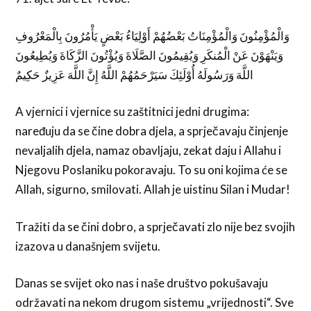
وَالْمُؤْمِنُونَ وَالْمُؤْمِنَاتُ بَعْضُهُمْ أَوْلِيَاءُ بَعْضٍ يَأْمُرُونَ بِالْمَعْرُوفِ
وَيَنْهَوْنَ عَنْ الْمُنكَرِ وَيُقِيمُونَ الصَّلَاةَ وَيُؤْتُونَ الزَّكَاةَ وَيُطِيعُونَ
اللَّهَ وَرَسُولَهُ أُوْلَئِكَ سَيَرْحَمُهُمْ اللَّهُ إِنَّ اللَّهَ عَزِيزٌ حَكِيمٌ
A vjernici i vjernice su zaštitnici jedni drugima:
naređuju da se čine dobra djela, a sprječavaju činjenje
nevaljalih djela, namaz obavljaju, zekat daju i Allahu i
Njegovu Poslaniku pokoravaju. To su oni kojima će se
Allah, sigurno, smilovati. Allah je uistinu Silan i Mudar!
Tražiti da se čini dobro, a sprječavati zlo nije bez svojih
izazova u današnjem svijetu.
Danas se svijet oko nas i naše društvo pokušavaju
održavati na nekom drugom sistemu „vrijednosti“. Sve