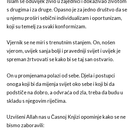
Islam se oduvijek živio u zajednici i dokazivao životom
s drugima i za druge. Opasno je za jedno društvo da se
u njemu proširi sebični individualizam i oportunizam,
koji su temelj za svaki konformizam.
Vjernik se ne miri s trenutnim stanjem. On, nošen
vjerom, uvijek sanja bolji i pravedniji svijet i uvijek je
spreman žrtvovati se kako bi se taj san ostvario.
On u promjenama polazi od sebe. Djela i postupci
onoga koji bi da mijenja svijet oko sebe i koji bi da
podstiče na dobro, a odvraća od zla, treba da budu u
skladu s njegovim riječima.
Uzvišeni Allah nas u Časnoj Knjizi opominje kako se ne
bismo zaboravili: