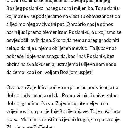
U ovim danima se prisjećamo rođenja posljednjeg
Božijeg poslanika, našeg uzora i miljenika. To su dani u
kojima se više podsjećamo na vlastitu obavezanost da
slijedimo njegov životni put. Ohrabrio nas je odnos
naših ljudi prema plemenitom Poslaniku, a u koji smo se
osvjedočili ovih dana. Skoro da nema našeg grada niti
sela, a da nije u njemu obilježen mevlud. Ta ljubav nas
pokreće i daje nam snagu da, kao i naš Poslanik, bez
obzira na sva iskušenja, ustrajemo i ulijeva nam nadu
da ćemo, kao i on, voljom Božijom uspjeti.
Ova naša Zajednica počiva na principu podsticanja na
dobro i odvraćanja od zla. Promovirajući univerzalno
dobro, gradimo čvrstu Zajednicu, utemeljenu na
vrijednostima posljednje Božije objave. To je naša lađa
spasa. Mu'mini su zaštitnici jedni drugih, što potvrđuje
71. ajet sure Et-Tevbe: