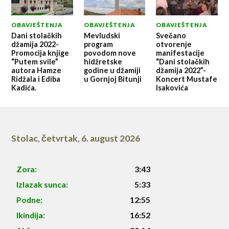
OBAVJEŠTENJA
OBAVJEŠTENJA
OBAVJEŠTENJA
Dani stolačkih
Mevludski
Svečano
džamija 2022-
program
otvorenje
Promocija knjige
povodom nove
manifestacije
“Putem svile”
hidžretske
“Dani stolačkih
autora Hamze
godine u džamiji
džamija 2022”-
Ridžala i Ediba
u Gornjoj Bitunji
Koncert Mustafe
Kadića.
Isakovića
Stolac
,
četvrtak, 6. august 2026
Zora:
3:43
Izlazak sunca:
5:33
Podne:
12:55
Ikindija:
16:52