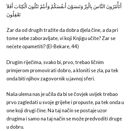
أَتَأْمُرُونَ النَّاسَ بِالْبِرِّ وَتَنسَوْنَ أَنفُسَكُمْ وَأَنتُمْ تَتْلُونَ الْكِتَابَ أَفَلاَ
تَعْقِلُونَ
Zar da od drugih tražite da dobra djela čine, a da pri
tome sebe zaboravljate, vi koji Knjigu učite? Zar se
nećete opametiti? (El-Bekare, 44)
Drugim riječima, svako bi, prvo, trebao ličnim
primjerom promovirati dobro, a kloniti se zla, pa tek
onda biti njihov zagovornik u javnoj sferi.
Naša ulema nas je učila da bi se čovjek uvijek trebao
prvo zagledati u svoje grijehe i propuste, pa tek onda u
one koji drugi čine. Na taj način se postaje uzor
drugima i samo na taj način se može predvoditi druge
u dobru.