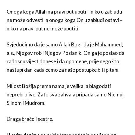
Onoga koga Allah na pravi put uputi – niko u zabludu
ne može odvesti, a onoga koga On u zabludi ostavi –
niko na pravi put ne može uputiti.
Svjedočimo da je samo Allah Bog i da je Muhammed,
a.s., Njegov rob i Njegov Poslanik. On ga je poslao da
radosnu vijest donese i da opomene, prije nego što
nastupi dan kada ćemo za naše postupke biti pitani.
Milost Božija prema nama je velika, a blagodati
neprebrojive. Zato sva zahvala pripada samo Njemu,
Silnom i Mudrom.
Draga braćo i sestre.