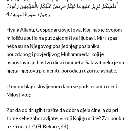
أَنْفُسِكُمْ عَزِيزٌ عليهِ ما عَنِتُّمْ حَرِيصٌ عَلَيْكُمْ بِالْمُؤْمِنِينَ رَءُوفٌ
رَحِيمٌ﴾ سورةُ التوبةِ / 4
Hvala Allahu, Gospodaru svjetova, Koji nas je Svojom
milošću uputio na put zajedništva i ljubavi. Mir i spas
neka su na Njegovog posljednjeg poslanika,
pouzdanog i povjerljivog Muhammeda, koji je
uspostavio jedinstvo dina i ummeta. Salavat neka je na
njega, njegovu plemenitu porodicu i uzorite ashabe.
U ovom blagoslovljenom danu se podsjećamo riječi
Milostivog:
Zar da od drugih tražite da dobra djela čine, a da pri
tome sebe zaboravljate, vi koji Knjigu učite? Zar pouku
uzeti nećete? (El-Bekare, 44)