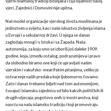
vjerni islamskoj tradiciji Bošnjaka i čija lojalnost našoj
vjeri, Zajednici i Domovini nije upitna.
Naš model organizacije vjerskog života muslimana je
jedinstven u svijetu, kao i naše iskustvo življenja islama
u Evropi i u sekularnoj državi. U njega se danas
zagledaju mnogi i s Istoka i sa Zapada. Naša
autonomija, za koju smo se izborili još daleke 1909.
godine, koja, između ostalog, podrazumijeva i pravo
da slobodno biramo one koji će upravljati našim
vjerskim i vakufsko- mearifskim pitanjima, veliko je
ostvarenje naših predaka koje ljubomorno čuvamo.
Zato i danas trebamo bdjeti nad tom autonomijom,
čuvajući Islamsku zajednicu od bilo kakvih političkih ili
drugih utjecaja, pogotovo onih iz inostranstva, koji
nasrću na našu islamsku tradiciju i koji promoviraju