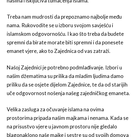
nasilna i isključiva tumačenja islama.
Treba nam mudrosti da prepoznamo najbolje među
nama. Rukovodite se u izboru svojom savješću i
islamskom odgovornošću. I kao što treba da budete
spremni da birate morate biti spremni i da ponesete
emanet vjere, ako to Zajednica od vas zatraži.
Našoj Zajednici je potrebno podmlađivanje. Izbori u
našim džematima su prilika da mladim ljudima damo
priliku da se osjete dijelom Zajednice, te da od starijih
uče odgovornost nošenja našeg zajedničkog emaneta.
Velika zasluga za očuvanje islama na ovima
prostorima pripada našim majkama i nenama. Kada se
na prisustvo vjere u javnom prostoru nije gledalo
blagonaklono naše majke i sestre su od svojih domova