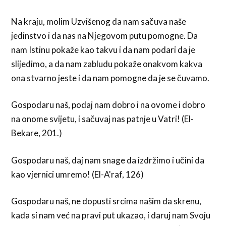
Na kraju, molim Uzvišenog da nam sačuva naše
jedinstvo i da nas na Njegovom putu pomogne. Da
nam Istinu pokaže kao takvu i da nam podari da je
slijedimo, a da nam zabludu pokaže onakvom kakva
ona stvarno jeste i da nam pomogne da je se čuvamo.
Gospodaru naš, podaj nam dobro i na ovome i dobro
na onome svijetu, i sačuvaj nas patnje u Vatri! (El-
Bekare, 201.)
Gospodaru naš, daj nam snage da izdržimo i učini da
kao vjernici umremo! (El-A'raf, 126)
Gospodaru naš, ne dopusti srcima našim da skrenu,
kada si nam već na pravi put ukazao, i daruj nam Svoju