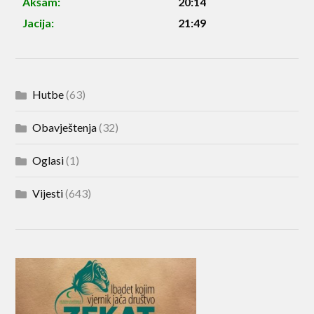
Akšam:
20:14
Jacija:
21:49
Hutbe
(63)
Obavještenja
(32)
Oglasi
(1)
Vijesti
(643)