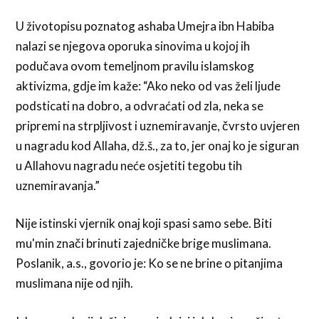
U životopisu poznatog ashaba Umejra ibn Habiba
nalazi se njegova oporuka sinovima u kojoj ih
podučava ovom temeljnom pravilu islamskog
aktivizma, gdje im kaže: “Ako neko od vas želi ljude
podsticati na dobro, a odvraćati od zla, neka se
pripremi na strpljivost i uznemiravanje, čvrsto uvjeren
u nagradu kod Allaha, dž.š., za to, jer onaj ko je siguran
u Allahovu nagradu neće osjetiti tegobu tih
uznemiravanja.”
Nije istinski vjernik onaj koji spasi samo sebe. Biti
mu'min znači brinuti zajedničke brige muslimana.
Poslanik, a.s., govorio je: Ko se ne brine o pitanjima
muslimana nije od njih.