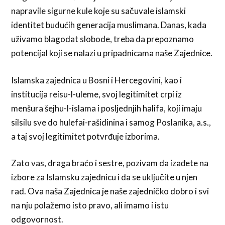
napravile sigurne kule koje su sačuvale islamski
identitet budućih generacija muslimana. Danas, kada
uživamo blagodat slobode, treba da prepoznamo
potencijal koji se nalazi u pripadnicama naše Zajednice.
Islamska zajednica u Bosni i Hercegovini, kao i
institucija reisu-l-uleme, svoj legitimitet crpi iz
menšura šejhu-l-islama i posljednjih halifa, koji imaju
silsilu sve do hulefai-rašidinina i samog Poslanika, a.s.,
a taj svoj legitimitet potvrđuje izborima.
Zato vas, draga braćo i sestre, pozivam da izađete na
izbore za Islamsku zajednicu i da se uključite u njen
rad. Ova naša Zajednica je naše zajedničko dobro i svi
na nju polažemo isto pravo, ali imamo i istu
odgovornost.