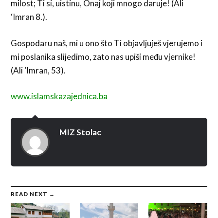
milost; Ti si, uistinu, Onaj koji mnogo daruje! (Ali
‘Imran 8.).
Gospodaru naš, mi u ono što Ti objavljuješ vjerujemo i
mi poslanika slijedimo, zato nas upiši među vjernike!
(Ali ‘Imran, 53).
www.islamskazajednica.ba
MIZ Stolac
READ NEXT →