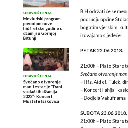
BiH održati će se međur
OBAVJEŠTENJA
Mevludski program
području općine Stolac
povodom nove
bogatim vjerskim, kult
hidžretske godine u
džamiji u Gornjoj
izdvajamo sljedeće:
Bitunji
PETAK 22.06.2018.
21:00h – Plato Stare t
Svečano otvaranje mani
OBAVJEŠTENJA
– Hfz. Aid ef. Tulek,
Svečano otvorenje
manifestacije “Dani
– Koncert ilahija i kasi
stolačkih džamija
2022”- Koncert
– Dodjela Vakufnama
Mustafe Isakovića
SUBOTA 23.06.2018
.
21:00h – Plato Stare t