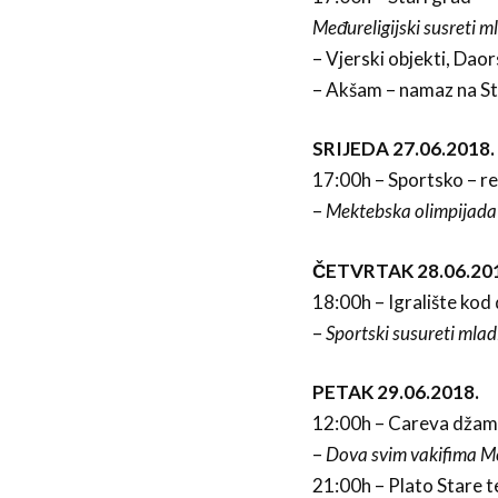
Međureligijski susreti m
– Vjerski objekti, Daor
– Akšam – namaz na S
SRIJEDA 27.06.2018.
17:00h – Sportsko – re
–
Mektebska olimpijada
ČETVRTAK 28.06.20
18:00h – Igralište kod 
–
Sportski susureti mlad
PETAK 29.06.2018.
12:00h – Careva džami
–
Dova svim vakifima Me
21:00h – Plato Stare t