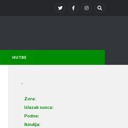
A
HUTBE
,
Zora:
Izlazak sunca:
Podne:
Ikindija: