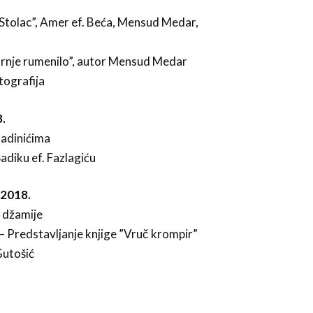
 Stolac”, Amer ef. Beća, Mensud Medar,
tarnje rumenilo”, autor Mensud Medar
tografija
.
ladinićima
Sadiku ef. Fazlagiću
2018.
 džamije
– Predstavljanje knjige ”Vruč krompir”
Gutošić