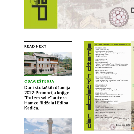
READ NEXT →
OBAVJEŠTENJA
Dani stolačkih džamija
2022-Promocija knjige
“Putem svile” autora
Hamze Ridžala i Ediba
Kadića.