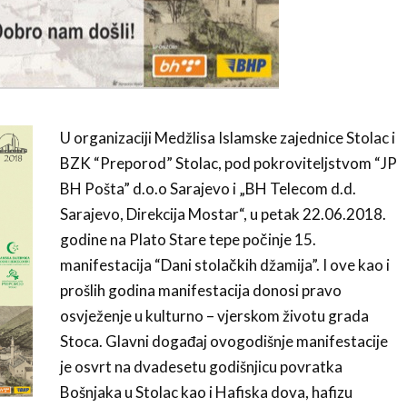
U organizaciji Medžlisa Islamske zajednice Stolac i
BZK “Preporod” Stolac, pod pokroviteljstvom “JP
BH Pošta” d.o.o Sarajevo i „BH Telecom d.d.
Sarajevo, Direkcija Mostar“, u petak 22.06.2018.
godine na Plato Stare tepe počinje 15.
manifestacija “Dani stolačkih džamija”. I ove kao i
prošlih godina manifestacija donosi pravo
osvježenje u kulturno – vjerskom životu grada
Stoca. Glavni događaj ovogodišnje manifestacije
je osvrt na dvadesetu godišnjicu povratka
Bošnjaka u Stolac kao i Hafiska dova, hafizu