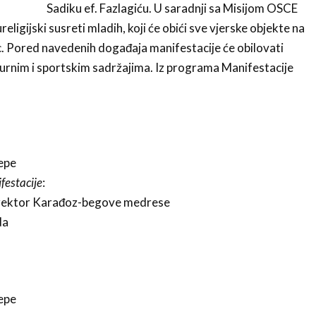
Sadiku ef. Fazlagiću. U saradnji sa Misijom OSCE
eligijski susreti mladih, koji će obići sve vjerske objekte na
. Pored navedenih događaja manifestacije će obilovati
urnim i sportskim sadržajima. Iz programa Manifestacije
epe
festacije
:
 direktor Karađoz-begove medrese
da
epe