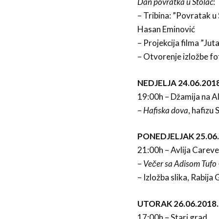
Dan povratka u Stolac
:
– Tribina: ”Povratak u
Hasan Eminović
– Projekcija filma ”Ju
– Otvorenje izložbe fo
NEDJELJA 24.06.2018
19:00h – Džamija na A
–
Hafiska dova
, hafizu 
PONEDJELJAK 25.06.
21:00h – Avlija Careve
–
Večer sa Adisom Tufo
– Izložba slika, Rabija 
UTORAK 26.06.2018.
17:00h – Stari grad