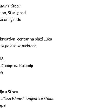
ladih u Stocu
:
son, Stari grad
tarom gradu
kreativnI centar na plaži Luka
 za polaznike mekteba
18
.
džamije na Rotimlji
ih
ja u Stocu
džlisa Islamske zajednice Stolac
epe