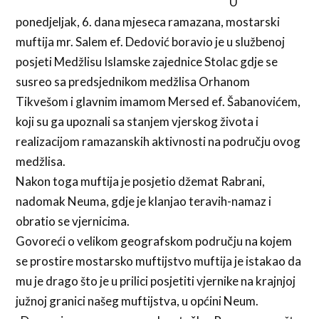
U
ponedjeljak, 6. dana mjeseca ramazana, mostarski
muftija mr. Salem ef. Dedović boravio je u službenoj
posjeti Medžlisu Islamske zajednice Stolac gdje se
susreo sa predsjednikom medžlisa Orhanom
Tikvešom i glavnim imamom Mersed ef. Šabanovićem,
koji su ga upoznali sa stanjem vjerskog života i
realizacijom ramazanskih aktivnosti na području ovog
medžlisa.
Nakon toga muftija je posjetio džemat Rabrani,
nadomak Neuma, gdje je klanjao teravih-namaz i
obratio se vjernicima.
Govoreći o velikom geografskom području na kojem
se prostire mostarsko muftijstvo muftija je istakao da
mu je drago što je u prilici posjetiti vjernike na krajnjoj
južnoj granici našeg muftijstva, u općini Neum.