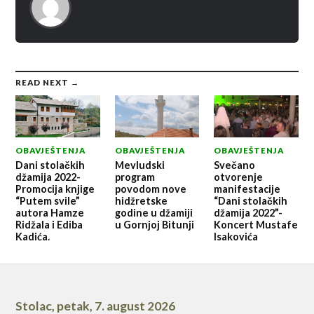
READ NEXT →
OBAVJEŠTENJA
OBAVJEŠTENJA
OBAVJEŠTENJA
Dani stolačkih
Mevludski
Svečano
džamija 2022-
program
otvorenje
Promocija knjige
povodom nove
manifestacije
“Putem svile”
hidžretske
“Dani stolačkih
autora Hamze
godine u džamiji
džamija 2022”-
Ridžala i Ediba
u Gornjoj Bitunji
Koncert Mustafe
Kadića.
Isakovića
Stolac
,
petak, 7. august 2026