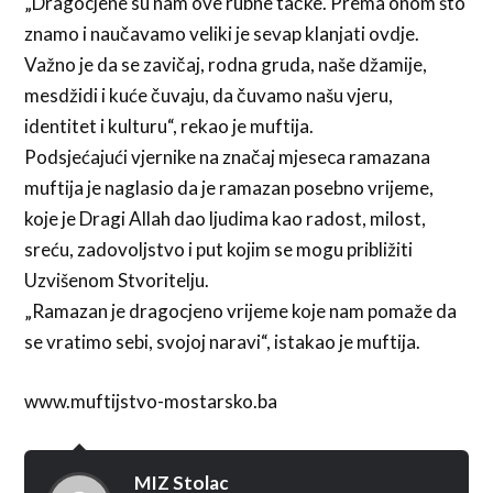
„Dragocjene su nam ove rubne tačke. Prema onom što
znamo i naučavamo veliki je sevap klanjati ovdje.
Važno je da se zavičaj, rodna gruda, naše džamije,
mesdžidi i kuće čuvaju, da čuvamo našu vjeru,
identitet i kulturu“, rekao je muftija.
Podsjećajući vjernike na značaj mjeseca ramazana
muftija je naglasio da je ramazan posebno vrijeme,
koje je Dragi Allah dao ljudima kao radost, milost,
sreću, zadovoljstvo i put kojim se mogu približiti
Uzvišenom Stvoritelju.
„Ramazan je dragocjeno vrijeme koje nam pomaže da
se vratimo sebi, svojoj naravi“, istakao je muftija.
www.muftijstvo-mostarsko.ba
MIZ Stolac