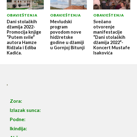
OBAVJEŠTENJA
OBAVJEŠTENJA
OBAVJEŠTENJA
Dani stolačkih
Mevludski
Svečano
džamija 2022-
program
otvorenje
Promocija knjige
povodom nove
manifestacije
“Putem svile”
hidžretske
“Dani stolačkih
autora Hamze
godine u džamiji
džamija 2022”-
Ridžala i Ediba
u Gornjoj Bitunji
Koncert Mustafe
Kadića.
Isakovića
,
Zora:
Izlazak sunca:
Podne:
Ikindija: