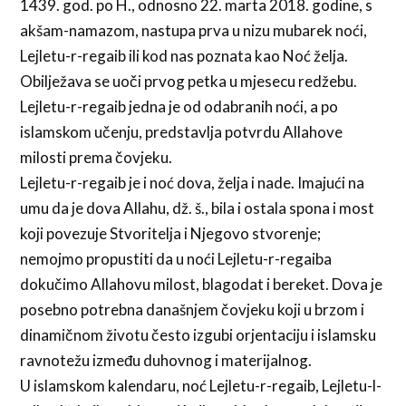
1439. god. po H., odnosno 22. marta 2018. godine, s
akšam-namazom, nastupa prva u nizu mubarek noći,
Lejletu-r-regaib ili kod nas poznata kao Noć želja.
Obilježava se uoči prvog petka u mjesecu redžebu.
Lejletu-r-regaib jedna je od odabranih noći, a po
islamskom učenju, predstavlja potvrdu Allahove
milosti prema čovjeku.
Lejletu-r-regaib je i noć dova, želja i nade. Imajući na
umu da je dova Allahu, dž. š., bila i ostala spona i most
koji povezuje Stvoritelja i Njegovo stvorenje;
nemojmo propustiti da u noći Lejletu-r-regaiba
dokučimo Allahovu milost, blagodat i bereket. Dova je
posebno potrebna današnjem čovjeku koji u brzom i
dinamičnom životu često izgubi orjentaciju i islamsku
ravnotežu između duhovnog i materijalnog.
U islamskom kalendaru, noć Lejletu-r-regaib, Lejletu-l-