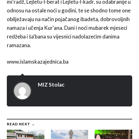
mi'radž, Lejletu-l-berat i Lejletu-l-kadr, su odabranije u
odnosu na ostale noći u godini, te se shodno tome one
obilježavaju na način pojačanog ibadeta, dobrovoljnih
namaza i učenja Kur'ana. Dani i noći mubarek mjeseci
redžeba i ša'bana su vijesnici nadolazećim danima
ramazana.
www.islamskazajednica.ba
MIZ Stolac
READ NEXT →