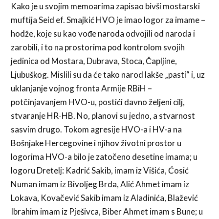
Kako je u svojim memoarima zapisao bivši mostarski
muftija Seid ef. Smajkić HVO je imao logor za imame –
hodže, koje su kao vođe naroda odvojili od naroda i
zarobili, i to na prostorima pod kontrolom svojih
jedinica od Mostara, Dubrava, Stoca, Čapljine,
Ljubuškog. Mislili su da će tako narod lakše „pasti“ i, uz
uklanjanje vojnog fronta Armije RBiH –
potčinjavanjem HVO-u, postići davno željeni cilj,
stvaranje HR-HB. No, planovi su jedno, a stvarnost
sasvim drugo. Tokom agresije HVO-a i HV-a na
Bošnjake Hercegovine i njihov životni prostor u
logorima HVO-a bilo je zatočeno desetine imama; u
logoru Dretelj: Kadrić Sakib, imam iz Višića, Ćosić
Numan imam iz Bivoljeg Brda, Alić Ahmet imam iz
Lokava, Kovačević Sakib imam iz Aladinića, Blažević
Ibrahim imam iz Pješivca, Biber Ahmet imam s Bune; u