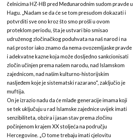
čelnicima HZ-HB pred Međunarodnim sudom pravde u
Hagu. „Nadam se da će se tom presudom dokazati i
potvrditi sve ono kroz što smo prošli u ovom
proteklom periodu, šta je ustvari bio smisao
udruženog zločinačkog poduhvata na naš narod i na
naš prostor iako znamo da nema ovozemljaske pravde
i adekvatne kazne koja može dosljedno sankcionisati
zločin učinjen prema našem narodu, nad Islamskom
zajednicom, nad našim kulturno-historijskim
nasljeđem koje je sistematski razarano“, zaključio je
muftija.
On je izrazio nadu da će mlađe generacije imama koji
se tek uključuju u rad Islamske zajednice uvijek imati
senzibiliteta, obzira i jasan stav prema zločinu
počinjenom krajem XX stoljeća na području
Hercegovine. „O tome trebaju imati cjelovitu