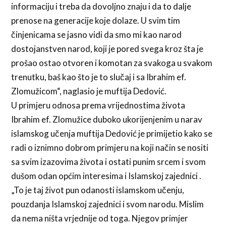
informaciju i treba da dovoljno znaju i da to dalje
prenose na generacije koje dolaze. U svim tim
činjenicama se jasno vidi da smo mi kao narod
dostojanstven narod, koji je pored svega kroz šta je
prošao ostao otvoren i komotan za svakoga u svakom
trenutku, baš kao što je to slučaj i sa Ibrahim ef.
Zlomužicom“, naglasio je muftija Dedović.
U primjeru odnosa prema vrijednostima života
Ibrahim ef. Zlomužice duboko ukorijenjenim u narav
islamskog učenja muftija Dedović je primijetio kako se
radi o iznimno dobrom primjeru na koji način se nositi
sa svim izazovima života i ostati punim srcem i svom
dušom odan općim interesima i Islamskoj zajednici .
„To je taj život pun odanosti islamskom učenju,
pouzdanja Islamskoj zajednici i svom narodu. Mislim
da nema ništa vrjednije od toga. Njegov primjer