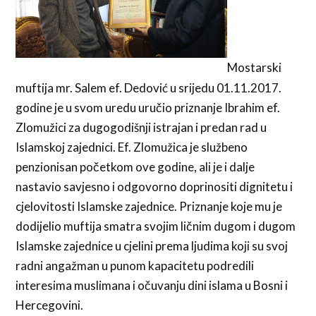
Mostarski
muftija mr. Salem ef. Dedović u srijedu 01.11.2017.
godine je u svom uredu uručio priznanje Ibrahim ef.
Zlomužici za dugogodišnji istrajan i predan rad u
Islamskoj zajednici. Ef. Zlomužica je službeno
penzionisan početkom ove godine, ali je i dalje
nastavio savjesno i odgovorno doprinositi dignitetu i
cjelovitosti Islamske zajednice. Priznanje koje mu je
dodijelio muftija smatra svojim ličnim dugom i dugom
Islamske zajednice u cjelini prema ljudima koji su svoj
radni angažman u punom kapacitetu podredili
interesima muslimana i očuvanju dini islama u Bosni i
Hercegovini.