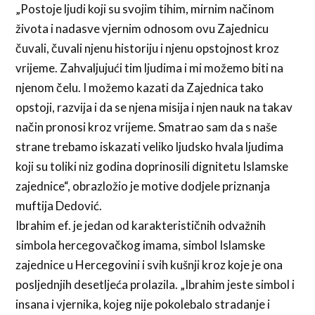
„Postoje ljudi koji su svojim tihim, mirnim načinom
života i nadasve vjernim odnosom ovu Zajednicu
čuvali, čuvali njenu historiju i njenu opstojnost kroz
vrijeme. Zahvaljujući tim ljudima i mi možemo biti na
njenom čelu. I možemo kazati da Zajednica tako
opstoji, razvija i da se njena misija i njen nauk na takav
način pronosi kroz vrijeme. Smatrao sam da s naše
strane trebamo iskazati veliko ljudsko hvala ljudima
koji su toliki niz godina doprinosili dignitetu Islamske
zajednice“, obrazložio je motive dodjele priznanja
muftija Dedović.
Ibrahim ef. je jedan od karakterističnih odvažnih
simbola hercegovačkog imama, simbol Islamske
zajednice u Hercegovini i svih kušnji kroz koje je ona
posljednjih desetljeća prolazila. „Ibrahim jeste simbol i
insana i vjernika, kojeg nije pokolebalo stradanje i