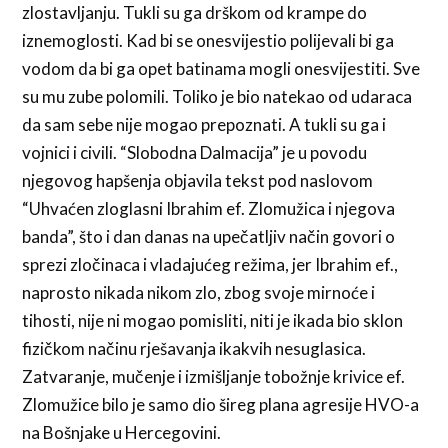
zlostavljanju. Tukli su ga drškom od krampe do
iznemoglosti. Kad bi se onesvijestio polijevali bi ga
vodom da bi ga opet batinama mogli onesvijestiti. Sve
su mu zube polomili. Toli­ko je bio natekao od udaraca
da sam sebe nije mogao prepoznati. A tukli su ga i
vojnici i civili. “Slobodna Dalmacija” je u povodu
njegovog hapšenja objavila tekst pod naslo­vom
“Uhvaćen zloglasni Ibrahim ef. Zlomužica i njegova
banda”, što i dan danas na upečatljiv način govori o
sprezi zločinaca i vladajućeg režima, jer Ibrahim ef.,
naprosto nikada nikom zlo, zbog svoje mirnoće i
tihosti, nije ni mogao pomisliti, niti je ikada bio sklon
fizičkom načinu rješavanja ikakvih nesuglasica.
Zatvaranje, mučenje i izmišljanje tobožnje krivice ef.
Zlomužice bilo je samo dio šireg plana agresije HVO-a
na Bošnjake u Hercegovini.