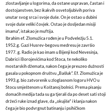
zlostavljanje u logorima, da ostane uspravan, častan i
dostojanstven, bez ikakvih osvetoljubivih poriva
unutar svog srca i svoje duše. On je ostao u dubini
svoje duše veliki čovjek. Ostao je dosljedan misiji
imama“, istakao je muftija.
Ibrahim ef. Zlomužica rođen je u Podveležju 5.1.
1952.g. Gazi Husrev-begovu medresu je završio
1977. g. Radio je kao imam u Bijenji kod Nevesinja,
Dabrici i Borojevićima kod Stoca, te nekoliko
mostarskih džemata, nakon čega je preuzeo dužnosti
gasala u pokopnom društvu „Bašluk“. Ef. Zlomužica je
1993.g. bio zatvorenik u zloglasnom logoru HVO u
Stocu smještenom u Koštanoj bolnici. Prema pisanju
domaćih medija tada su ga tjerali da po deset sati stoji
držeći ruke iznad glave, da „okujiše“ i klanja nakon
čega je bio podvrgnut batinanju i psihičkom