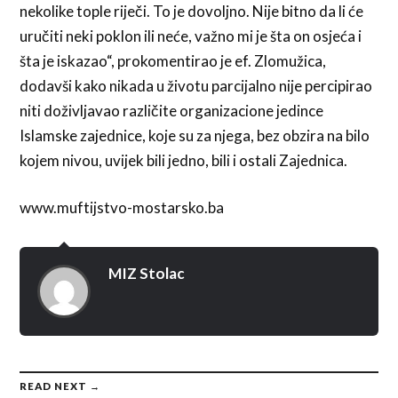
nekolike tople riječi. To je dovoljno. Nije bitno da li će
uručiti neki poklon ili neće, važno mi je šta on osjeća i
šta je iskazao“, prokomentirao je ef. Zlomužica,
dodavši kako nikada u životu parcijalno nije percipirao
niti doživljavao različite organizacione jedince
Islamske zajednice, koje su za njega, bez obzira na bilo
kojem nivou, uvijek bili jedno, bili i ostali Zajednica.
www.muftijstvo-mostarsko.ba
MIZ Stolac
READ NEXT →