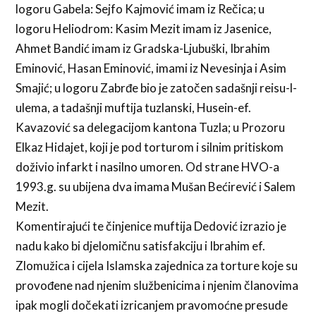
logoru Gabela: Sejfo Kajmović imam iz Rečica; u
logoru Heliodrom: Kasim Mezit imam iz Jasenice,
Ahmet Bandić imam iz Gradska-Ljubuški, Ibrahim
Eminović, Hasan Eminović, imami iz Nevesinja i Asim
Smajić; u logoru Zabrđe bio je zatočen sadašnji reisu-l-
ulema, a tadašnji muftija tuzlanski, Husein-ef.
Kavazović sa delegacijom kantona Tuzla; u Prozoru
Elkaz Hidajet, koji je pod torturom i silnim pritiskom
doživio infarkt i nasilno umoren. Od strane HVO-a
1993.g. su ubijena dva imama Mušan Bećirević i Salem
Mezit.
Komentirajući te činjenice muftija Dedović izrazio je
nadu kako bi djelomičnu satisfakciju i Ibrahim ef.
Zlomužica i cijela Islamska zajednica za torture koje su
provođene nad njenim službenicima i njenim članovima
ipak mogli dočekati izricanjem pravomoćne presude