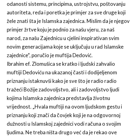
odanosti sistemu, principima, ustrojstvu, poštovanju
autoriteta, reda i poretka je primjer za sve druge koji
žele znati šta je Islamska zajednica. Mislim da je njegov
primjer žrtve koju je podnio za našu vjeru, za naš
narod, za našu Zajednicu u cjelini inspirativan svim
novim generacijama koje se uključuju u rad Islamske
zajednice“, poručio je muftija Dedović.
Ibrahim ef. Zlomušica se kratko i ljudski zahvalio
muftiji Dedoviću na ukazanoj časti i dodijeljenom
priznanju istaknuvši kako je sve što je radio radio
tražeći Božije zadovoljstvo, ali i zadovoljstvo ljudi
kojima Islamska zajednica predstavlja životnu
vrijednost. „Hvala muftiji na ovom ljudskom gestu i
priznanju koji znači da čovjek koji je na odgovornoj
dužnosti u Islamskoj zajednici vodi računa o svojim
ljudima. Ne treba ništa drugo već da je rekao ove