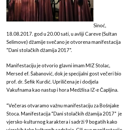
Sinoć,
18.08.2017. god u 20.00 sati, u avliji Careve (Sultan
Selimove) džamije svečano je otvorena manifestacija
“Dani stolačkih džamija 2017”.
Manifestaciju je otvorio glavni imam MIZ Stolac,
Mersed ef. Šabanović, dok je specijalni gost večeri bio
prof. dr. Šefik Kurdić. Upriličena je i dodjela
Vakufnama kao nastup i hora Medžlisa IZ-e Čapljina.
“Večeras otvaramo važnu manifestaciju za Bošnjake
Stoca. Manifestacija “Dani stolačkih džamija 2017” je
vjersko-kulturnog karaktera i sadrži 9 bogatih kako
vjerskih tako kulturnih sadržaja. Cilj ove manifestacije