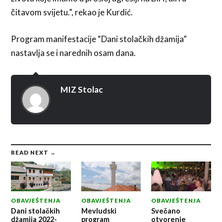
čitavom svijetu.”, rekao je Kurdić.
Program manifestacije “Dani stolačkih džamija”
nastavlja se i narednih osam dana.
MIZ Stolac
READ NEXT →
OBAVJEŠTENJA
OBAVJEŠTENJA
OBAVJEŠTENJA
Dani stolačkih
Mevludski
Svečano
džamija 2022-
program
otvorenje