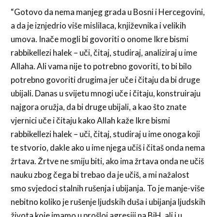
“Gotovo da nema manjeg grada u Bosni i Hercegovini,
a da je iznjedrio više mislilaca, književnika i velikih
umova. Inače mogli bi govoriti o onome Ikre bismi
rabbikellezi halek – uči, čitaj, studiraj, analiziraj u ime
Allaha. Ali vama nije to potrebno govoriti, to bi bilo
potrebno govoriti drugima jer uče i čitaju da bi druge
ubijali. Danas u svijetu mnogi uče i čitaju, konstruiraju
najgora oružja, da bi druge ubijali, a kao što znate
vjernici uče i čitaju kako Allah kaže Ikre bismi
rabbikellezi halek – uči, čitaj, studiraj u ime onoga koji
te stvorio, dakle ako u ime njega učiš i čitaš onda nema
žrtava. Žrtve ne smiju biti, ako ima žrtava onda ne učiš
nauku zbog čega bi trebao da je učiš, a mi nažalost
smo svjedoci stalnih rušenja i ubijanja. To je manje-više
nebitno koliko je rušenje ljudskih duša i ubijanja ljudskih
života koje imamo u prošloj agresiji na BiH, ali i u