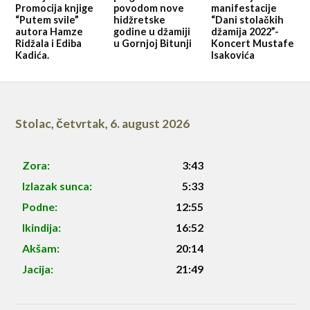
Promocija knjige
povodom nove
manifestacije
“Putem svile”
hidžretske
“Dani stolačkih
autora Hamze
godine u džamiji
džamija 2022”-
Ridžala i Ediba
u Gornjoj Bitunji
Koncert Mustafe
Kadića.
Isakovića
Stolac
,
četvrtak, 6. august 2026
Zora:
3:43
Izlazak sunca:
5:33
Podne:
12:55
Ikindija:
16:52
Akšam:
20:14
Jacija:
21:49