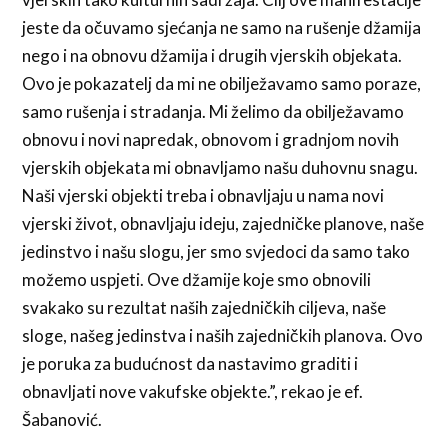
jeste da očuvamo sjećanja ne samo na rušenje džamija
nego i na obnovu džamija i drugih vjerskih objekata.
Ovo je pokazatelj da mi ne obilježavamo samo poraze,
samo rušenja i stradanja. Mi želimo da obilježavamo
obnovu i novi napredak, obnovom i gradnjom novih
vjerskih objekata mi obnavljamo našu duhovnu snagu.
Naši vjerski objekti treba i obnavljaju u nama novi
vjerski život, obnavljaju ideju, zajedničke planove, naše
jedinstvo i našu slogu, jer smo svjedoci da samo tako
možemo uspjeti. Ove džamije koje smo obnovili
svakako su rezultat naših zajedničkih ciljeva, naše
sloge, našeg jedinstva i naših zajedničkih planova. Ovo
je poruka za budućnost da nastavimo graditi i
obnavljati nove vakufske objekte.”, rekao je ef.
Šabanović.