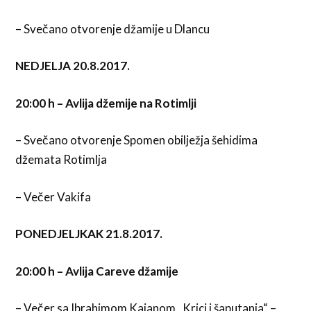
– Svečano otvorenje džamije u Dlancu
NEDJELJA 20.8.2017.
20:00 h – Avlija džemije na Rotimlji
– Svečano otvorenje Spomen obilježja šehidima
džemata Rotimlja
– Večer Vakifa
PONEDJELJKAK 21.8.2017.
20:00 h – Avlija Careve džamije
– Večer sa Ibrahimom Kajanom „Krici i šaputanja“ –