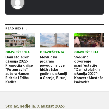
READ NEXT →
OBAVJEŠTENJA
OBAVJEŠTENJA
OBAVJEŠTENJA
Dani stolačkih
Mevludski
Svečano
džamija 2022-
program
otvorenje
Promocija knjige
povodom nove
manifestacije
“Putem svile”
hidžretske
“Dani stolačkih
autora Hamze
godine u džamiji
džamija 2022”-
Ridžala i Ediba
u Gornjoj Bitunji
Koncert Mustafe
Kadića.
Isakovića
Stolac
,
nedjelja, 9. august 2026