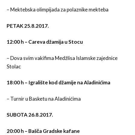
– Mektebska olimpijada za polaznike mekteba
PETAK 25.8.2017.
12:00 h
– Careva džamija u Stocu
– Dova svim vakifima Medžlisa Islamske zajednice
Stolac
18:00 h – Igralište kod džamije na Aladinićima
– Turnir u Basketu na Aladinićima
SUBOTA 26.8.2017.
20:00 h – Bašča Gradske kafane