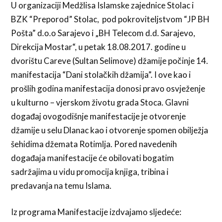
U organizaciji Medžlisa Islamske zajednice Stolac i
BZK “Preporod” Stolac, pod pokroviteljstvom “JP BH
Pošta” d.o.o Sarajevo i „BH Telecom d.d. Sarajevo,
Direkcija Mostar“, u petak 18.08.2017. godine u
dvorištu Careve (Sultan Selimove) džamije počinje 14.
manifestacija “Dani stolačkih džamija”. I ove kao i
prošlih godina manifestacija donosi pravo osvježenje
u kulturno – vjerskom životu grada Stoca. Glavni
događaj ovogodišnje manifestacije je otvorenje
džamije u selu Dlanac kao i otvorenje spomen obilježja
šehidima džemata Rotimlja. Pored navedenih
događaja manifestacije će obilovati bogatim
sadržajima u vidu promocija knjiga, tribina i
predavanja na temu Islama.
Iz programa Manifestacije izdvajamo sljedeće: