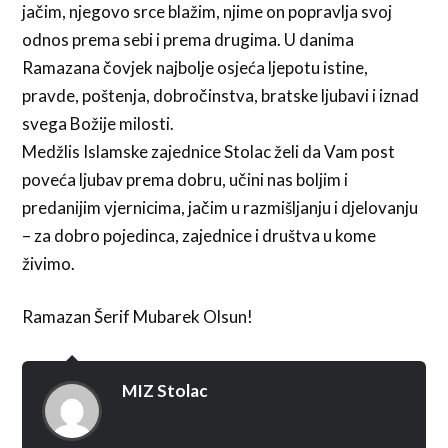
jačim, njegovo srce blažim, njime on popravlja svoj
odnos prema sebi i prema drugima. U danima
Ramazana čovjek najbolje osjeća ljepotu istine,
pravde, poštenja, dobročinstva, bratske ljubavi i iznad
svega Božije milosti.
Medžlis Islamske zajednice Stolac želi da Vam post
poveća ljubav prema dobru, učini nas boljim i
predanijim vjernicima, jačim u razmišljanju i djelovanju
– za dobro pojedinca, zajednice i društva u kome
živimo.
Ramazan Šerif Mubarek Olsun!
MIZ Stolac