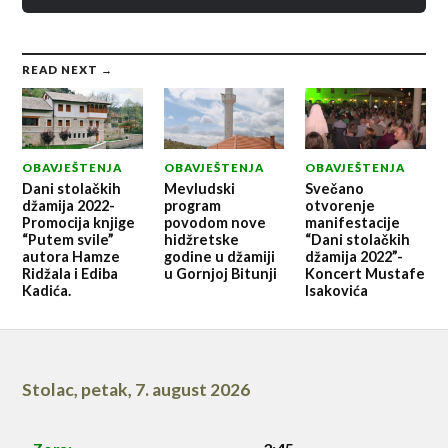
READ NEXT →
OBAVJEŠTENJA
OBAVJEŠTENJA
OBAVJEŠTENJA
Dani stolačkih
Mevludski
Svečano
džamija 2022-
program
otvorenje
Promocija knjige
povodom nove
manifestacije
“Putem svile”
hidžretske
“Dani stolačkih
autora Hamze
godine u džamiji
džamija 2022”-
Ridžala i Ediba
u Gornjoj Bitunji
Koncert Mustafe
Kadića.
Isakovića
Stolac
,
petak, 7. august 2026