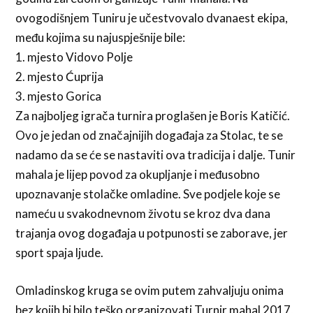
ovogodišnjem Tuniru je učestvovalo dvanaest ekipa,
među kojima su najuspješnije bile:
1. mjesto Vidovo Polje
2. mjesto Ćuprija
3. mjesto Gorica
Za najboljeg igrača turnira proglašen je Boris Katičić.
Ovo je jedan od značajnijih događaja za Stolac, te se
nadamo da se će se nastaviti ova tradicija i dalje. Tunir
mahala je lijep povod za okupljanje i međusobno
upoznavanje stolačke omladine. Sve podjele koje se
nameću u svakodnevnom životu se kroz dva dana
trajanja ovog događaja u potpunosti se zaborave, jer
sport spaja ljude.
Omladinskog kruga se ovim putem zahvaljuju onima
bez kojih bi bilo teško organizovati Turnir mahal 2017,