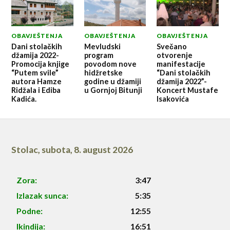
OBAVJEŠTENJA
OBAVJEŠTENJA
OBAVJEŠTENJA
Dani stolačkih
Mevludski
Svečano
džamija 2022-
program
otvorenje
Promocija knjige
povodom nove
manifestacije
“Putem svile”
hidžretske
“Dani stolačkih
autora Hamze
godine u džamiji
džamija 2022”-
Ridžala i Ediba
u Gornjoj Bitunji
Koncert Mustafe
Kadića.
Isakovića
Stolac
,
subota, 8. august 2026
Zora:
3:47
Izlazak sunca:
5:35
Podne:
12:55
Ikindija:
16:51