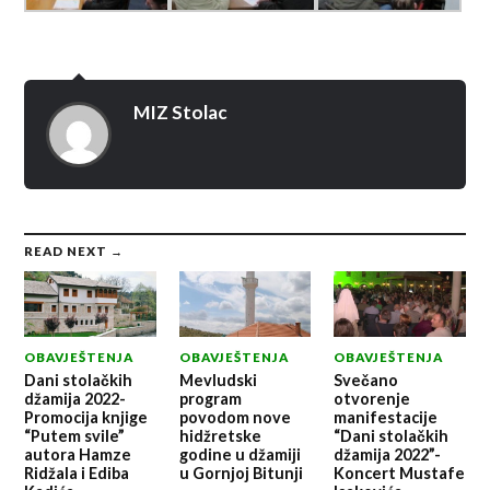
MIZ Stolac
READ NEXT →
OBAVJEŠTENJA
OBAVJEŠTENJA
OBAVJEŠTENJA
Dani stolačkih
Mevludski
Svečano
džamija 2022-
program
otvorenje
Promocija knjige
povodom nove
manifestacije
“Putem svile”
hidžretske
“Dani stolačkih
autora Hamze
godine u džamiji
džamija 2022”-
Ridžala i Ediba
u Gornjoj Bitunji
Koncert Mustafe