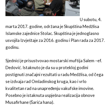
U subotu, 4.
marta 2017. godine, održana je Skupština Medžlisa
Islamske zajednice Stolac. Skupština je jednoglasno
usvojila Izvještaje za 2016. godinu i Plan rada za 2017.
godinu.
Sjednici je prisustvovao mostarski muftija Salem –ef.
Dedović. Istaknuto je da su u protekloj godini
postignuti značajni rezultati u radu Medžlisa, od čega
se izdvaja rad Omladinskog kruga, kao i vrlo
kvalitetan rad na unapređenju vakufske imovine.
Posebno je istaknuta uspješna realizacija obnove
Musafirhane (Šarića hana).