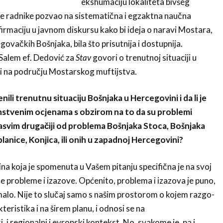
ekshumaciju lokaliteta bivšeg
e radnike pozvao na siste­matična i egzaktna naučna
afirmaciju u javnom diskursu kako bi ideja o naravi Mostara,
egovačkih Bošnjaka, bila što prisutnija i dostupnija.
 Salem ef. Dedović za
Stav
govori o trenutnoj situaciji u
i na području Mostarskog muftijstva.
ili trenutnu si­tuaciju Bošnjaka u Hercegovini i da li je
nstvenim ocjenama s obzirom na to da su problemi
asvim drugačiji od problema Bošnjaka Stoca, Bošnjaka
lanice, Konjica, ili onih u zapad­noj Hercegovini?
 koja je spome­nuta u Vašem pitanju specifična je na svoj
ne probleme i izazo­ve. Općenito, problema i izazova je puno,
malo. Nije to slučaj samo s našim prostorom o kojem razgo­
teristika i na širem planu, i odnosi se na
 regionalni i evropski kontekst. No, sva­kome je, pa i