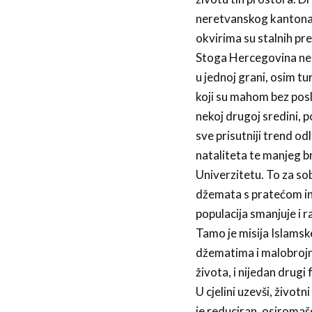
neretvanskog kantona, 
okvirima su stalnih pre
Stoga Hercegovina ne 
u jednoj grani, osim t
koji su mahom bez posla
nekoj drugoj sredini, 
sve prisutniji trend o
nataliteta te manjeg b
Univerzitetu. To za sob
džemata s pratećom in
populacija smanjuje i ra
Tamo je misija Islamsk
džematima i malobrojn
života, i nijedan drugi
U cjelini uzevši, život
je reduciran, osiromaš