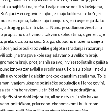
ika najbliža i najpreča. I valja nam se nositi s kušnjama,
ošnja­ci Hercegovine najbolje znaju kolike su te kušnje i
 nose se s njima, kako znaju i umiju, u vjeri i uvjere­nju da to
maju drugog puta niti izbora. Nama je sudbinom života na
 propisano da živimo u takvim okolnostima, s generaci­je
a, preko oca, pa na sina. Stoga, slobodno možemo iznije­ti
Bošnjaci prošli kroz velike golgote stradanja i razaranja,
avili ozbiljne tragove koje sagledavamo u velikom broju
 ogromnom broju protjeranih sa svojih višestoljetnih ognjišta
tpuno iznova zanavljali u sredinama u koje su izbjegli, neki u
njih u evropskim i dalekim prekookeanskim zemljama. To je
 smanjivanjem ukupne bošnjačke populacije u Hercegovini,
sa stalnim boravkom u etnički očišćenim područjima.
je životne dobi koje su tu, ali ne ostvaruju bilo kakav
štveno-političkom, privredno-ekonomskom i kulturnom
ruštveno-političke prilike na nivou Hercegovačko-