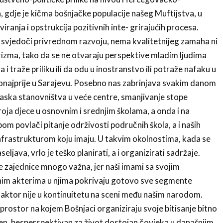
gdje je kičma bošnjačke populacije našeg Muftijstva, u
viranja i opstrukcija pozitivnih inte- grirajućih procesa.
svjedoči privrednom razvoju, nema kvalitetnijeg zamaha ni
urizma, tako da se ne otvaraju perspektive mladim ljudima
 i traže priliku ili da odu u inostranstvo ili potraže nafaku u
ponajprije u Sarajevu. Posebno nas zabrinjava svakim danom
dlaska stanovništva u veće centre, smanjivanje stope
roja djece u osnovnim i srednjim školama, a onda i na
om povlači pitanje održivosti područnih škola, a i naših
frastrukturom koju imaju. U takvim okolnostima, kada se
seljava, vrlo je teško planirati, a i organizirati sadržaje.
e zajednice mnogo važna, jer naši imami sa svojim
im akterima u njima pokrivaju gotovo sve segmente
 faktor nije u kontinuitetu na sceni među našim narodom.
ni prostor na kojem Bošnjaci organiziraju svoje bitisanje bitno
en, besperspektivan za život dostojan čovjeka u današnjim