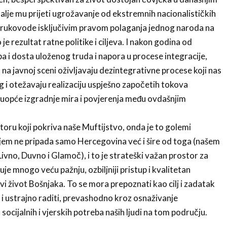
dalje mu prijeti ugrožavanje od ekstremnih nacionalističkih
se rukovode isključivim pravom polaganja jednog naroda na
je rezultat ratne politike i ciljeva. I nakon godina od
a i dosta uloženog truda i napora u procese integracije,
 na javnoj sceni oživljavaju dezintegrativne procese koji nas
 i otežavaju realizaciju uspješno započetih tokova
i uopće izgradnje mira i povjerenja među ovdašnjim
ru koji pokriva naše Muftijstvo, onda je to golemi
jem ne pripada samo Hercegovina već i šire od toga (našem
Livno, Duvno i Glamoč), i to je strateški važan prostor za
uje mnogo veću pažnju, ozbiljniji pristup i kvalitetan
vi život Bošnjaka. To se mora prepoznati kao cilj i zadatak
o i ustrajno raditi, prevashodno kroz osnaživanje
socijalnih i vjerskih potreba naših ljudi na tom području.