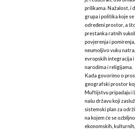
prilikama. Nažalost, i 
grupa i politika koje 
određeni prostor, a što 
prestanka ratnih sukob
povjerenja i pomirenja,
neumoljivo vuku natrag
evropskih integracija 
narodima i religijama.
Kada govorimo o prosto
geografski prostor ko
Muftijstvu pripadaju i 
našu državu koji zasluž
sistemski plan za održi
na kojem će se ozbiljn
ekonomskih, kulturnih, 