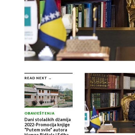
READ NEXT →
OBAVJEŠTENJA
Dani stolačkih džamija
2022-Promocija knjige
“Putem svile” autora
Hamze Ridžala i Ediba