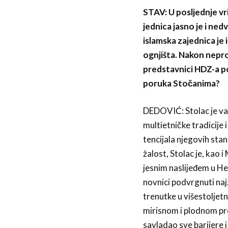
STAV: U posljednje vr
jednica jasno je i ne
islamska zajednica je 
ognjišta. Nakon neprov
predstavnici HDZ-a po
poruka Stočanima?
DEDOVIĆ: Stolac je važa
multietničke tradicije i
tencijala njegovih sta
žalost, Stolac je, kao
jesnim naslijeđem u Her
novnici podvrgnuti najz
trenutke u višestoljetn
mirisnom i plodnom pros
savladao sve barijere i 