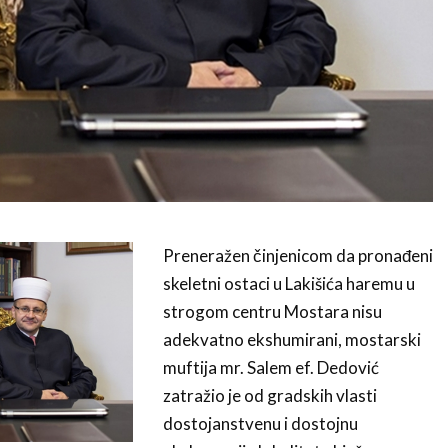
Preneražen činjenicom da pronađe­ni
skeletni ostaci u Lakišića hare­mu u
strogom centru Mostara nisu
adekvatno ekshumirani, mostarski
muftija mr. Salem ef. Dedović
zatražio je od gradskih vlasti
dostojanstvenu i dostoj­nu