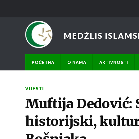
MEDŽLIS ISLAMS
POČETNA
O NAMA
AKTIVNOSTI
VIJESTI
Muftija Dedović: 
historijski, kultu
Bošnjaka