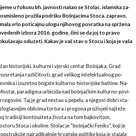
ijeme u fokusu bh. javnosti našao se Stolac. islamska za­
dvosmisleno pruži­la podršku Bošnjacima Stoca. zapravo,
imala vrlo poti­cajnu ulogu njihovog povratka na spr­žena
edenih iz­bora 2016. godine, čini se da joj to pravo
kušavaju oduzeti. Kakav je vaš stav o Stocu i koja je vaša
n historijski, kulturni i vjerski centar Bošnjaka. Grad
 susretanja razli­čitosti, grad velikog intelektualnog po­
novnika i izuzetno bogate kulturno-historijske baštine. Na­
 i Mostar, paradigma urbicida nad bošnjačkim kulturno-povi-
cegovini. Taj je grad nestao u pepelu, a njegovi dobri sta­
loglasnijim obli­cima tortura i progona proživjeli najteže
oj tradiciji kontinu­iteta života na tom bajkovitom,
toru Stoca i okoline. Stolac je “bošnjački Feniks”, koji je
opstrukcije najradikalnije hrvat­ske politike koja je stajala