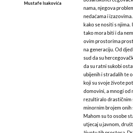
Mustafe Isakovića
nama, njegova problemat
nedaćama i izazovima. B
kako se nositi s njima. I
tako mora biti i da ne
ovim prostorima prosto
na generaciju. Od djed
sud da su hercegovački 
da su ratni sukobi ost
ubijenih i stradalih te
koji su svoje živote po
domovini, a mnogi od 
rezultiralo drastičnim
minornim brojem onih 
Mahom su to osobe stari
utjecaj u javnom, dru
životu tih prostora. D