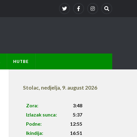
A
HUTBE
Stolac
,
nedjelja, 9. august 2026
Zora:
3:48
Izlazak sunca:
5:37
Podne:
12:55
Ikindija:
16:51