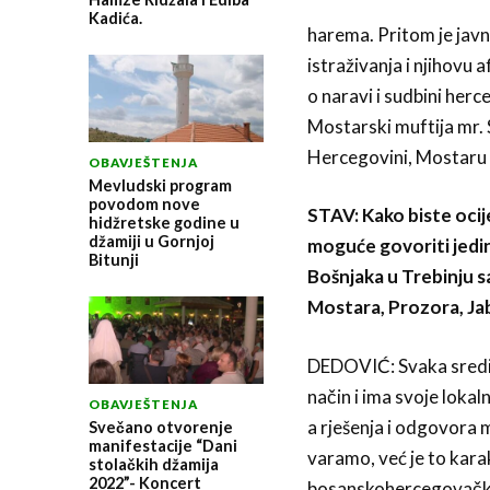
Kadića.
harema. Pritom je javn
istraživanja i njihovu 
o naravi i sudbini herc
Mostarski mufti­ja mr.
Hercegovini, Mostaru 
OBAVJEŠTENJA
Mevludski program
povodom nove
STAV: Kako biste ocijen
hidžretske godine u
džamiji u Gornjoj
moguće govoriti jedi
Bitunji
Bošnjaka u Trebinju s
Mostara, Pro­zora, Jab
DEDOVIĆ: Svaka sredina
način i ima svoje lokal
OBAVJEŠTENJA
a rješenja i odgovora 
Svečano otvorenje
manifestacije “Dani
varamo, već je to karak
stolačkih džamija
2022”- Koncert
bosanskohercegovački, i