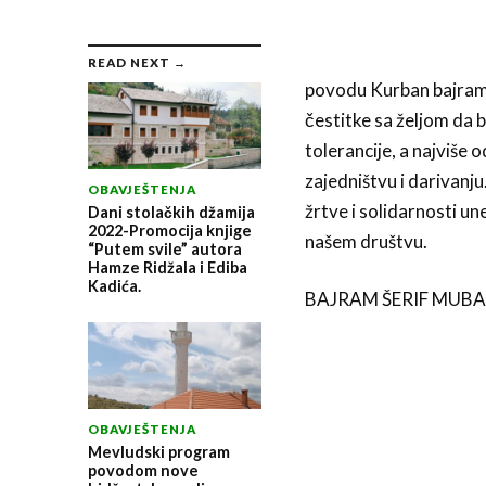
READ NEXT →
povodu Kurban bajrama
čestitke sa željom da b
tolerancije, a najviše
zajedništvu i darivanj
OBAVJEŠTENJA
žrtve i solidarnosti u
Dani stolačkih džamija
2022-Promocija knjige
našem društvu.
“Putem svile” autora
Hamze Ridžala i Ediba
Kadića.
BAJRAM ŠERIF MUBA
OBAVJEŠTENJA
Mevludski program
povodom nove