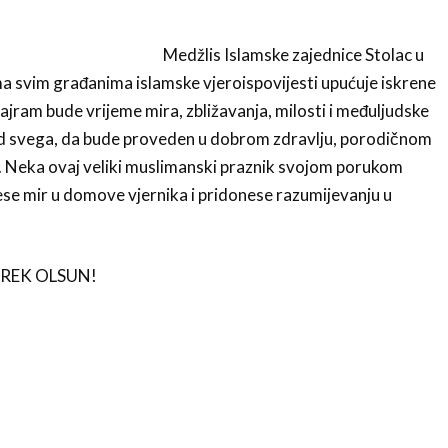
Medžlis Islamske zajednice Stolac u
 svim građanima islamske vjeroispovijesti upućuje iskrene
ajram bude vrijeme mira, zbližavanja, milosti i međuljudske
 od svega, da bude proveden u dobrom zdravlju, porodičnom
u. Neka ovaj veliki muslimanski praznik svojom porukom
nese mir u domove vjernika i pridonese razumijevanju u
REK OLSUN!