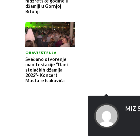
hidžretske godine u
džamiji u Gornjoj
Bitunji
OBAVJEŠTENJA
Svečano otvorenje
manifestacije “Dani
stolačkih džamija
2022”- Koncert
Mustafe Isakovića
MIZ S