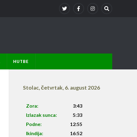
A
HUTBE
Stolac
,
četvrtak, 6. august 2026
Zora:
3:43
Izlazak sunca:
5:33
Podne:
12:55
Ikindija:
16:52