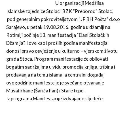
U organizaciji Medžlisa
Islamske zajednice Stolac i BZK “Preporod” Stolac,
pod generalnim pokroviteljstvom “JP BH Pošta” d.o.o
Sarajevo, u petak 19.08.2016. godine u džamiji na
Rotimlji počinje 13. manifestacija “Dani Stolačkih
Džamija”. I ove kao i prošlih godina manifestacija
donosi pravo osvježenje u kulturno – vjerskom životu
grada Stoca. Program manifestacije će obilovati
bogatim sadržajima u vidu promocija knjiga, tribina i
predavanja na temu islama, a centralni događaj
ovogodišnje manifestcije je svečano otvaranje
Musafirhane (Šarića han) i Stare tepe.
Iz programa Manifestacije izdvajamo sljedeće: