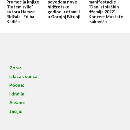
Promocija knjige
povodom nove
manifestacije
“Putem svile”
hidžretske
“Dani stolačkih
autora Hamze
godine u džamiji
džamija 2022”-
Ridžala i Ediba
u Gornjoj Bitunji
Koncert Mustafe
Kadića.
Isakovića
,
Zora:
Izlazak sunca:
Podne:
Ikindija:
Akšam:
Jacija: