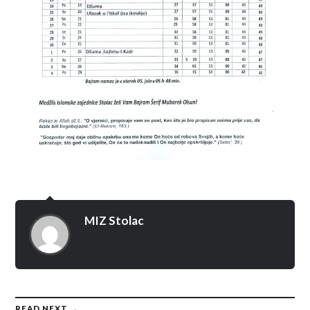
MIZ Stolac
READ NEXT →