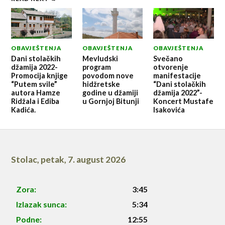
OBAVJEŠTENJA
OBAVJEŠTENJA
OBAVJEŠTENJA
Dani stolačkih
Mevludski
Svečano
džamija 2022-
program
otvorenje
Promocija knjige
povodom nove
manifestacije
“Putem svile”
hidžretske
“Dani stolačkih
autora Hamze
godine u džamiji
džamija 2022”-
Ridžala i Ediba
u Gornjoj Bitunji
Koncert Mustafe
Kadića.
Isakovića
Stolac
,
petak, 7. august 2026
Zora:
3:45
Izlazak sunca:
5:34
Podne:
12:55