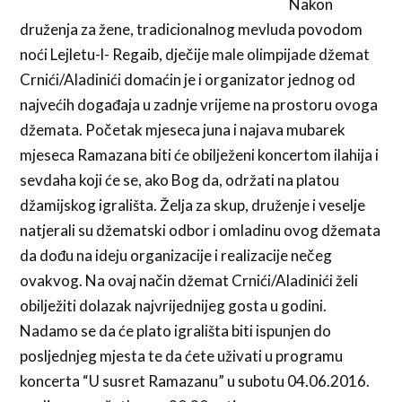
Nakon
druženja za žene, tradicionalnog mevluda povodom
noći Lejletu-l- Regaib, dječije male olimpijade džemat
Crnići/Aladinići domaćin je i organizator jednog od
najvećih događaja u zadnje vrijeme na prostoru ovoga
džemata. Početak mjeseca juna i najava mubarek
mjeseca Ramazana biti će obilježeni koncertom ilahija i
sevdaha koji će se, ako Bog da, održati na platou
džamijskog igrališta. Želja za skup, druženje i veselje
natjerali su džematski odbor i omladinu ovog džemata
da dođu na ideju organizacije i realizacije nečeg
ovakvog. Na ovaj način džemat Crnići/Aladinići želi
obilježiti dolazak najvrijednijeg gosta u godini.
Nadamo se da će plato igrališta biti ispunjen do
posljednjeg mjesta te da ćete uživati u programu
koncerta “U susret Ramazanu” u subotu 04.06.2016.