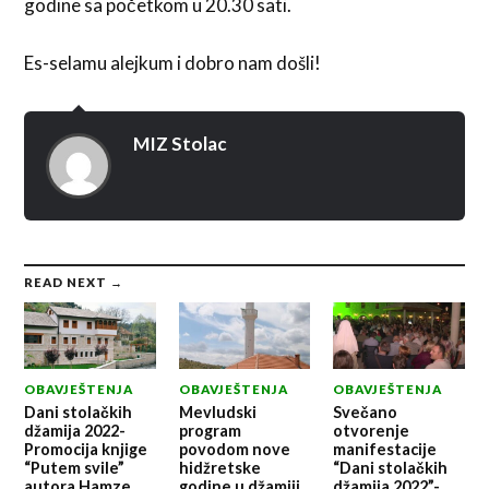
godine sa početkom u 20.30 sati.
Es-selamu alejkum i dobro nam došli!
MIZ Stolac
READ NEXT →
OBAVJEŠTENJA
OBAVJEŠTENJA
OBAVJEŠTENJA
Dani stolačkih
Mevludski
Svečano
džamija 2022-
program
otvorenje
Promocija knjige
povodom nove
manifestacije
“Putem svile”
hidžretske
“Dani stolačkih
autora Hamze
godine u džamiji
džamija 2022”-