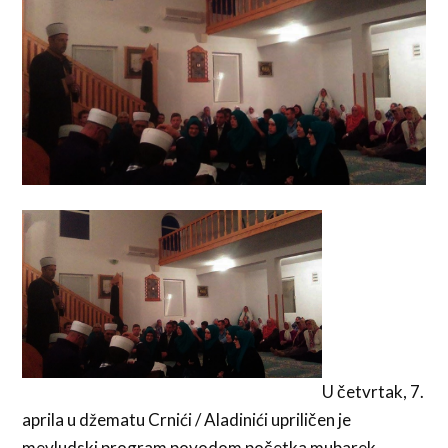
U četvrtak, 7.
aprila u džematu Crnići / Aladinići upriličen je
mevludski program povodom početka mubarek