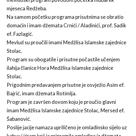
mjeseca Redžeba.
Na samom početku programa prisutnima se obratio
domaćin i imam džemata Crnići / Aladinići, prof. Sadik
ef. Fazlagić.
Mevlud su proučili imami Medžlisa Islamske zajednice
Stolac.
Program su obogatile i prisutne počastile učenjem
ilahija članice Hora Medžlisa Islamske zajednice
Stolac.
Prigodnim predavanjem prisutne je osvježio Asim ef.
Bajrić, imam džemata Rotimlja.
Program je završen dovom koju je proučio glavni
imam Medžlisa Islamske zajednice Stolac, Mersed ef.
Šabanović.
Poslije jacije namaza upriličeno je omladinsko sijelo uz
kahvu i ićram koji je pripremila omladina iz džemata