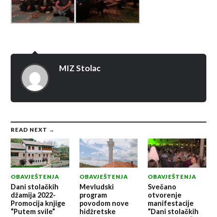
MIZ Stolac
READ NEXT →
OBAVJEŠTENJA
OBAVJEŠTENJA
OBAVJEŠTENJA
Dani stolačkih
Mevludski
Svečano
džamija 2022-
program
otvorenje
Promocija knjige
povodom nove
manifestacije
“Putem svile”
hidžretske
“Dani stolačkih