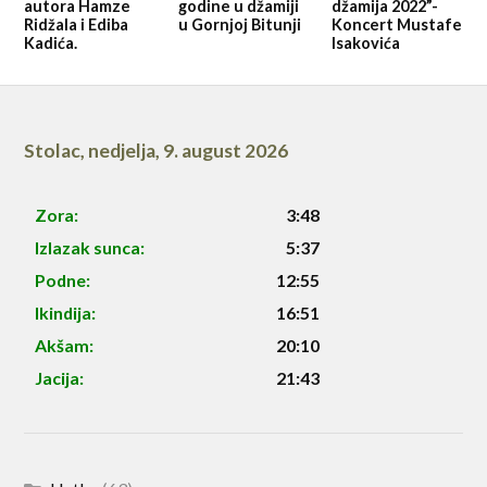
autora Hamze
godine u džamiji
džamija 2022”-
Ridžala i Ediba
u Gornjoj Bitunji
Koncert Mustafe
Kadića.
Isakovića
Stolac
,
nedjelja, 9. august 2026
Zora:
3:48
Izlazak sunca:
5:37
Podne:
12:55
Ikindija:
16:51
Akšam:
20:10
Jacija:
21:43