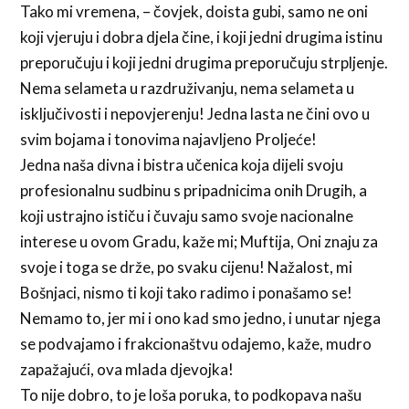
Tako mi vremena, – čovjek, doista gubi, samo ne oni
koji vjeruju i dobra djela čine, i koji jedni drugima istinu
preporučuju i koji jedni drugima preporučuju strpljenje.
Nema selameta u razdruživanju, nema selameta u
isključivosti i nepovjerenju! Jedna lasta ne čini ovo u
svim bojama i tonovima najavljeno Proljeće!
Jedna naša divna i bistra učenica koja dijeli svoju
profesionalnu sudbinu s pripadnicima onih Drugih, a
koji ustrajno ističu i čuvaju samo svoje nacionalne
interese u ovom Gradu, kaže mi; Muftija, Oni znaju za
svoje i toga se drže, po svaku cijenu! Nažalost, mi
Bošnjaci, nismo ti koji tako radimo i ponašamo se!
Nemamo to, jer mi i ono kad smo jedno, i unutar njega
se podvajamo i frakcionaštvu odajemo, kaže, mudro
zapažajući, ova mlada djevojka!
To nije dobro, to je loša poruka, to podkopava našu