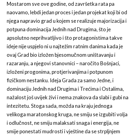
Mostarom sve ove godine, od završetka rata pa
naovamo, lebdi jedan proces i jedan projekat koji bi od
njega napravio grad u kojem se realizuje majorizacija i
potpuna dominacija Jednih nad Drugima, što je
apsolutno neprihvatljivo i što protagonistima takve
ideje nije uspjelo ni u najtežim ratnim danima kada je
ovaj Grad bio izložen bjesomučnom uništavanju i
razaranju, a njegovi stanovnici – naročito Bošnjaci,
izloženi progonima, protjerivanjima i potpunom
fizičkom nestanku. Ideja Grada za samo Jedne, i
dominaciju Jednih nad Drugima i Trećima i Ostalima,
nažalost još uvijek živi i nema znakova da slabi i gubi na
intezitetu. Stoga sada, možda na kraju jednoga
velikoga maratonskog kruga, ne smiju se izgubiti volja
i odlučnost, ne smiju malaksati snaga i energija, ne
smije ponestati mudrosti i vještine da se strpljnjem