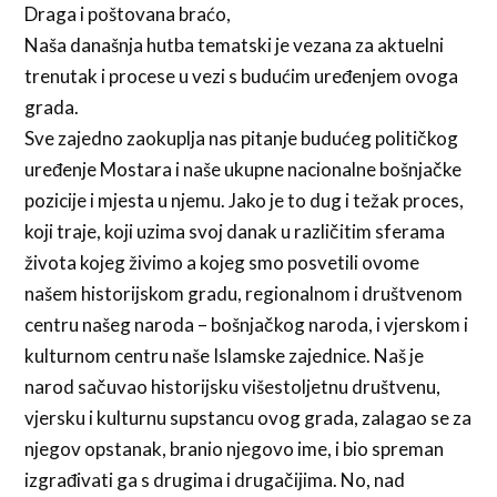
Draga i poštovana braćo,
Naša današnja hutba tematski je vezana za aktuelni
trenutak i procese u vezi s budućim uređenjem ovoga
grada.
Sve zajedno zaokuplja nas pitanje budućeg političkog
uređenje Mostara i naše ukupne nacionalne bošnjačke
pozicije i mjesta u njemu. Jako je to dug i težak proces,
koji traje, koji uzima svoj danak u različitim sferama
života kojeg živimo a kojeg smo posvetili ovome
našem historijskom gradu, regionalnom i društvenom
centru našeg naroda – bošnjačkog naroda, i vjerskom i
kulturnom centru naše Islamske zajednice. Naš je
narod sačuvao historijsku višestoljetnu društvenu,
vjersku i kulturnu supstancu ovog grada, zalagao se za
njegov opstanak, branio njegovo ime, i bio spreman
izgrađivati ga s drugima i drugačijima. No, nad