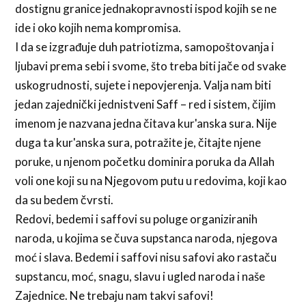
dostignu granice jednakopravnosti ispod kojih se ne
ide i oko kojih nema kompromisa.
I da se izgrađuje duh patriotizma, samopoštovanja i
ljubavi prema sebi i svome, što treba biti jače od svake
uskogrudnosti, sujete i nepovjerenja. Valja nam biti
jedan zajednički jednistveni Saff – red i sistem, čijim
imenom je nazvana jedna čitava kur'anska sura. Nije
duga ta kur'anska sura, potražite je, čitajte njene
poruke, u njenom početku dominira poruka da Allah
voli one koji su na Njegovom putu u redovima, koji kao
da su bedem čvrsti.
Redovi, bedemi i saffovi su poluge organiziranih
naroda, u kojima se čuva supstanca naroda, njegova
moć i slava. Bedemi i saffovi nisu safovi ako rastaču
supstancu, moć, snagu, slavu i ugled naroda i naše
Zajednice. Ne trebaju nam takvi safovi!