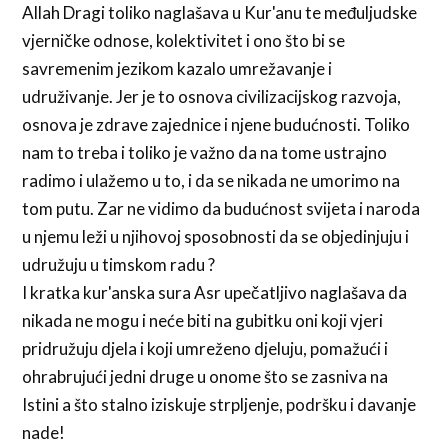
Allah Dragi toliko naglašava u Kur'anu te međuljudske
vjerničke odnose, kolektivitet i ono što bi se
savremenim jezikom kazalo umrežavanje i
udruživanje. Jer je to osnova civilizacijskog razvoja,
osnova je zdrave zajednice i njene budućnosti. Toliko
nam to treba i toliko je važno da na tome ustrajno
radimo i ulažemo u to, i da se nikada ne umorimo na
tom putu. Zar ne vidimo da budućnost svijeta i naroda
u njemu leži u njihovoj sposobnosti da se objedinjuju i
udružuju u timskom radu ?
I kratka kur'anska sura Asr upečatljivo naglašava da
nikada ne mogu i neće biti na gubitku oni koji vjeri
pridružuju djela i koji umreženo djeluju, pomažući i
ohrabrujući jedni druge u onome što se zasniva na
Istini a što stalno iziskuje strpljenje, podršku i davanje
nade!