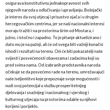
osigurava konstitutivnu jednakopravnost svih
njegovih naroda u odlučivanju i upravljanju. Bošnjački
je interes da svoj utjecaj i prisustvo ojača i u drugim
hercegovačkim centrima, jer se naši nacionalni interesi
moraju tražiti i na prostorima širim od Mostara, i
južno, i istočno i zapadno. To je pitanje aktuelizirano i
dato mu je na pažnji, ali će od svega biti važniji konačni
ishodi i rezultati na terenu. Oni će biti pokazatelji naše
svijesti i posvećenosti obavezama i zadacima koji su
pred svima nama. Od izabranih predstavnika naroda
očekuje se da posvećeno rade na terenu, umrežavajući
naše iseljeništvo koje prepoznaje svoje mogućnosti i
nudi svoj potencijal u službu prosperitetnijeg
djelovanja i snažnijeg i nacionalnog i vjerskog i
kulturnog utjecaja na prostorima odakle su njihovi
korijeni i porijeklo.