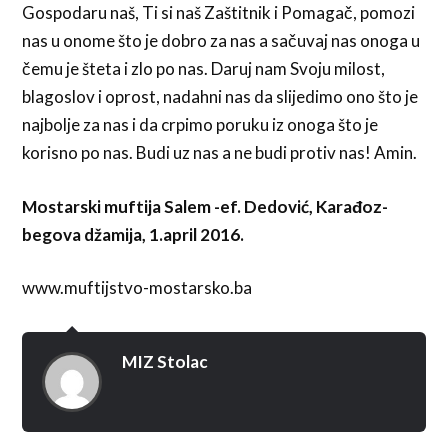
Gospodaru naš, Ti si naš Zaštitnik i Pomagač, pomozi
nas u onome što je dobro za nas a sačuvaj nas onoga u
čemu je šteta i zlo po nas. Daruj nam Svoju milost,
blagoslov i oprost, nadahni nas da slijedimo ono što je
najbolje za nas i da crpimo poruku iz onoga što je
korisno po nas. Budi uz nas a ne budi protiv nas! Amin.
Mostarski muftija Salem -ef. Dedović, Karađoz-
begova džamija, 1.april 2016.
www.muftijstvo-mostarsko.ba
MIZ Stolac