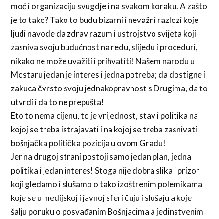
moć i organizaciju svugdje i na svakom koraku. A zašto
je to tako? Tako to budu bizarni i nevažni razlozi koje
ljudi navode da zdrav razum i ustrojstvo svijeta koji
zasniva svoju budućnost na redu, slijedu i proceduri,
nikako ne može uvažiti i prihvatiti! Našem narodu u
Mostaru jedan je interes i jedna potreba; da dostigne i
zakuca čvrsto svoju jednakopravnost s Drugima, da to
utvrdi i da to ne prepušta!
Eto to nema cijenu, to je vrijednost, stav i politika na
kojoj se treba istrajavati i na kojoj se treba zasnivati
bošnjačka politička pozicija u ovom Gradu!
Jer na drugoj strani postoji samo jedan plan, jedna
politika i jedan interes! Stoga nije dobra slika i prizor
koji gledamo i slušamo o tako izoštrenim polemikama
koje se u medijskoj i javnoj sferi čuju i slušaju a koje
šalju poruku o posvađanim Bošnjacima a jedinstvenim