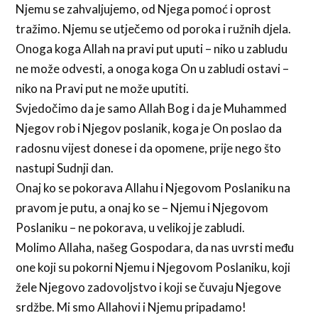
Njemu se zahvaljujemo, od Njega pomoć i oprost
tražimo. Njemu se utječemo od poroka i ružnih djela.
Onoga koga Allah na pravi put uputi – niko u zabludu
ne može odvesti, a onoga koga On u zabludi ostavi –
niko na Pravi put ne može uputiti.
Svjedočimo da je samo Allah Bog i da je Muhammed
Njegov rob i Njegov poslanik, koga je On poslao da
radosnu vijest donese i da opomene, prije nego što
nastupi Sudnji dan.
Onaj ko se pokorava Allahu i Njegovom Poslaniku na
pravom je putu, a onaj ko se – Njemu i Njegovom
Poslaniku – ne pokorava, u velikoj je zabludi.
Molimo Allaha, našeg Gospodara, da nas uvrsti među
one koji su pokorni Njemu i Njegovom Poslaniku, koji
žele Njegovo zadovoljstvo i koji se čuvaju Njegove
srdžbe. Mi smo Allahovi i Njemu pripadamo!