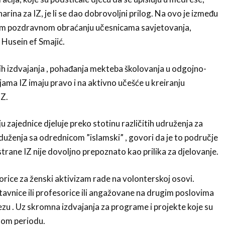
anarina za IZ, je li se dao dobrovoljni prilog. Na ovo je između
om pozdravnom obraćanju učesnicama savjetovanja,
 Husein ef Smajić.
h izdvajanja , pohađanja mekteba školovanja u odgojno-
ama IZ imaju pravo i na aktivno učešće u kreiranju
IZ.
 zajednice djeluje preko stotinu različitih udruženja za
duženja sa odrednicom ”islamski” , govori da je to područje
trane IZ nije dovoljno prepoznato kao prilika za djelovanje.
rice za ženski aktivizam rade na volonterskoj osovi.
avnice ili profesorice ili angažovane na drugim poslovima
ezu . Uz skromna izdvajanja za programe i projekte koje su
lom periodu.