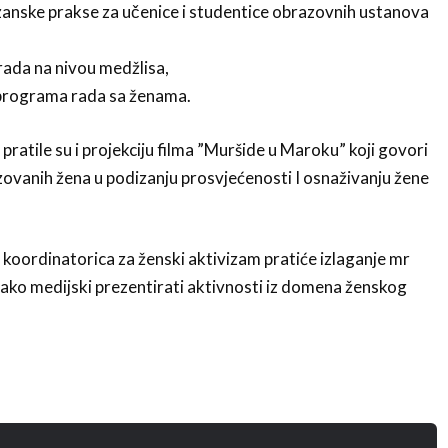
zanske prakse za učenice i studentice obrazovnih ustanova
i rada na nivou medžlisa,
programa rada sa ženama.
ratile su i projekciju filma ”Muršide u Maroku” koji govori
ovanih žena u podizanju prosvjećenosti I osnaživanju žene
koordinatorica za ženski aktivizam pratiće izlaganje mr
ako medijski prezentirati aktivnosti iz domena ženskog