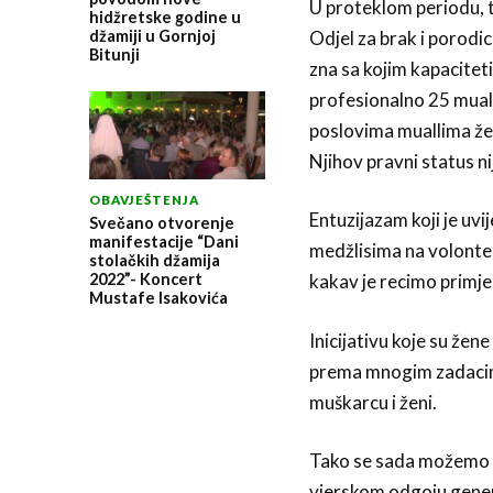
U proteklom periodu, 
hidžretske godine u
džamiji u Gornjoj
Odjel za brak i porodic
Bitunji
zna sa kojim kapacitet
profesionalno 25 mual
poslovima muallima že
Njihov pravni status ni
OBAVJEŠTENJA
Entuzijazam koji je uv
Svečano otvorenje
manifestacije “Dani
medžlisima na volonter
stolačkih džamija
2022”- Koncert
kakav je recimo primje
Mustafe Isakovića
Inicijativu koje su žene
prema mnogim zadacima
muškarcu i ženi.
Tako se sada možemo p
vjerskom odgoju genera