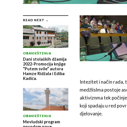
READ NEXT →
OBAVJEŠTENJA
Dani stolačkih džamija
2022-Promocija knjige
“Putem svile” autora
Hamze Ridžala i Ediba
Kadića.
Intezitet i način rada,
medžlislma postoje aso
aktiviznma tek počinje 
koji spadaju u red pov
djelovanje.
OBAVJEŠTENJA
Mevludski program
povodom nove