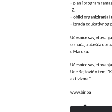
– plan i program rama
IZ,
– oblici organiziranja 
– izrada edukativnog 
Učesnice savjetovanja p
o značaju učešća obraz
u Maroku.
Učesnice savjetovanja 
Une Bejtović o temi ”K
aktivizma.”
www.bir.ba