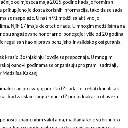
tačnije od mjeseca maja 2015 godine kada je formiran
u prikupljeno je dosta korisnih informacija, tako da se sada
ima se raspolaže. U naših 91 medžlisa aktivno je
lima. Njih 17 imaju dekrtet o radu. U mnogim medžlisima na
ne su angažovane honorarno, ponegdje i više od 20 godina.
je regulisan kao ni prava penzijsko-invalidskog osiguranja.
ijek krasio Bošnjakinju i ovdje se prepoznaje. U mnogim
skoj osnovi godinama se organizuju program i sadržaji ,
r Medžlisa Kakanj.
 imale i ranije u svojoj podršci IZ sada će trebati kanalisati
. Rad za islam i angažman u IZ podjednaka su obaveza
onositi znamenitim vakifama, majkama koje su brinule o
cija, koje su podsticale djecu da se upisiuju u medrese,