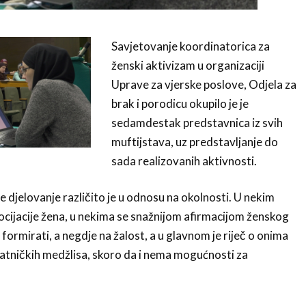
Savjetovanje koordinatorica za
ženski aktivizam u organizaciji
Uprave za vjerske poslove, Odjela za
brak i porodicu okupilo je je
sedamdestak predstavnica iz svih
muftijstava, uz predstavljanje do
sada realizovanih aktivnosti.
 te djelovanje različito je u odnosu na okolnosti. U nekim
cijacije žena, u nekima se snažnijom afirmacijom ženskog
formirati, a negdje na žalost, a u glavnom je riječ o onima
ratničkih medžlisa, skoro da i nema mogućnosti za