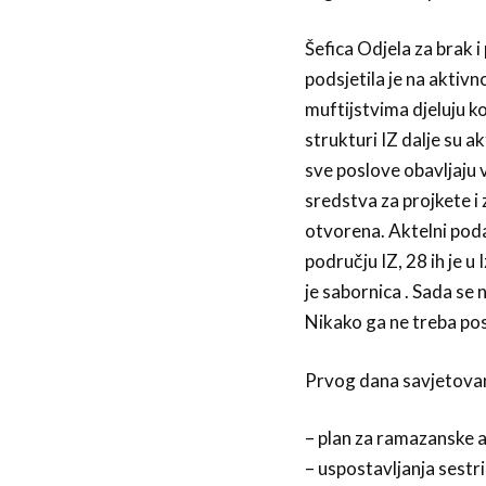
Šefica Odjela za brak 
podsjetila je na aktivn
muftijstvima djeluju k
strukturi IZ dalje su 
sve poslove obavljaju 
sredstva za projkete i 
otvorena. Aktelni pod
području IZ, 28 ih je 
je sabornica . Sada se
Nikako ga ne treba pos
Prvog dana savjetovan
– plan za ramazanske a
– uspostavljanja sestr