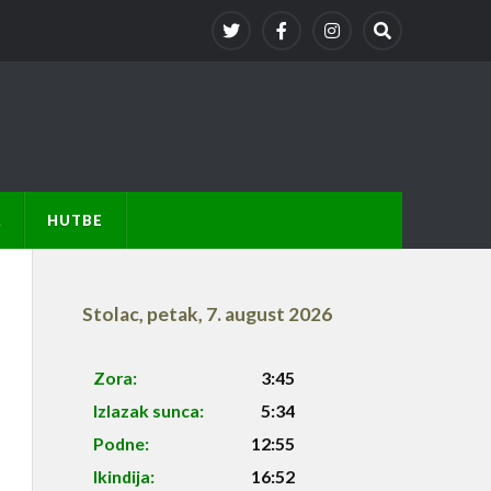
A
HUTBE
Stolac
,
petak, 7. august 2026
Zora:
3:45
Izlazak sunca:
5:34
Podne:
12:55
Ikindija:
16:52