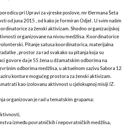
i porodicu pri Upravi za vjreske poslove, mr Đermana Šeta
osti od juna 2015 , od kako je formiran Odjel . U svim našim
oordinatorice za ženski aktivizam. Shodno organizacijskoj
aktivnosti organizovane na nivou medžlisa. Koordinatorice
volonterski. Pitanje satusa koordinatorica, materijalna
zadatke , prostor za rad svakako su pitanja koja su
aci govore da je 55 žena u džamatskim odborima na
u Izvršnim odborima medžlisa, u aktuelnom sazivu Sabora 12
 naziru konture mogućeg prostora za ženski aktivizam.
matrati kao izolovanu aktivnost u cjelokupnoj misiji IZ.
ja organizovan je rad u tematskim grupama:
ktivnosti,
instva između povratničkih i nepovratničkih medžlisa,