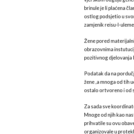
brinule je li plaćena čl
ostlog podsjetio u sv
zamjenik reisu-l-uleme
Žene pored materijalni
obrazovnima instutucij
pozitivnog djelovanja 
Podatak da na pordučju
žene ,a mnoga od tih u
ostalo ortvoreno i od s
Za sada sve koordinato
Mnoge od njih kao nast
prihvatile su ovu obav
organizovale u protek