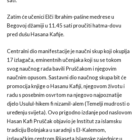
sati.
Zatim će učenici Elči Ibrahim-pašine medrese u
Begovoj džamiji u 11.45 sati proučiti hatma-dovu
pred dušu Hasana Kafije.
Centralni dio manifestacije je naučni skup koji okuplja
17 izlagača, eminentnih učenjaka koji su se tokom
svog naučnog rada bavili Pruščakom i njegovim
naučnim opusom. Sastavni dio naučnog skupa bit će
promocija knjige o Hasanu Kafiji, njegovom životu i
radu s posebnim osvrtom na njegovo najpoznatije
djelo Usulul-hikem fi nizamil-alem (Temelji mudrosti o
uređenju svijeta). Ovo prigodno izdanje pod naslovom
Hasan Kafi Pruščak objavio je Institut za islamsku
tradiciju Bošnjaka u saradnji s El-Kalemom,
izdavačkim centrom Rijaseta Islamske zajednice u