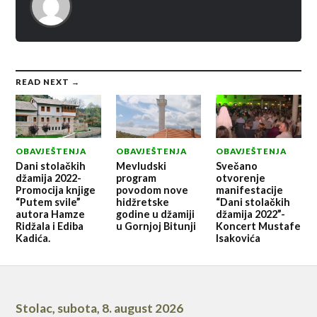
READ NEXT →
OBAVJEŠTENJA
OBAVJEŠTENJA
OBAVJEŠTENJA
Dani stolačkih
Mevludski
Svečano
džamija 2022-
program
otvorenje
Promocija knjige
povodom nove
manifestacije
“Putem svile”
hidžretske
“Dani stolačkih
autora Hamze
godine u džamiji
džamija 2022”-
Ridžala i Ediba
u Gornjoj Bitunji
Koncert Mustafe
Kadića.
Isakovića
Stolac
,
subota, 8. august 2026