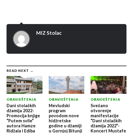
MIZ Stolac
READ NEXT →
OBAVJEŠTENJA
OBAVJEŠTENJA
OBAVJEŠTENJA
Dani stolačkih
Mevludski
Svečano
džamija 2022-
program
otvorenje
Promocija knjige
povodom nove
manifestacije
“Putem svile”
hidžretske
“Dani stolačkih
autora Hamze
godine u džamiji
džamija 2022”-
Ridžala i Ediba
u Gornjoj Bitunji
Koncert Mustafe