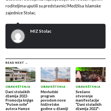
roditeljima uputili su predstavnici Medžlisa Islamske
zajednice Stolac.
MIZ Stolac
READ NEXT →
OBAVJEŠTENJA
OBAVJEŠTENJA
OBAVJEŠTENJA
Dani stolačkih
Mevludski
Svečano
džamija 2022-
program
otvorenje
Promocija knjige
povodom nove
manifestacije
“Putem svile”
hidžretske
“Dani stolačkih
autora Hamze
godine u džamiji
džamija 2022”-