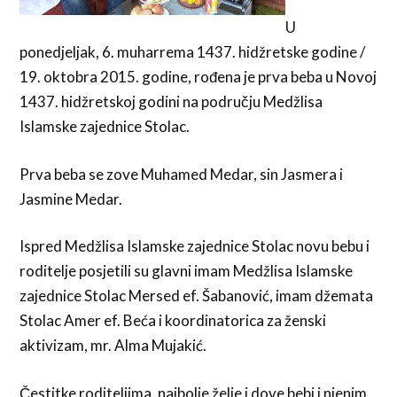
U
ponedjeljak, 6. muharrema 1437. hidžretske godine /
19. oktobra 2015. godine, rođena je prva beba u Novoj
1437. hidžretskoj godini na području Medžlisa
Islamske zajednice Stolac.
Prva beba se zove Muhamed Medar, sin Jasmera i
Jasmine Medar.
Ispred Medžlisa Islamske zajednice Stolac novu bebu i
roditelje posjetili su glavni imam Medžlisa Islamske
zajednice Stolac Mersed ef. Šabanović, imam džemata
Stolac Amer ef. Beća i koordinatorica za ženski
aktivizam, mr. Alma Mujakić.
Čestitke roditeljima, najbolje želje i dove bebi i njenim