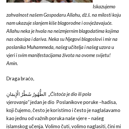
Iskazujemo
zahvalnost našem Gospodaru Allahu, dž.š. na milosti koju
nam ukazuje slanjem kiše blagorodne i osvježavajuće.
Allahu neka je hvala na neizmjernim blagodatima kojima
nas obasipa i dariva. Neka su Njegovi blagoslovi i mir na
poslanika Muhammeda, našeg učitelja i našeg uzora u
vjeri i svim manifestacijama života na ovome svijetu!
Amin.
Draga braćo,
الطُّهُورُ شَطْرُ الْإِيمَانِ „
Čistoća je dio ili pola
vjerovanja“
jedan je dio Poslanikove poruke –hadisa,
koji čujemo, često je koristimo i često je naglašavamo
kao jednu od važnih poruka naše vjere – našeg
islamskog učenja. Volimo čuti, volimo naglasiti, čini mi