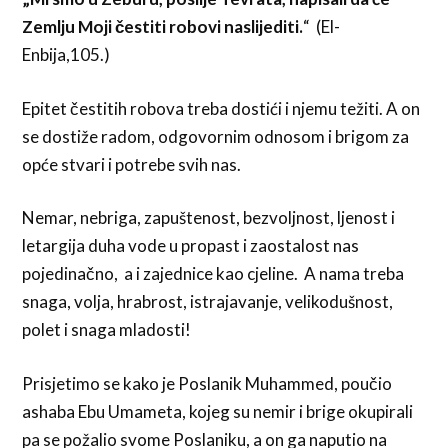
Zemlju Moji čestiti robovi naslijediti.
“ (El-
Enbija,105.)
Epitet čestitih robova treba dostići i njemu težiti. A on
se dostiže radom, odgovornim odnosom i brigom za
opće stvari i potrebe svih nas.
Nemar, nebriga, zapuštenost, bezvoljnost, ljenost i
letargija duha vode u propast i zaostalost nas
pojedinačno, a i zajednice kao cjeline. A nama treba
snaga, volja, hrabrost, istrajavanje, velikodušnost,
polet i snaga mladosti!
Prisjetimo se kako je Poslanik Muhammed, poučio
ashaba Ebu Umameta, kojeg su nemir i brige okupirali
pa se požalio svome Poslaniku, a on ga naputio na