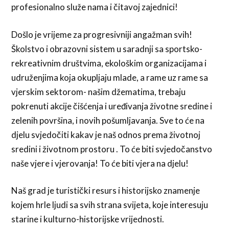
profesionalno služe nama i čitavoj zajednici!
Došlo je vrijeme za progresivniji angažman svih!
Školstvo i obrazovni sistem u saradnji sa sportsko-
rekreativnim društvima, ekološkim organizacijama i
udruženjima koja okupljaju mlade, a rame uz rame sa
vjerskim sektorom- našim džematima, trebaju
pokrenuti akcije čišćenja i uređivanja životne sredine i
zelenih površina, i novih pošumljavanja. Sve to će na
djelu svjedočiti kakav je naš odnos prema životnoj
sredini i životnom prostoru . To će biti svjedočanstvo
naše vjere i vjerovanja! To će biti vjera na djelu!
Naš grad je turistički resurs i historijsko znamenje
kojem hrle ljudi sa svih strana svijeta, koje interesuju
starine i kulturno-historijske vrijednosti.