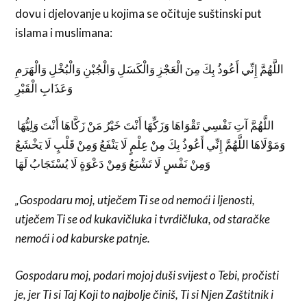
dovu i djelovanje u kojima se očituje suštinski put
islama i muslimana:
اللَّهُمَّ إِنِّي أَعُوذُ بِكَ مِنَ الْعَجْزِ وَالْكَسَلِ وَالْجُبْنِ وَالْبُخْلِ وَالْهَرَمِ
وَعَذَابِ الْقَبْرِ
اللَّهُمَّ آتِ نَفْسِي تَقْوَاهَا وَزَكِّهَا أَنْتَ خَيْرُ مَنْ زَكَّاهَا أَنْتَ وَلِيُّهَا
وَمَوْلَاهَا اللَّهُمَّ إِنِّي أَعُوذُ بِكَ مِنْ عِلْمٍ لَا يَنْفَعُ وَمِنْ قَلْبٍ لَا يَخْشَعُ
وَمِنْ نَفْسٍ لَا تَشْبَعُ وَمِنْ دَعْوَةٍ لَا يُسْتَجَابُ لَهَا
„Gospodaru moj, utječem Ti se od nemoći i ljenosti,
utječem Ti se od kukavičluka i tvrdičluka, od staračke
nemoći i od kaburske patnje.
Gospodaru moj, podari mojoj duši svijest o Tebi, pročisti
je, jer Ti si Taj Koji to najbolje činiš, Ti si Njen Zaštitnik i