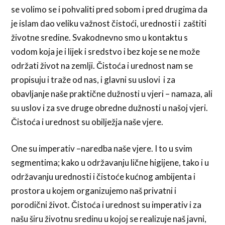
se volimo se i pohvaliti pred sobom i pred drugima da
je islam dao veliku važnost čistoći, urednosti i zaštiti
životne sredine. Svakodnevno smo u kontaktu s
vodom koja je i lijek i sredstvo i bez koje se ne može
održati život na zemlji. Čistoća i urednost nam se
propisuju i traže od nas, i glavni su uslovi i za
obavljanje naše praktične dužnosti u vjeri – namaza, ali
su uslov i za sve druge obredne dužnosti u našoj vjeri.
Čistoća i urednost su obilježja naše vjere.
One su imperativ –naredba naše vjere. I to u svim
segmentima; kako u održavanju lične higijene, tako i u
održavanju urednosti i čistoće kućnog ambijenta i
prostora u kojem organizujemo naš privatni i
porodični život. Čistoća i urednost su imperativ i za
našu širu životnu sredinu u kojoj se realizuje naš javni,