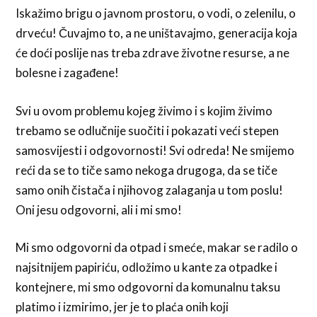
Iskažimo brigu o javnom prostoru, o vodi, o zelenilu, o
drveću! Čuvajmo to, a ne uništavajmo, generacija koja
će doći poslije nas treba zdrave životne resurse, a ne
bolesne i zagađene!
Svi u ovom problemu kojeg živimo i s kojim živimo
trebamo se odlučnije suočiti i pokazati veći stepen
samosvijesti i odgovornosti! Svi odreda! Ne smijemo
reći da se to tiče samo nekoga drugoga, da se tiče
samo onih čistača i njihovog zalaganja u tom poslu!
Oni jesu odgovorni, ali i mi smo!
Mi smo odgovorni da otpad i smeće, makar se radilo o
najsitnijem papiriću, odložimo u kante za otpadke i
kontejnere, mi smo odgovorni da komunalnu taksu
platimo i izmirimo, jer je to plaća onih koji