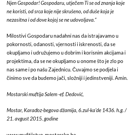
Njen Gospodar! Gospodaru, utječem Ti se od znanja koje
ne koristi, od srca koje nije skrušeno, od duše koja je
nezasitna i od dove kojoj se ne udovoljava.“
Milostivi Gospodaru nadahni nas da istrajavamo u
pokornosti, odanosti, vjernosti i iskrenosti, da se
okupljamo i udružujemo u dobrim i korisnim akcijama i
projektima, da se ne okupljamo u onome što je zlo po
nas same i po našu Zajednicu. Čuvajmo se podjela i
činimo sve da budemo jači, složniji i jedinstveniji. Amin.
Mostarski muftija Salem -ef. Dedović,
Mostar, Karađoz-begova džamija, 6.zul-ka'de 1436. h.g. /
21. avgust 2015. godine
www.muftijstvo-mostarsko.ba