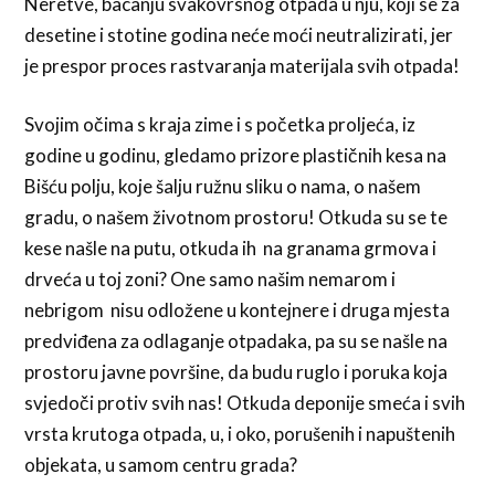
Neretve, bacanju svakovrsnog otpada u nju, koji se za
desetine i stotine godina neće moći neutralizirati, jer
je prespor proces rastvaranja materijala svih otpada!
Svojim očima s kraja zime i s početka proljeća, iz
godine u godinu, gledamo prizore plastičnih kesa na
Bišću polju, koje šalju ružnu sliku o nama, o našem
gradu, o našem životnom prostoru! Otkuda su se te
kese našle na putu, otkuda ih na granama grmova i
drveća u toj zoni? One samo našim nemarom i
nebrigom nisu odložene u kontejnere i druga mjesta
predviđena za odlaganje otpadaka, pa su se našle na
prostoru javne površine, da budu ruglo i poruka koja
svjedoči protiv svih nas! Otkuda deponije smeća i svih
vrsta krutoga otpada, u, i oko, porušenih i napuštenih
objekata, u samom centru grada?