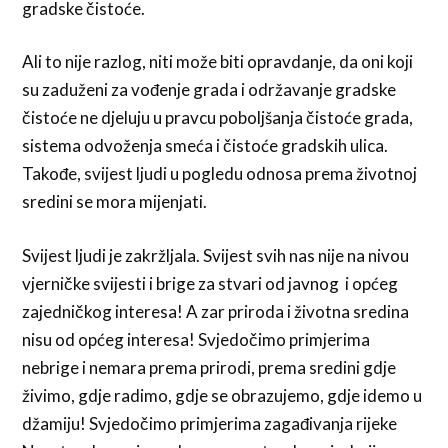
gradske čistoće.
Ali to nije razlog, niti može biti opravdanje, da oni koji
su zaduženi za vođenje grada i održavanje gradske
čistoće ne djeluju u pravcu poboljšanja čistoće grada,
sistema odvoženja smeća i čistoće gradskih ulica.
Takođe, svijest ljudi u pogledu odnosa prema životnoj
sredini se mora mijenjati.
Svijest ljudi je zakržljala. Svijest svih nas nije na nivou
vjerničke svijesti i brige za stvari od javnog i općeg
zajedničkog interesa! A zar priroda i životna sredina
nisu od općeg interesa! Svjedočimo primjerima
nebrige i nemara prema prirodi, prema sredini gdje
živimo, gdje radimo, gdje se obrazujemo, gdje idemo u
džamiju! Svjedočimo primjerima zagađivanja rijeke