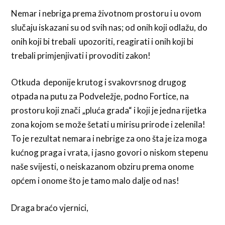
Nemar i nebriga prema životnom prostoru i u ovom
slučaju iskazani su od svih nas; od onih koji odlažu, do
onih koji bi trebali upozoriti, reagirati i onih koji bi
trebali primjenjivati i provoditi zakon!
Otkuda deponije krutog i svakovrsnog drugog
otpada na putu za Podveležje, podno Fortice, na
prostoru koji znači „pluća grada“ i koji je jedna rijetka
zona kojom se može šetati u mirisu prirode i zelenila!
To je rezultat nemara i nebrige za ono šta je iza moga
kućnog praga i vrata, i jasno govori o niskom stepenu
naše svijesti, o neiskazanom obziru prema onome
općem i onome što je tamo malo dalje od nas!
Draga braćo vjernici,