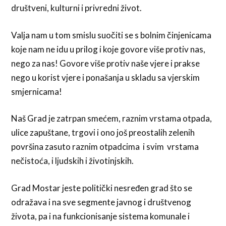
društveni, kulturni i privredni život.
Valja nam u tom smislu suočiti se s bolnim činjenicama
koje nam ne idu u prilog i koje govore više protiv nas,
nego za nas! Govore više protiv naše vjere i prakse
nego u korist vjere i ponašanja u skladu sa vjerskim
smjernicama!
Naš Grad je zatrpan smećem, raznim vrstama otpada,
ulice zapuštane, trgovi i ono još preostalih zelenih
površina zasuto raznim otpadcima i svim vrstama
nečistoća, i ljudskih i životinjskih.
Grad Mostar jeste politički nesređen grad što se
odražava i na sve segmente javnog i društvenog
života, pa i na funkcionisanje sistema komunale i