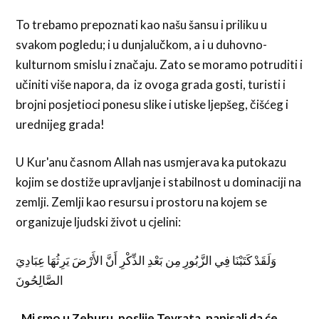
To trebamo prepoznati kao našu šansu i priliku u
svakom pogledu; i u dunjalučkom, a i u duhovno-
kulturnom smislu i značaju. Zato se moramo potruditi i
učiniti više napora, da iz ovoga grada gosti, turisti i
brojni posjetioci ponesu slike i utiske ljepšeg, čišćeg i
urednijeg grada!
U Kur'anu časnom Allah nas usmjerava ka putokazu
kojim se dostiže upravljanje i stabilnost u dominaciji na
zemlji. Zemlji kao resursu i prostoru na kojem se
organizuje ljudski život u cjelini:
وَلَقَدْ كَتَبْنَا فِي الزَّبُورِ مِن بَعْدِ الذِّكْرِ أَنَّ الأَرْضَ يَرِثُهَا عِبَادِيَ
الصَّالِحُونَ
„Mi smo u Zeburu, poslije Tevrata, napisali da će