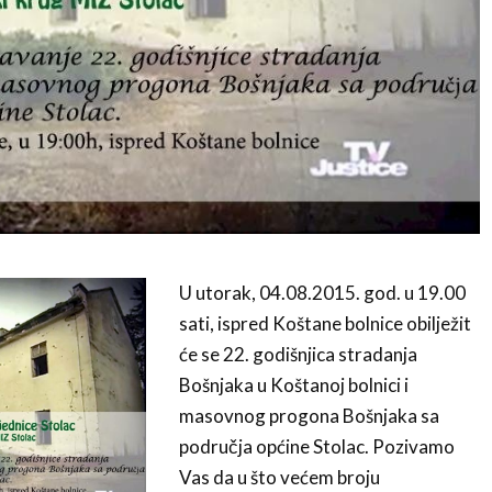
U utorak, 04.08.2015. god. u 19.00
sati, ispred Koštane bolnice obilježit
će se 22. godišnjica stradanja
Bošnjaka u Koštanoj bolnici i
masovnog progona Bošnjaka sa
područja općine Stolac. Pozivamo
Vas da u što većem broju