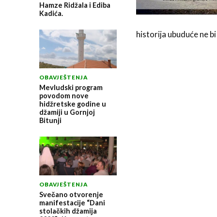
Hamze Ridžala i Ediba
Kadića.
historija ubuduće ne bi
OBAVJEŠTENJA
Mevludski program
povodom nove
hidžretske godine u
džamiji u Gornjoj
Bitunji
OBAVJEŠTENJA
Svečano otvorenje
manifestacije “Dani
stolačkih džamija