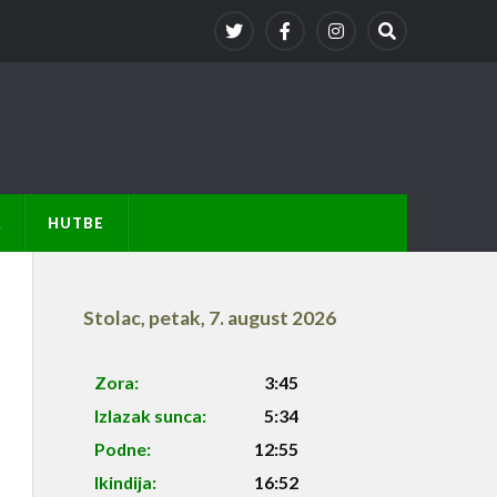
A
HUTBE
Stolac
,
petak, 7. august 2026
Zora:
3:45
Izlazak sunca:
5:34
Podne:
12:55
Ikindija:
16:52