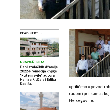
READ NEXT →
OBAVJEŠTENJA
Dani stolačkih džamija
2022-Promocija knjige
“Putem svile” autora
Hamze Ridžala i Ediba
Kadića.
upriličeno u povodu obi
radom i prilikama s koj
Hercegovine.