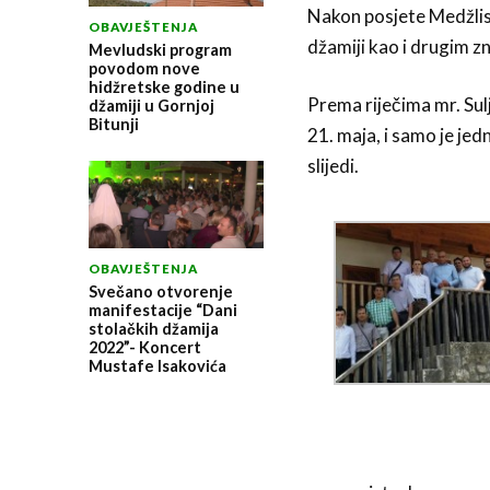
Nakon posjete Medžlisu
OBAVJEŠTENJA
džamiji kao i drugim 
Mevludski program
povodom nove
hidžretske godine u
Prema riječima mr. Sul
džamiji u Gornjoj
Bitunji
21. maja, i samo je jedn
slijedi.
OBAVJEŠTENJA
Svečano otvorenje
manifestacije “Dani
stolačkih džamija
2022”- Koncert
Mustafe Isakovića