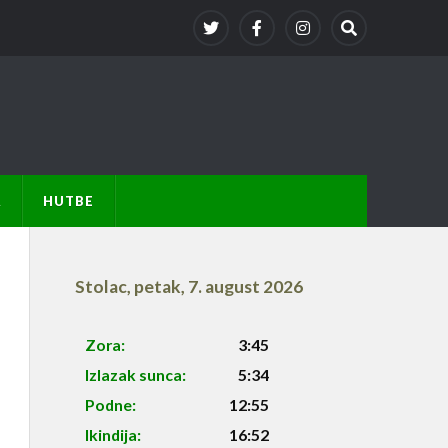
A
HUTBE
Stolac
,
petak, 7. august 2026
Zora:
3:45
Izlazak sunca:
5:34
Podne:
12:55
Ikindija:
16:52