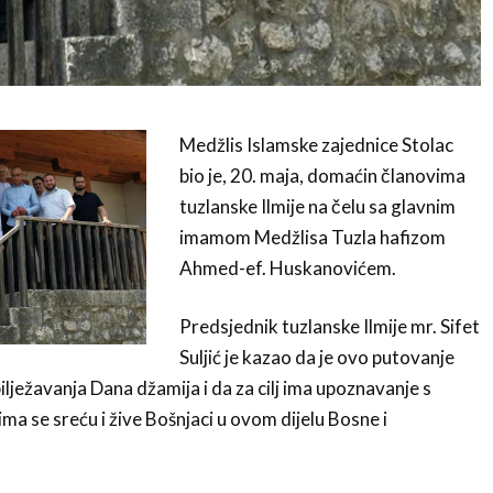
Medžlis Islamske zajednice Stolac
bio je, 20. maja, domaćin članovima
tuzlanske Ilmije na čelu sa glavnim
imamom Medžlisa Tuzla hafizom
Ahmed-ef. Huskanovićem.
Predsjednik tuzlanske Ilmije mr. Sifet
Suljić je kazao da je ovo putovanje
lježavanja Dana džamija i da za cilj ima upoznavanje s
ima se sreću i žive Bošnjaci u ovom dijelu Bosne i