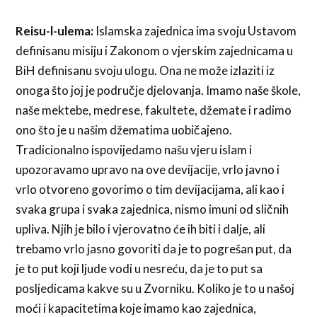
Reisu-l-ulema:
Islamska zajednica ima svoju Ustavom
definisanu misiju i Zakonom o vjerskim zajednicama u
BiH definisanu svoju ulogu. Ona ne može izlaziti iz
onoga što joj je područje djelovanja. Imamo naše škole,
naše mektebe, medrese, fakultete, džemate i radimo
ono što je u našim džematima uobičajeno.
Tradicionalno ispovijedamo našu vjeru islam i
upozoravamo upravo na ove devijacije, vrlo javno i
vrlo otvoreno govorimo o tim devijacijama, ali kao i
svaka grupa i svaka zajednica, nismo imuni od sličnih
upliva. Njih je bilo i vjerovatno će ih biti i dalje, ali
trebamo vrlo jasno govoriti da je to pogrešan put, da
je to put koji ljude vodi u nesreću, da je to put sa
posljedicama kakve su u Zvorniku. Koliko je to u našoj
moći i kapacitetima koje imamo kao zajednica,