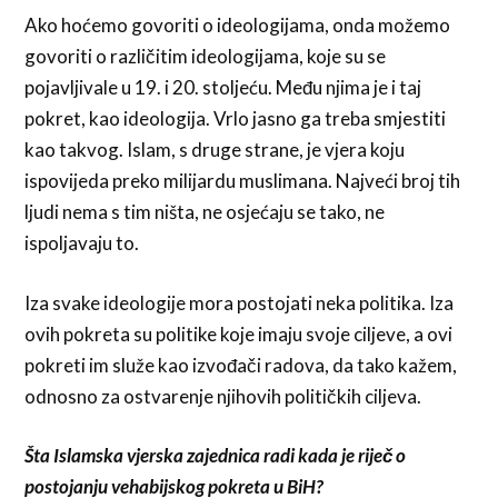
Ako hoćemo govoriti o ideologijama, onda možemo
govoriti o različitim ideologijama, koje su se
pojavljivale u 19. i 20. stoljeću. Među njima je i taj
pokret, kao ideologija. Vrlo jasno ga treba smjestiti
kao takvog. Islam, s druge strane, je vjera koju
ispovijeda preko milijardu muslimana. Najveći broj tih
ljudi nema s tim ništa, ne osjećaju se tako, ne
ispoljavaju to.
Iza svake ideologije mora postojati neka politika. Iza
ovih pokreta su politike koje imaju svoje ciljeve, a ovi
pokreti im služe kao izvođači radova, da tako kažem,
odnosno za ostvarenje njihovih političkih ciljeva.
Šta Islamska vjerska zajednica radi kada je riječ o
postojanju vehabijskog pokreta u BiH?