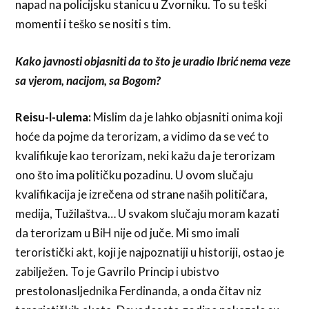
napad na policijsku stanicu u Zvorniku. To su teški
momenti i teško se nositi s tim.
Kako javnosti objasniti da to što je uradio Ibrić nema veze
sa vjerom, nacijom, sa Bogom?
Reisu-l-ulema:
Mislim da je lahko objasniti onima koji
hoće da pojme da terorizam, a vidimo da se već to
kvalifikuje kao terorizam, neki kažu da je terorizam
ono što ima političku pozadinu. U ovom slučaju
kvalifikacija je izrečena od strane naših političara,
medija, Tužilaštva… U svakom slučaju moram kazati
da terorizam u BiH nije od juče. Mi smo imali
teroristički akt, koji je najpoznatiji u historiji, ostao je
zabilježen. To je Gavrilo Princip i ubistvo
prestolonasljednika Ferdinanda, a onda čitav niz