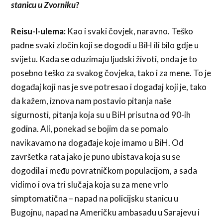
stanicu u Zvorniku?
Reisu-l-ulema:
Kao i svaki čovjek, naravno. Teško
padne svaki zločin koji se dogodi u BiH ili bilo gdje u
svijetu. Kada se oduzimaju ljudski životi, onda je to
posebno teško za svakog čovjeka, tako i za mene. To je
događaj koji nas je sve potresao i događaj koji je, tako
da kažem, iznova nam postavio pitanja naše
sigurnosti, pitanja koja su u BiH prisutna od 90-ih
godina. Ali, ponekad se bojim da se pomalo
navikavamo na događaje koje imamo u BiH. Od
završetka rata jako je puno ubistava koja su se
dogodila i među povratničkom populacijom, a sada
vidimo i ova tri slučaja koja su za mene vrlo
simptomatična – napad na policijsku stanicu u
Bugojnu, napad na Američku ambasadu u Sarajevu i