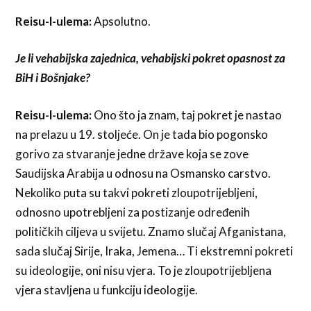
Reisu-l-ulema:
Apsolutno.
Je li vehabijska zajednica, vehabijski pokret opasnost za
BiH i Bošnjake?
Reisu-l-ulema:
Ono što ja znam, taj pokret je nastao
na prelazu u 19. stoljeće. On je tada bio pogonsko
gorivo za stvaranje jedne države koja se zove
Saudijska Arabija u odnosu na Osmansko carstvo.
Nekoliko puta su takvi pokreti zloupotrijebljeni,
odnosno upotrebljeni za postizanje određenih
političkih ciljeva u svijetu. Znamo slučaj Afganistana,
sada slučaj Sirije, Iraka, Jemena… Ti ekstremni pokreti
su ideologije, oni nisu vjera. To je zloupotrijebljena
vjera stavljena u funkciju ideologije.