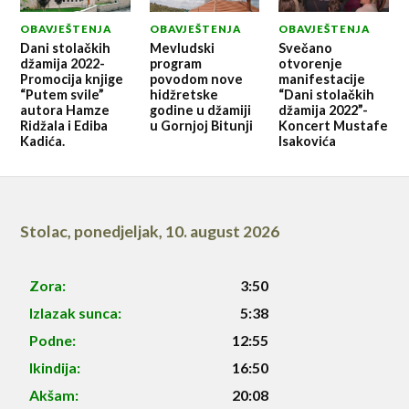
OBAVJEŠTENJA
OBAVJEŠTENJA
OBAVJEŠTENJA
Dani stolačkih
Mevludski
Svečano
džamija 2022-
program
otvorenje
Promocija knjige
povodom nove
manifestacije
“Putem svile”
hidžretske
“Dani stolačkih
autora Hamze
godine u džamiji
džamija 2022”-
Ridžala i Ediba
u Gornjoj Bitunji
Koncert Mustafe
Kadića.
Isakovića
Stolac
,
ponedjeljak, 10. august 2026
Zora:
3:50
Izlazak sunca:
5:38
Podne:
12:55
Ikindija:
16:50
Akšam:
20:08