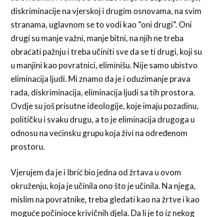
diskriminacije na vjerskoj i drugim osnovama, na svim
stranama, uglavnom se to vodi kao ”oni drugi”. Oni
drugi su manje važni, manje bitni, na njih ne treba
obraćati pažnju i treba učiniti sve da se ti drugi, koji su
u manjini kao povratnici, eliminišu. Nije samo ubistvo
eliminacija ljudi. Mi znamo da je i oduzimanje prava
rada, diskriminacija, eliminacija ljudi sa tih prostora.
Ovdje su još prisutne ideologije, koje imaju pozadinu,
političku i svaku drugu, a to je eliminacija drugoga u
odnosu na većinsku grupu koja živi na određenom
prostoru.
Vjerujem da je i Ibrić bio jedna od žrtava u ovom
okruženju, koja je učinila ono što je učinila. Na njega,
mislim na povratnike, treba gledati kao na žrtve i kao
moguće počinioce krivičnih djela. Da li je to iz nekog