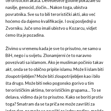
terorističkih akata. Devedesete godine pokazale su
nasilje, genocid, zločin… Nakon toga, ubistva
povratnika. Sve su to bili teroristički akti, ako već
hoćemo da dajemo kvalifikacije. I ovaj posljednji u
Zvorniku. Juče smo imali ubistvo u Kozarcu, vidjet
ćemo šta je pozadina.
Živimo u vremenu kada je sve to prisutno, ne samo u
BiH, nego i u svijetu. Zlonamjerni će to naravno
povezivati sa islamom. Ako je musliman počinio takav
akt, onda se to obično pripiše islamu. Može li islam biti
zloupotrijebljen? Može biti zloupotrijebljen kao i bilo
šta drugo. Može biti neko pogonsko gorivo u tim
terorističkim aktima, terorističkim grupama… To se
dešava, vidimo da je to prisutno. Kako se boriti protiv
toga? Smatram da se ta priča ne može završiti za
jedan dan, ne može se završiti za jednu godinu, možda