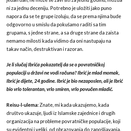
ni za jednu deceniju. Potrebno je uložiti jako puno
napora da se te grupe izoluju, da se prema njima bude
odgovorno u smislu da pokušamo raditi sa tim
grupama, s jedne strane, a sa druge strane da zaista
nemamo milosti kada vidimo da oni nastupaju na
takav način, destruktivan i razoran.
Je li slučaj Ibrića pokazatelj da se o povratničkoj
populaciji u državi ne vodi računa? Ibrić je mlad momak,
Ibrić je dijete, 24 godine. Ibrić je bio nezaposlen, ali je Ibrić
bio vrlo tolerantan, vrlo smiren, vrlo povučen mladić.
Reisu-l-ulema:
Znate, mi kada ukazujemo, kada
društvo ukazuje, ljudi iz Islamske zajednice i drugih
organizacija na probleme povratničke populacije, koji
su evidentni i veliki, od obrazovanja do zapošljavanja,