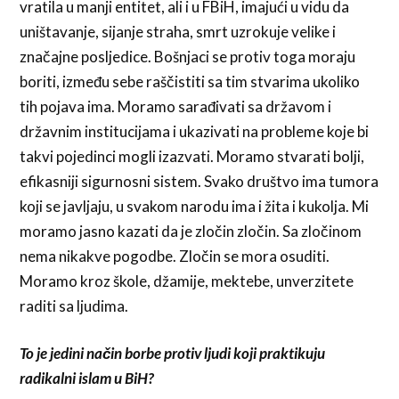
vratila u manji entitet, ali i u FBiH, imajući u vidu da
uništavanje, sijanje straha, smrt uzrokuje velike i
značajne posljedice. Bošnjaci se protiv toga moraju
boriti, između sebe raščistiti sa tim stvarima ukoliko
tih pojava ima. Moramo sarađivati sa državom i
državnim institucijama i ukazivati na probleme koje bi
takvi pojedinci mogli izazvati. Moramo stvarati bolji,
efikasniji sigurnosni sistem. Svako društvo ima tumora
koji se javljaju, u svakom narodu ima i žita i kukolja. Mi
moramo jasno kazati da je zločin zločin. Sa zločinom
nema nikakve pogodbe. Zločin se mora osuditi.
Moramo kroz škole, džamije, mektebe, unverzitete
raditi sa ljudima.
To je jedini način borbe protiv ljudi koji praktikuju
radikalni islam u BiH?