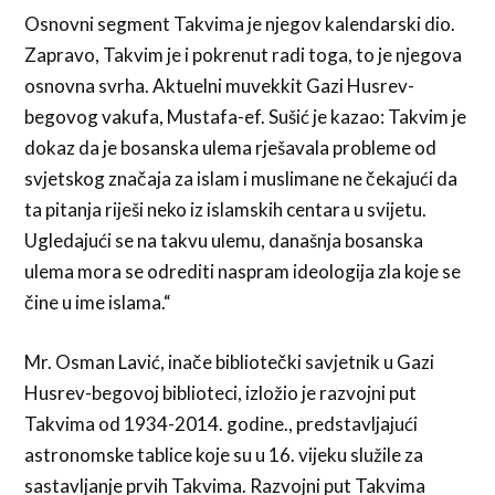
Osnovni segment Takvima je njegov kalendarski dio.
Zapravo, Takvim je i pokrenut radi toga, to je njegova
osnovna svrha. Aktuelni muvekkit Gazi Husrev-
begovog vakufa, Mustafa-ef. Sušić je kazao: Takvim je
dokaz da je bosanska ulema rješavala probleme od
svjetskog značaja za islam i muslimane ne čekajući da
ta pitanja riješi neko iz islamskih centara u svijetu.
Ugledajući se na takvu ulemu, današnja bosanska
ulema mora se odrediti naspram ideologija zla koje se
čine u ime islama.“
Mr. Osman Lavić, inače bibliotečki savjetnik u Gazi
Husrev-begovoj biblioteci, izložio je razvojni put
Takvima od 1934-2014. godine., predstavljajući
astronomske tablice koje su u 16. vijeku služile za
sastavljanje prvih Takvima. Razvojni put Takvima