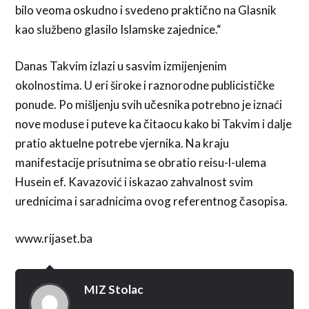
bilo veoma oskudno i svedeno praktično na Glasnik
kao službeno glasilo Islamske zajednice.“
Danas Takvim izlazi u sasvim izmijenjenim
okolnostima. U eri široke i raznorodne publicističke
ponude. Po mišljenju svih učesnika potrebno je iznaći
nove moduse i puteve ka čitaocu kako bi Takvim i dalje
pratio aktuelne potrebe vjernika. Na kraju
manifestacije prisutnima se obratio reisu-l-ulema
Husein ef. Kavazović i iskazao zahvalnost svim
urednicima i saradnicima ovog referentnog časopisa.
www.rijaset.ba
MIZ Stolac