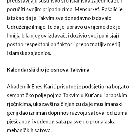
predstavljaju suštinsko što Islamska zajednica želi
poručiti svojim pripadnicima. Mensur-ef. Pašalić je
istakao da je Takvim sve donedavno izdavalo
Udruženje ilmijje, te da je, upravo u vrijeme dok je
Ilmijja bila njegov izdavač, i doživio svoj puni sjaj i
postao respektabilan faktor i prepoznatljiv medij
Islamske zajednice.
Kalendarski dio je osnova Takvima
Akademik Enes Karić prisutne je podsjetio na bogato
semantičko polje pojma Takvim u Kur'anu i arapskim
rječnicima, ukazavši na činjenicu da je muslimanski
genij dao izniman doprinos razvoju satova: od izuma
pješčanog i vodenog sata pa sve do pronalaska
mehaničkih satova.