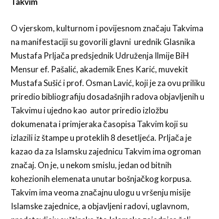
Takvim
O vjerskom, kulturnom i povijesnom značaju Takvima
na manifestaciji su govorili glavni urednik Glasnika
Mustafa Prljača predsjednik Udruženja Ilmije BiH
Mensur ef. Pašalić, akademik Enes Karić, muvekit
Mustafa Sušić i prof. Osman Lavić, koji je za ovu priliku
priredio bibliografiju dosadašnjih radova objavljenih u
Takvimu i ujedno kao autor priredio izložbu
dokumenata i primjeraka časopisa Takvim koji su
izlazili iz štampe u proteklih 8 desetljeća. Prljača je
kazao da za Islamsku zajednicu Takvim ima ogroman
značaj. On je, u nekom smislu, jedan od bitnih
kohezionih elemenata unutar bošnjačkog korpusa.
Takvim ima veoma značajnu ulogu u vršenju misije
Islamske zajednice, a objavljeni radovi, uglavnom,