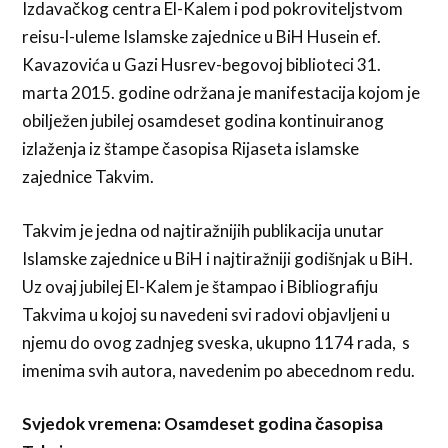
Izdavačkog centra El-Kalem i pod pokroviteljstvom
reisu-l-uleme Islamske zajednice u BiH Husein ef.
Kavazovića u Gazi Husrev-begovoj biblioteci 31.
marta 2015. godine održana je manifestacija kojom je
obilježen jubilej osamdeset godina kontinuiranog
izlaženja iz štampe časopisa Rijaseta islamske
zajednice Takvim.
Takvim je jedna od najtiražnijih publikacija unutar
Islamske zajednice u BiH i najtiražniji godišnjak u BiH.
Uz ovaj jubilej El-Kalem je štampao i Bibliografiju
Takvima u kojoj su navedeni svi radovi objavljeni u
njemu do ovog zadnjeg sveska, ukupno 1174 rada, s
imenima svih autora, navedenim po abecednom redu.
Svjedok vremena: Osamdeset godina časopisa