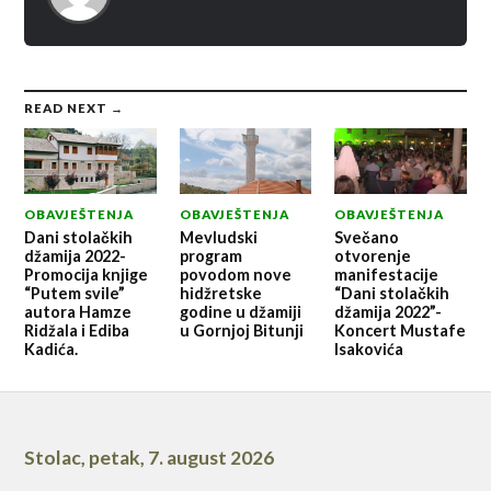
READ NEXT →
OBAVJEŠTENJA
OBAVJEŠTENJA
OBAVJEŠTENJA
Dani stolačkih
Mevludski
Svečano
džamija 2022-
program
otvorenje
Promocija knjige
povodom nove
manifestacije
“Putem svile”
hidžretske
“Dani stolačkih
autora Hamze
godine u džamiji
džamija 2022”-
Ridžala i Ediba
u Gornjoj Bitunji
Koncert Mustafe
Kadića.
Isakovića
Stolac
,
petak, 7. august 2026