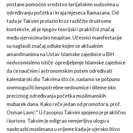
postane pomoćno sredstvo šerijatskim sudovima u
određivanju početka i kraja mjeseca Ramazana. Od
tada je Takvim prolazio kroz različite društvene
kontekste, ali je njegov teorijski i praktični značaj
među vjernicima bio neupitan. Učesnici manifestacije
su naglasili značaj odluke kojim se aktualnim
amandmanima na Ustav Islamske zajednice u BiH
nedvosmisleno ističe opredjeljenje Islamske zajednice
da će naučnim i astronomskim putem određivati
kalendarski dio Takvima što će, nadamo se potpuno
onemogućiti bespotrebne nedoumice i dileme oko
preciznog određivanja početka muslimanskih
mubarek dana. Kako reče jedan od promotora, prof.
Osman Lavić:“ U časopisu Takvim spojeno je praktično
i korisno. Takvim je odigrao nemjerljivu ulogu u
naobrazbi muslimana u vrijeme kada je vjersko štivo