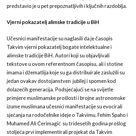
predstavio je u pet prepoznatljivih i ključnih razdoblja.
Vjerni pokazatelj alimske tradicije u BiH
Učesnici manifestacije su naglasili da je časopis
Takvim vjerni pokazatelj bogate intelektualne i
alimske tradicije BiH. Autori koji su objavljivali
tekstove u ovom referentnom časopisu, ali i stotine
imama i džematlija koje su ga distribuirale zaslužili su
jedan ovakav dostojanstven jubilej i spomen kod
dolazećih generacija. Podsjećajući se na svijetle
primjere muslimanske prošlosti i brojne astronomske
izume muslimana učesnici manifestacije su evocirali
sjećanja na rodočelnike ideje o Takvimu. Fehim Spaho i
Muhamed Ali Ćerimagić su tridesetih godina prošlog
stoljeća prvi implementirali projekat da Takvim