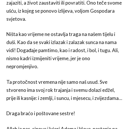
zajaziti, a život zaustaviti ili povratiti. Ono teče svome
ušću, iz kojeg se ponovo izlijeva, voljom Gospodara
svjetova.
Ništa kao vrijeme ne ostavlja traga na našem tijelu i
duši. Kao da se svaki izlazak i zalazak sunca na nama
vidi! Događaje pamtimo, kao i radost, i bol, i tugu. Ali,
nismo kadri izmijeniti vrijeme, jer je ono
nepromjenjivo.
Ta protočnost vremena nije samo naš usud. Sve
stvoreno ima svoj rok trajanja i svemu dolazi edžel,
prije ili kasnije: i zemlji, i suncu, i mjesecu, i zvijezdama…
Draga braćo i poštovane sestre!
Allah je nas, sinove i kćeri Adema i Have, nastanio na