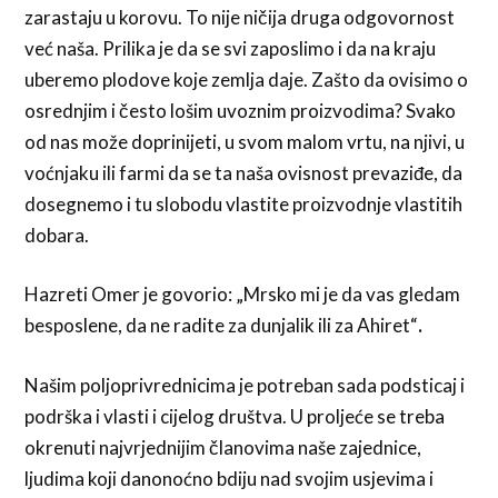
zarastaju u korovu. To nije ničija druga odgovornost
već naša. Prilika je da se svi zaposlimo i da na kraju
uberemo plodove koje zemlja daje. Zašto da ovisimo o
osrednjim i često lošim uvoznim proizvodima? Svako
od nas može doprinijeti, u svom malom vrtu, na njivi, u
voćnjaku ili farmi da se ta naša ovisnost prevaziđe, da
dosegnemo i tu slobodu vlastite proizvodnje vlastitih
dobara.
Hazreti Omer je govorio: „Mrsko mi je da vas gledam
besposlene, da ne radite za dunjalik ili za Ahiret“
.
Našim poljoprivrednicima je potreban sada podsticaj i
podrška i vlasti i cijelog društva. U proljeće se treba
okrenuti najvrjednijim članovima naše zajednice,
ljudima koji danonoćno bdiju nad svojim usjevima i