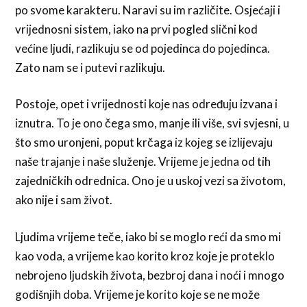
po svome karakteru. Naravi su im različite. Osjećaji i
vrijednosni sistem, iako na prvi pogled slični kod
većine ljudi, razlikuju se od pojedinca do pojedinca.
Zato nam se i putevi razlikuju.
Postoje, opet i vrijednosti koje nas određuju izvana i
iznutra. To je ono čega smo, manje ili više, svi svjesni, u
što smo uronjeni, poput krčaga iz kojeg se izlijevaju
naše trajanje i naše služenje. Vrijeme je jedna od tih
zajedničkih odrednica. Ono je u uskoj vezi sa životom,
ako nije i sam život.
Ljudima vrijeme teče, iako bi se moglo reći da smo mi
kao voda, a vrijeme kao korito kroz koje je proteklo
nebrojeno ljudskih života, bezbroj dana i noći i mnogo
godišnjih doba. Vrijeme je korito koje se ne može