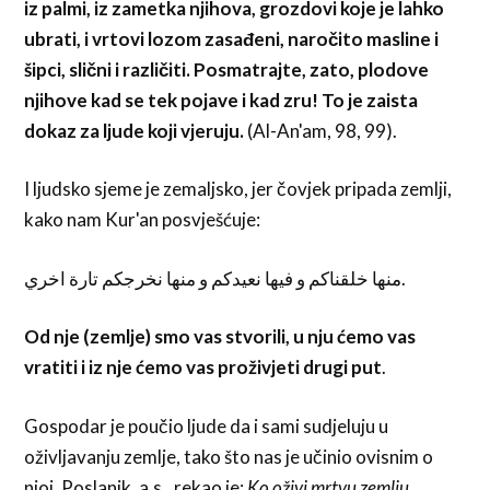
iz palmi, iz zametka njihova, grozdovi koje je lahko
ubrati, i vrtovi lozom zasađeni, naročito masline i
šipci, slični i različiti. Posmatrajte, zato, plodove
njihove kad se tek pojave i kad zru! To je zaista
dokaz za ljude koji vjeruju.
(Al-An'am, 98, 99).
I ljudsko sjeme je zemaljsko, jer čovjek pripada zemlji,
kako nam Kur'an posvješćuje:
منها خلقناكم و فيها نعيدكم و منها نخرجكم تارة اخري.
Od nje (zemlje) smo vas stvorili, u nju ćemo vas
vratiti i iz nje ćemo vas proživjeti drugi put
.
Gospodar je poučio ljude da i sami sudjeluju u
oživljavanju zemlje, tako što nas je učinio ovisnim o
njoj. Poslanik, a.s., rekao je:
Ko oživi mrtvu zemlju