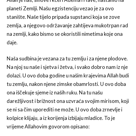
planeti Zemlji. Našu egzistenciju vezao je za ovo
stanište. Naše tijelo pripada supstanci koja se zove
zemlja, a njegovo održavanje zahtijeva mukotrpan rad
na zemlji, kako bismo se okoristili nimetima koje ona
daje.
Naša sudbina je vezana za tu zemlju i za njene plodove.
Na njoj su naše i sjetva i žetva, i svako dobro nam iz nje
dolazi. U ovo doba godine u našim krajevima Allah budi
tu zemlju, nakon njene zimske obamrlosti. U ovo doba
ona iščekuje sjeme iz naših ruku. Na tu našu
darežljivost i brižnost ona uzvraća svojim mirisom, koji
se ni sa čim uporediti ne može. U ovo doba zrnevlje i
košpice klijaju, a iz korijenja izbijaju mladice. To je
vrijeme Allahovim govorom opisano: