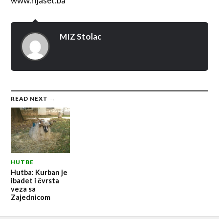
www.rijaset.ba
MIZ Stolac
READ NEXT →
HUTBE
Hutba: Kurban je
ibadet i čvrsta
veza sa
Zajednicom