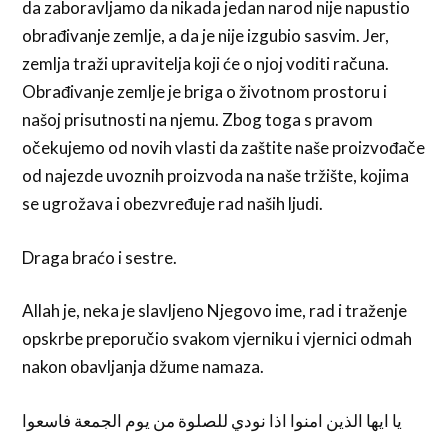
da zaboravljamo da nikada jedan narod nije napustio
obrađivanje zemlje, a da je nije izgubio sasvim. Jer,
zemlja traži upravitelja koji će o njoj voditi računa.
Obrađivanje zemlje je briga o životnom prostoru i
našoj prisutnosti na njemu. Zbog toga s pravom
očekujemo od novih vlasti da zaštite naše proizvođače
od najezde uvoznih proizvoda na naše tržište, kojima
se ugrožava i obezvređuje rad naših ljudi.
Draga braćo i sestre.
Allah je, neka je slavljeno Njegovo ime, rad i traženje
opskrbe preporučio svakom vjerniku i vjernici odmah
nakon obavljanja džume namaza.
يا ايها الذين امنوا اذا نودي للصلوة من يوم الجمعة فاسعوا