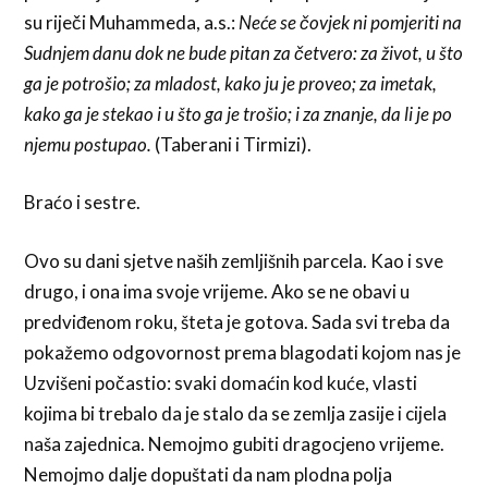
su riječi Muhammeda, a.s.:
Neće se čovjek ni pomjeriti na
Sudnjem danu dok ne bude pitan za četvero: za život, u što
ga je potrošio; za mladost, kako ju je proveo; za imetak,
kako ga je stekao i u što ga je trošio; i za znanje, da li je po
njemu postupao.
(Taberani i Tirmizi).
Braćo i sestre.
Ovo su dani sjetve naših zemljišnih parcela. Kao i sve
drugo, i ona ima svoje vrijeme. Ako se ne obavi u
predviđenom roku, šteta je gotova. Sada svi treba da
pokažemo odgovornost prema blagodati kojom nas je
Uzvišeni počastio: svaki domaćin kod kuće, vlasti
kojima bi trebalo da je stalo da se zemlja zasije i cijela
naša zajednica. Nemojmo gubiti dragocjeno vrijeme.
Nemojmo dalje dopuštati da nam plodna polja