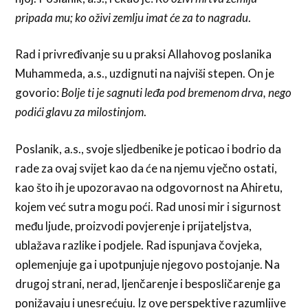
pripada mu; ko oživi zemlju imat će za to nagradu
.
Rad i privređivanje su u praksi Allahovog poslanika
Muhammeda, a.s., uzdignuti na najviši stepen. On je
govorio:
Bolje ti je sagnuti leđa pod bremenom drva, nego
podići glavu za milostinjom
.
Poslanik, a.s., svoje sljedbenike je poticao i bodrio da
rade za ovaj svijet kao da će na njemu vječno ostati,
kao što ih je upozoravao na odgovornost na Ahiretu,
kojem već sutra mogu poći. Rad unosi mir i sigurnost
među ljude, proizvodi povjerenje i prijateljstva,
ublažava razlike i podjele. Rad ispunjava čovjeka,
oplemenjuje ga i upotpunjuje njegovo postojanje. Na
drugoj strani, nerad, ljenčarenje i besposličarenje ga
ponižavaju i unesrećuju. Iz ove perspektive razumljive