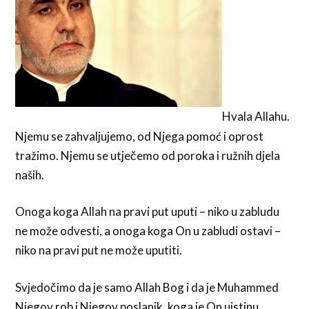
Hvala Allahu.
Njemu se zahvaljujemo, od Njega pomoć i oprost
tražimo. Njemu se utječemo od poroka i ružnih djela
naših.
Onoga koga Allah na pravi put uputi – niko u zabludu
ne može odvesti, a onoga koga On u zabludi ostavi –
niko na pravi put ne može uputiti.
Svjedočimo da je samo Allah Bog i da je Muhammed
Njegov rob i Njegov poslanik, koga je On uistinu