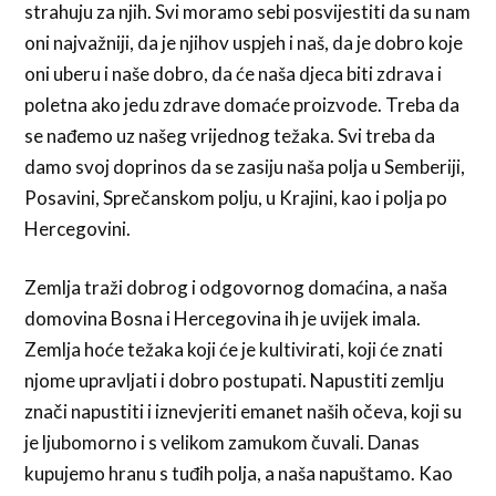
strahuju za njih. Svi moramo sebi posvijestiti da su nam
oni najvažniji, da je njihov uspjeh i naš, da je dobro koje
oni uberu i naše dobro, da će naša djeca biti zdrava i
poletna ako jedu zdrave domaće proizvode. Treba da
se nađemo uz našeg vrijednog težaka. Svi treba da
damo svoj doprinos da se zasiju naša polja u Semberiji,
Posavini, Sprečanskom polju, u Krajini, kao i polja po
Hercegovini.
Zemlja traži dobrog i odgovornog domaćina, a naša
domovina Bosna i Hercegovina ih je uvijek imala.
Zemlja hoće težaka koji će je kultivirati, koji će znati
njome upravljati i dobro postupati. Napustiti zemlju
znači napustiti i iznevjeriti emanet naših očeva, koji su
je ljubomorno i s velikom zamukom čuvali. Danas
kupujemo hranu s tuđih polja, a naša napuštamo. Kao