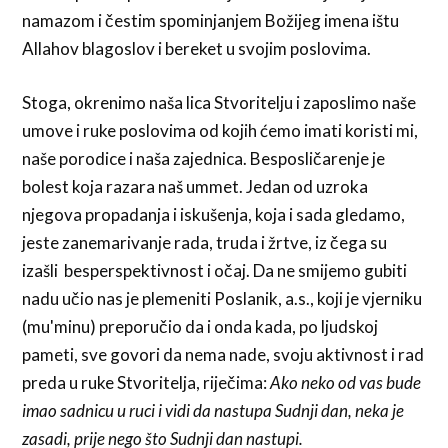
namazom i čestim spominjanjem Božijeg imena ištu
Allahov blagoslov i bereket u svojim poslovima.
Stoga, okrenimo naša lica Stvoritelju i zaposlimo naše
umove i ruke poslovima od kojih ćemo imati koristi mi,
naše porodice i naša zajednica. Besposličarenje je
bolest koja razara naš ummet. Jedan od uzroka
njegova propadanja i iskušenja, koja i sada gledamo,
jeste zanemarivanje rada, truda i žrtve, iz čega su
izašli besperspektivnost i očaj. Da ne smijemo gubiti
nadu učio nas je plemeniti Poslanik, a.s., koji je vjerniku
(mu'minu) preporučio da i onda kada, po ljudskoj
pameti, sve govori da nema nade, svoju aktivnost i rad
preda u ruke Stvoritelja, riječima:
Ako neko od vas bude
imao sadnicu u ruci i vidi da nastupa Sudnji dan, neka je
zasadi, prije nego što Sudnji dan nastupi.