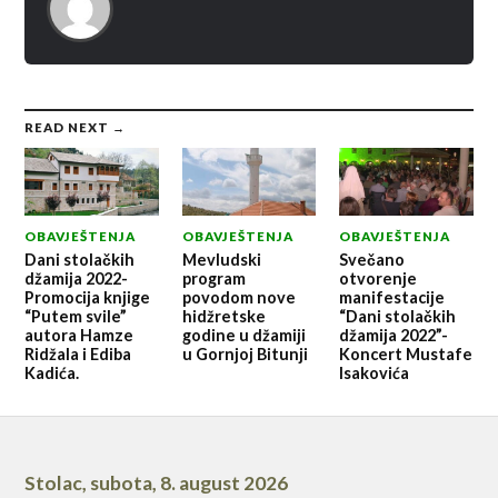
READ NEXT →
OBAVJEŠTENJA
OBAVJEŠTENJA
OBAVJEŠTENJA
Dani stolačkih
Mevludski
Svečano
džamija 2022-
program
otvorenje
Promocija knjige
povodom nove
manifestacije
“Putem svile”
hidžretske
“Dani stolačkih
autora Hamze
godine u džamiji
džamija 2022”-
Ridžala i Ediba
u Gornjoj Bitunji
Koncert Mustafe
Kadića.
Isakovića
Stolac
,
subota, 8. august 2026