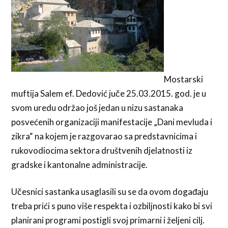
Mostarski
muftija Salem ef. Dedović juče 25.03.2015. god. je u
svom uredu održao još jedan u nizu sastanaka
posvećenih organizaciji manifestacije „Dani mevluda i
zikra“ na kojem je razgovarao sa predstavnicima i
rukovodiocima sektora društvenih djelatnosti iz
gradske i kantonalne administracije.
Učesnici sastanka usaglasili su se da ovom događaju
treba prići s puno više respekta i ozbiljnosti kako bi svi
planirani programi postigli svoj primarni i željeni cilj.