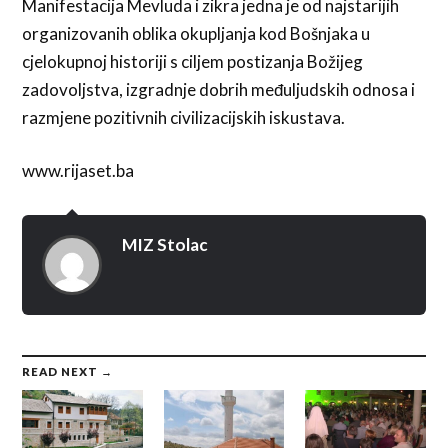
Manifestacija Mevluda i zikra jedna je od najstarijih
organizovanih oblika okupljanja kod Bošnjaka u
cjelokupnoj historiji s ciljem postizanja Božijeg
zadovoljstva, izgradnje dobrih međuljudskih odnosa i
razmjene pozitivnih civilizacijskih iskustava.
www.rijaset.ba
MIZ Stolac
READ NEXT →