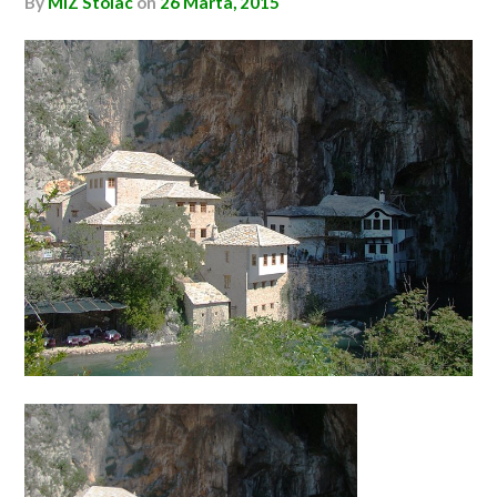
by
MIZ Stolac
on
26 Marta, 2015