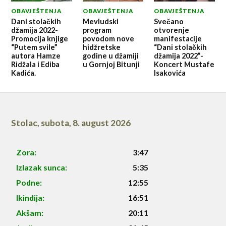
OBAVJEŠTENJA
OBAVJEŠTENJA
OBAVJEŠTENJA
Dani stolačkih
Mevludski
Svečano
džamija 2022-
program
otvorenje
Promocija knjige
povodom nove
manifestacije
“Putem svile”
hidžretske
“Dani stolačkih
autora Hamze
godine u džamiji
džamija 2022”-
Ridžala i Ediba
u Gornjoj Bitunji
Koncert Mustafe
Kadića.
Isakovića
Stolac
,
subota, 8. august 2026
Zora:
3:47
Izlazak sunca:
5:35
Podne:
12:55
Ikindija:
16:51
Akšam:
20:11