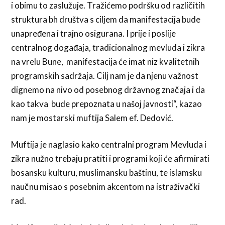
i obimu to zaslužuje. Tražićemo podršku od različitih
struktura bh društva s ciljem da manifestacija bude
unapređena i trajno osigurana. I prije i poslije
centralnog događaja, tradicionalnog mevluda i zikra
na vrelu Bune, manifestacija će imat niz kvalitetnih
programskih sadržaja. Cilj nam je da njenu važnost
dignemo na nivo od posebnog državnog značaja i da
kao takva bude prepoznata u našoj javnosti“, kazao
nam je mostarski muftija Salem ef. Dedović.
Muftija je naglasio kako centralni program Mevluda i
zikra nužno trebaju pratiti i programi koji će afirmirati
bosansku kulturu, muslimansku baštinu, te islamsku
naučnu misao s posebnim akcentom na istraživački
rad.