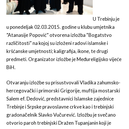
U Trebinju je
u ponedeljak 02.03.2015. godine u klubu umjetnika
”Atanasije Popović” otvorena izložba “Bogatstvo
različitosti” na kojoj su izloženi radovi islamske i
kršćanske umjetnosti; kaligrafija, ikone, te drugi
predmeti. Organizator izložbe je Međureligijsko vijeće
BiH.
Otvaranju izložbe su prisustvovali Vladika zahumsko-
hercegovački i primorski Grigorije, muftija mostarski
Salem ef. Dedović, predstavnici Islamske zajednice
Trebinje i Srpske pravoslavne crkve kao i trebinjski
gradonačelnik Slavko Vučurević. Izložbu je svečano
otvorio paroh trebinjski Dražen Tupanjanin koji je