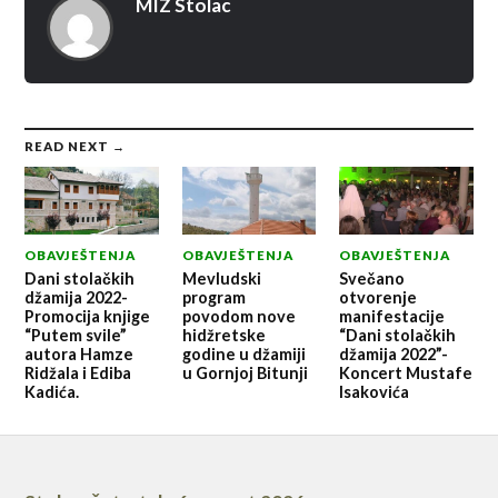
MIZ Stolac
READ NEXT →
OBAVJEŠTENJA
OBAVJEŠTENJA
OBAVJEŠTENJA
Dani stolačkih
Mevludski
Svečano
džamija 2022-
program
otvorenje
Promocija knjige
povodom nove
manifestacije
“Putem svile”
hidžretske
“Dani stolačkih
autora Hamze
godine u džamiji
džamija 2022”-
Ridžala i Ediba
u Gornjoj Bitunji
Koncert Mustafe
Kadića.
Isakovića