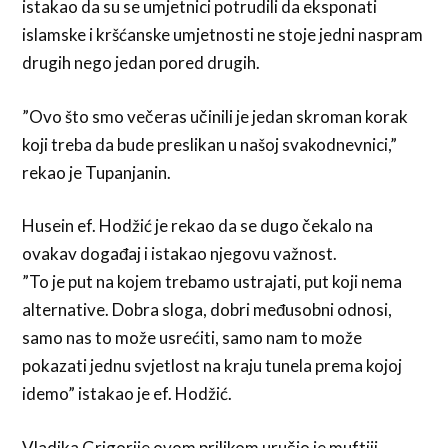
istakao da su se umjetnici potrudili da eksponati
islamske i kršćanske umjetnosti ne stoje jedni naspram
drugih nego jedan pored drugih.
”Ovo što smo večeras učinili je jedan skroman korak
koji treba da bude preslikan u našoj svakodnevnici,”
rekao je Tupanjanin.
Husein ef. Hodžić je rekao da se dugo čekalo na
ovakav događaj i istakao njegovu važnost.
”To je put na kojem trebamo ustrajati, put koji nema
alternative. Dobra sloga, dobri međusobni odnosi,
samo nas to može usrećiti, samo nam to može
pokazati jednu svjetlost na kraju tunela prema kojoj
idemo” istakao je ef. Hodžić.
Vladika Grigorije ovom prilikom uručio je muftiji