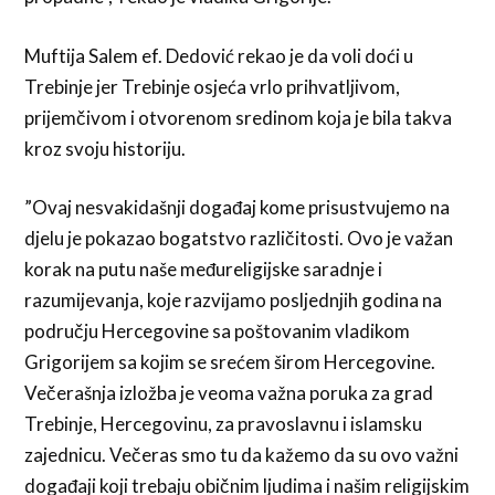
Muftija Salem ef. Dedović rekao je da voli doći u
Trebinje jer Trebinje osjeća vrlo prihvatljivom,
prijemčivom i otvorenom sredinom koja je bila takva
kroz svoju historiju.
”Ovaj nesvakidašnji događaj kome prisustvujemo na
djelu je pokazao bogatstvo različitosti. Ovo je važan
korak na putu naše međureligijske saradnje i
razumijevanja, koje razvijamo posljednjih godina na
području Hercegovine sa poštovanim vladikom
Grigorijem sa kojim se srećem širom Hercegovine.
Večerašnja izložba je veoma važna poruka za grad
Trebinje, Hercegovinu, za pravoslavnu i islamsku
zajednicu. Večeras smo tu da kažemo da su ovo važni
događaji koji trebaju običnim ljudima i našim religijskim