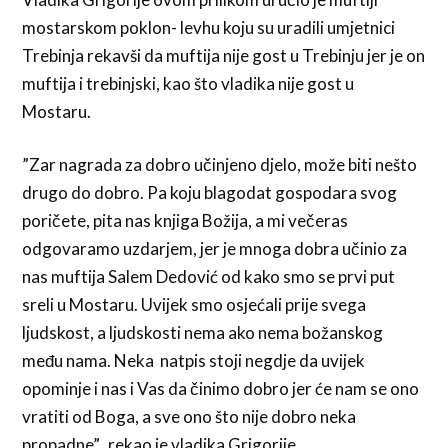
mostarskom poklon- levhu koju su uradili umjetnici
Trebinja rekavši da muftija nije gost u Trebinju jer je on
muftija i trebinjski, kao što vladika nije gost u
Mostaru.
”Zar nagrada za dobro učinjeno djelo, može biti nešto
drugo do dobro. Pa koju blagodat gospodara svog
poričete, pita nas knjiga Božija, a mi večeras
odgovaramo uzdarjem, jer je mnoga dobra učinio za
nas muftija Salem Dedović od kako smo se prvi put
sreli u Mostaru. Uvijek smo osjećali prije svega
ljudskost, a ljudskosti nema ako nema božanskog
među nama. Neka natpis stoji negdje da uvijek
opominje i nas i Vas da činimo dobro jer će nam se ono
vratiti od Boga, a sve ono što nije dobro neka
propadne”, rekao je vladika Grigorije.