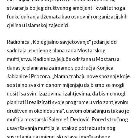
stvaranja boljeg društvenog ambijent i kvalitetnoga
funkcioniranja džemata kao osnovnih organizacijskih
cjelina u Islamskoj zajednici.
Radionica „Kolegijalno savjetovanje“ jedan je od
sadržaja usvojenog plana rada Mostarskog
muftijstva. Radionica je juče održana u Mostaru a
danas je planirana za imame s područja Konjica,
Jablanice i Prozora. „Nama trabaju nove spoznaje koje
se stalno svakim danom mijenjaju da bismo se mogli
nositi sa svim izazovima i zahtjevima, da bismo mogli
planirati i realizirati svoje programe u vrlo zahtjevnim
društvenim okolnostima“, u svom obraćanju istakao je
muftija mostarski Salem ef. Dedović. Pored stručnog
usavršavanja muftija je istakao potrebu stalnog
susretanja, razmjene iskustava i međusobnog