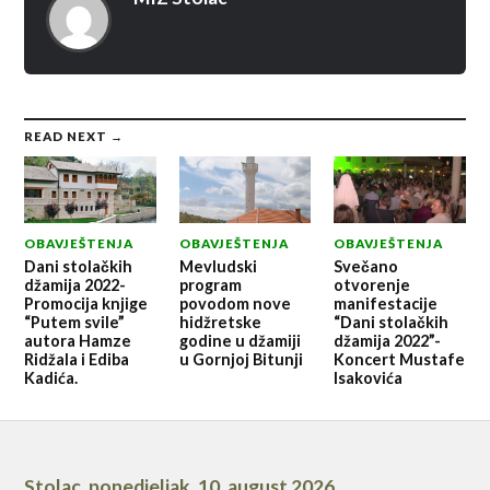
READ NEXT →
OBAVJEŠTENJA
OBAVJEŠTENJA
OBAVJEŠTENJA
Dani stolačkih
Mevludski
Svečano
džamija 2022-
program
otvorenje
Promocija knjige
povodom nove
manifestacije
“Putem svile”
hidžretske
“Dani stolačkih
autora Hamze
godine u džamiji
džamija 2022”-
Ridžala i Ediba
u Gornjoj Bitunji
Koncert Mustafe
Kadića.
Isakovića
Stolac
,
ponedjeljak, 10. august 2026