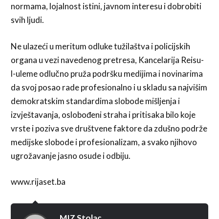
normama, lojalnost istini, javnom interesu i dobrobiti
svih ljudi.
Ne ulazeći u meritum odluke tužilaštva i policijskih
organa u vezi navedenog pretresa, Kancelarija Reisu-
l-uleme odlučno pruža podršku medijima i novinarima
da svoj posao rade profesionalno i u skladu sa najvišim
demokratskim standardima slobode mišljenja i
izvještavanja, oslobođeni straha i pritisaka bilo koje
vrste i poziva sve društvene faktore da zdušno podrže
medijske slobode i profesionalizam, a svako njihovo
ugrožavanje jasno osude i odbiju.
www.rijaset.ba
MIZ Stolac