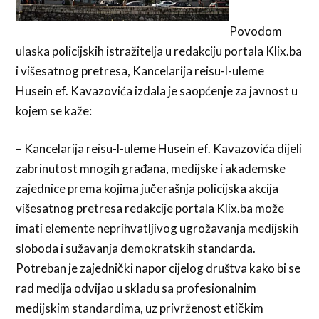
Povodom
ulaska policijskih istražitelja u redakciju portala Klix.ba
i višesatnog pretresa, Kancelarija reisu-l-uleme
Husein ef. Kavazovića izdala je saopćenje za javnost u
kojem se kaže:
– Kancelarija reisu-l-uleme Husein ef. Kavazovića dijeli
zabrinutost mnogih građana, medijske i akademske
zajednice prema kojima jučerašnja policijska akcija
višesatnog pretresa redakcije portala Klix.ba može
imati elemente neprihvatljivog ugrožavanja medijskih
sloboda i sužavanja demokratskih standarda.
Potreban je zajednički napor cijelog društva kako bi se
rad medija odvijao u skladu sa profesionalnim
medijskim standardima, uz privrženost etičkim