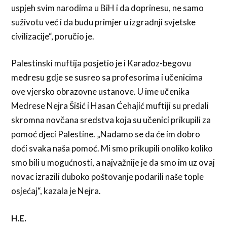
uspjeh svim narodima u BiH i da doprinesu, ne samo
suživotu već i da budu primjer u izgradnji svjetske
civilizacije“, poručio je.
Palestinski muftija posjetio je i Karađoz-begovu
medresu gdje se susreo sa profesorima i učenicima
ove vjersko obrazovne ustanove. U ime učenika
Medrese Nejra Šišić i Hasan Ćehajić muftiji su predali
skromna novčana sredstva koja su učenici prikupili za
pomoć djeci Palestine. „Nadamo se da će im dobro
doći svaka naša pomoć. Mi smo prikupili onoliko koliko
smo bili u mogućnosti, a najvažnije je da smo im uz ovaj
novac izrazili duboko poštovanje podarili naše tople
osjećaj“, kazala je Nejra.
H.E.