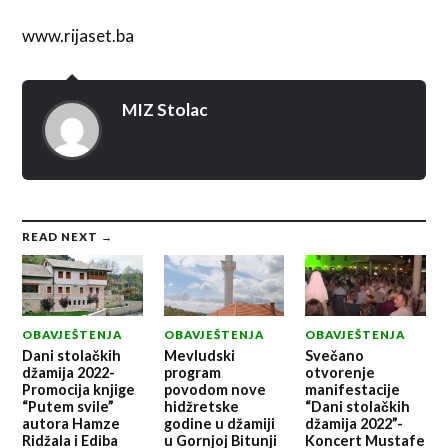
www.rijaset.ba
MIZ Stolac
READ NEXT →
OBAVJEŠTENJA
OBAVJEŠTENJA
OBAVJEŠTENJA
Dani stolačkih
Mevludski
Svečano
džamija 2022-
program
otvorenje
Promocija knjige
povodom nove
manifestacije
“Putem svile”
hidžretske
“Dani stolačkih
autora Hamze
godine u džamiji
džamija 2022”-
Ridžala i Ediba
u Gornjoj Bitunji
Koncert Mustafe