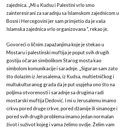
zajednica. „Mi u Kudsu i Palestini vrlo smo
zainteresirani za saradnju sa Islamskom zajednicom u
Bosni i Hercegovini jer sam primjetio da je vaša
Islamska zajednica vrlo organizovana “, rekao je.
Govoreći o ličnim zapažanjima koje je stekao u
Mostaru i palestinski muftija je poput svih drugih
gostiju očaran simbolikom Starog mosta kao
simbolom komunikacije i saradnje. „Siguran sam zato
što dolazim iz Jerusalema, iz Kudsa, multietničkog i
multukulturanog grada da je put uspjeha ono što na
poljima otvorenosti i saradnje sa drugima radi
mostarski muftija Dedović. I mi u Jerusalemu imamo
crkvu pored druge crkve, pored džamije ili sinanoge i
pored svih drugih problema imamo jedan normalan
život i suživot kojeg i vama želimo ovdje. Želim vam