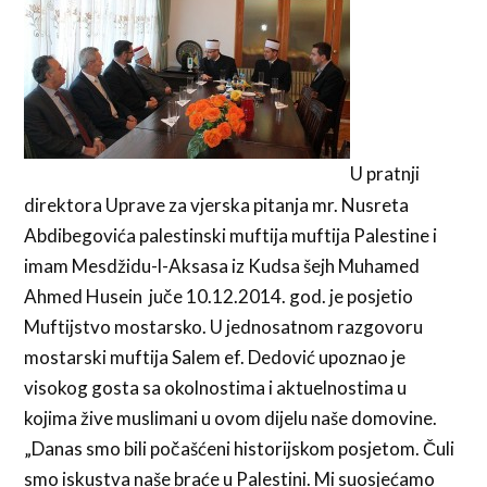
U pratnji
direktora Uprave za vjerska pitanja mr. Nusreta
Abdibegovića palestinski muftija muftija Palestine i
imam Mesdžidu-l-Aksasa iz Kudsa šejh Muhamed
Ahmed Husein juče 10.12.2014. god. je posjetio
Muftijstvo mostarsko. U jednosatnom razgovoru
mostarski muftija Salem ef. Dedović upoznao je
visokog gosta sa okolnostima i aktuelnostima u
kojima žive muslimani u ovom dijelu naše domovine.
„Danas smo bili počašćeni historijskom posjetom. Čuli
smo iskustva naše braće u Palestini. Mi suosjećamo