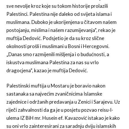
sve nevolje kroz koje su tokom historije prolazili
Palestinci. Palestina nije daleko od svijeta islama i
muslimana. Duboko je ukorijenjena u čitavom našem
postojanju, mislima i našem razumijevanja“, rekao je
muftija Dedović. Podsjetio je da su kroz slične
okolnosti prošli i muslimani u Bosni i Hercegovni.
„Danas smo razmijenili mišljenja i o budućnosti, a
iskustva muslimana Palestina za nas su vrlo
dragocjena“, kazao je muftija Dedović.
Palestinski muftija u Mostaru je boravio nakon
sastanaka sa najvećim zvaničnicima Islamske
zajednice i održanih predavanja u Zenici i Sarajevu. Uz
riječi zahvalnosti da ga je u posjetu pozvao reisu-l-
ulema IZ BiH mr. Husein ef. Kavazović istakao je kako
su oni vrlo zainteresirani za saradnju dviju islamskih