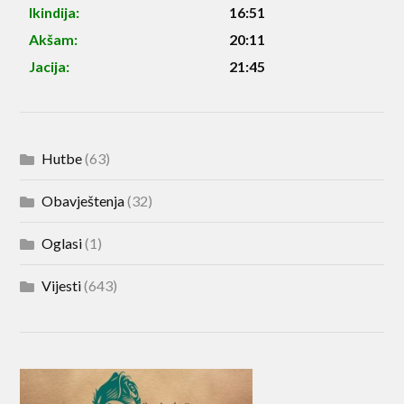
Ikindija:
16:51
Akšam:
20:11
Jacija:
21:45
Hutbe
(63)
Obavještenja
(32)
Oglasi
(1)
Vijesti
(643)