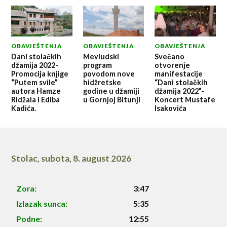
OBAVJEŠTENJA
OBAVJEŠTENJA
OBAVJEŠTENJA
Dani stolačkih
Mevludski
Svečano
džamija 2022-
program
otvorenje
Promocija knjige
povodom nove
manifestacije
“Putem svile”
hidžretske
“Dani stolačkih
autora Hamze
godine u džamiji
džamija 2022”-
Ridžala i Ediba
u Gornjoj Bitunji
Koncert Mustafe
Kadića.
Isakovića
Stolac
,
subota, 8. august 2026
Zora:
3:47
Izlazak sunca:
5:35
Podne:
12:55