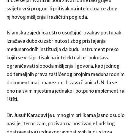
može se prihvatiti ili podržavati da se bilo gdje u
svijetu vrši progon ili pritisak na intelektualce zbog
njihovog mišljenja i različitih pogleda.
Islamska zajednica oštro osuđujući ovakav postupak,
izražava duboku zabrinutost zbog pristajanja
međunarodnih institucija da budu instrument preko
kojih se vrši pritisak na intelektualce i pokušava
ograničavati sloboda mišljenja i govora, kao jednog
od temeljnih prava zaštićenog brojnim međunarodnim
dokumentima i obavezom država članica UN da se
ono na svim mjestima jednako i potpuno implementira
i štiti.
Dr. Jusuf Karadavi je u mnogim prilikama jasno osudio
nasilje i terorizam, pozivao na poštivanje ljudskog
dostojanstva i jednakopravnost svih ljudi, stoga