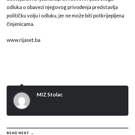
odluka o obavezi njegovog privođenja predstavlja
političku volju i odluku, jer ne može biti potkrijepljena
činjenicama.
www.rijaset.ba
MIZ Stolac
READ NEXT →