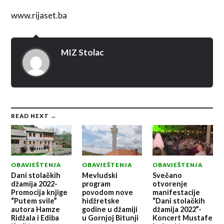
www.rijaset.ba
MIZ Stolac
READ NEXT →
OBAVJEŠTENJA
OBAVJEŠTENJA
OBAVJEŠTENJA
Dani stolačkih
Mevludski
Svečano
džamija 2022-
program
otvorenje
Promocija knjige
povodom nove
manifestacije
“Putem svile”
hidžretske
“Dani stolačkih
autora Hamze
godine u džamiji
džamija 2022”-
Ridžala i Ediba
u Gornjoj Bitunji
Koncert Mustafe