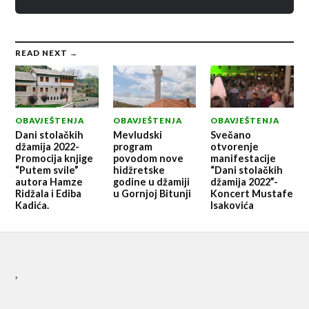
READ NEXT →
OBAVJEŠTENJA
OBAVJEŠTENJA
OBAVJEŠTENJA
Dani stolačkih
Mevludski
Svečano
džamija 2022-
program
otvorenje
Promocija knjige
povodom nove
manifestacije
“Putem svile”
hidžretske
“Dani stolačkih
autora Hamze
godine u džamiji
džamija 2022”-
Ridžala i Ediba
u Gornjoj Bitunji
Koncert Mustafe
Kadića.
Isakovića
,