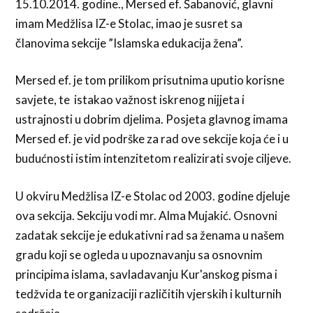
15.10.2014. godine., Mersed ef. Šabanović, glavni
imam Medžlisa IZ-e Stolac, imao je susret sa
članovima sekcije ”Islamska edukacija žena”.
Mersed ef. je tom prilikom prisutnima uputio korisne
savjete, te istakao važnost iskrenog nijjeta i
ustrajnosti u dobrim djelima. Posjeta glavnog imama
Mersed ef. je vid podrške za rad ove sekcije koja će i u
budućnosti istim intenzitetom realizirati svoje ciljeve.
U okviru Medžlisa IZ-e Stolac od 2003. godine djeluje
ova sekcija. Sekciju vodi mr. Alma Mujakić. Osnovni
zadatak sekcije je edukativni rad sa ženama u našem
gradu koji se ogleda u upoznavanju sa osnovnim
principima islama, savladavanju Kur'anskog pisma i
tedžvida te organizaciji različitih vjerskih i kulturnih