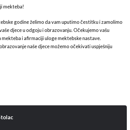
elji mekteba!
bske godine želimo da vam uputimo čestitku i zamolimo
eh vaše djece u odgoju i obrazovanju. Očekujemo vašu
h mekteba i afirmaciji uloge mektebske nastave.
 obrazovanje naše djece možemo očekivati uspješniju
tolac