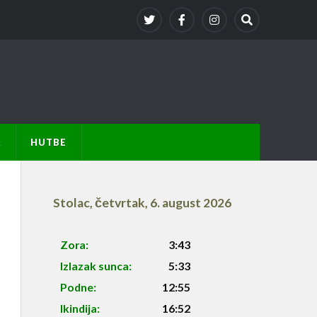
A
HUTBE
Stolac
,
četvrtak, 6. august 2026
Zora:
3:43
Izlazak sunca:
5:33
Podne:
12:55
Ikindija:
16:52