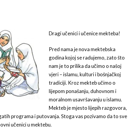
Dragi učenici i učenice mekteba!
Pred nama je nova mektebska
godina kojoj se radujemo, zato što
nam je to prilika da učimo o našoj
vjeri – islamu, kulturi i bošnjačkoj
tradiciji. Kroz mekteb učimo o
lijepom ponašanju, duhovnom i
moralnom usavršavanju u islamu.
Mekteb je mjesto lijepih razgovora,
atih programa i putovanja. Stoga vas pozivamo da to sve
dovni učenici u mektebu.