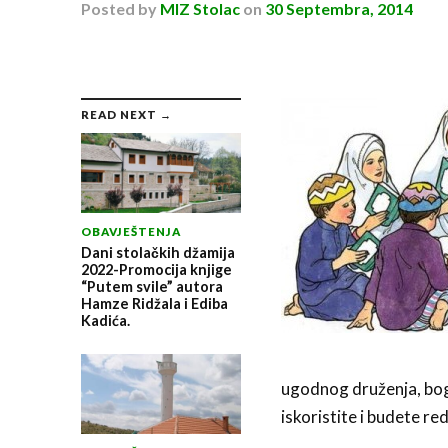
Posted
by
MIZ Stolac
on
30 Septembra, 2014
READ NEXT →
OBAVJEŠTENJA
Dani stolačkih džamija
2022-Promocija knjige
“Putem svile” autora
Hamze Ridžala i Ediba
Kadića.
ugodnog druženja, bog
iskoristite i budete re