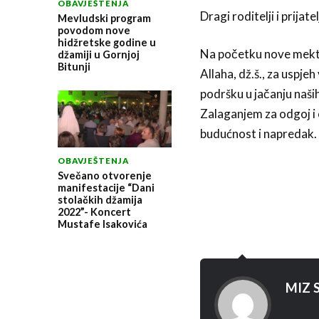
OBAVJEŠTENJA
Dragi roditelji i prijat
Mevludski program
povodom nove
hidžretske godine u
Na početku nove mekte
džamiji u Gornjoj
Bitunji
Allaha, dž.š., za uspj
podršku u jačanju naši
Zalaganjem za odgoj i
budućnost i napredak.
OBAVJEŠTENJA
Svečano otvorenje
manifestacije “Dani
stolačkih džamija
2022”- Koncert
Mustafe Isakovića
MIZ S