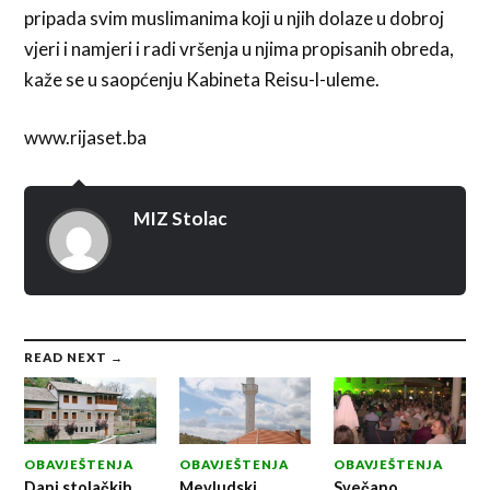
pripada svim muslimanima koji u njih dolaze u dobroj
vjeri i namjeri i radi vršenja u njima propisanih obreda,
kaže se u saopćenju Kabineta Reisu-l-uleme.
www.rijaset.ba
MIZ Stolac
READ NEXT →
OBAVJEŠTENJA
OBAVJEŠTENJA
OBAVJEŠTENJA
Dani stolačkih
Mevludski
Svečano