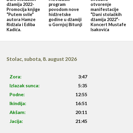
džamija 2022-
program
otvorenje
Promocija knjige
povodom nove
manifestacije
“Putem svile”
hidžretske
“Dani stolačkih
autora Hamze
godine u džamiji
džamija 2022”-
Ridžala i Ediba
u Gornjoj Bitunji
Koncert Mustafe
Kadića.
Isakovića
Stolac
,
subota, 8. august 2026
Zora:
3:47
Izlazak sunca:
5:35
Podne:
12:55
Ikindija:
16:51
Akšam:
20:11
Jacija:
21:45