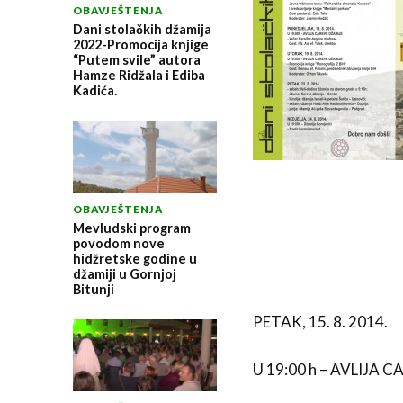
OBAVJEŠTENJA
Dani stolačkih džamija
2022-Promocija knjige
“Putem svile” autora
Hamze Ridžala i Ediba
Kadića.
OBAVJEŠTENJA
Mevludski program
povodom nove
hidžretske godine u
džamiji u Gornjoj
Bitunji
PETAK, 15. 8. 2014.
U 19:00 h – AVLIJA 