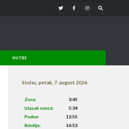
A
HUTBE
Stolac
,
petak, 7. august 2026
Zora:
3:45
Izlazak sunca:
5:34
Podne:
12:55
Ikindija:
16:52