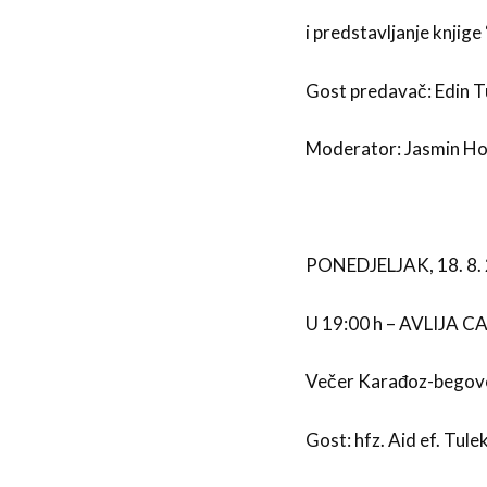
i predstavljanje knjig
Gost predavač: Edin T
Moderator: Jasmin Ho
PONEDJELJAK, 18. 8. 
U 19:00 h – AVLIJA 
Večer Karađoz-begov
Gost: hfz. Aid ef. Tule