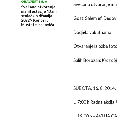
OBAVJEŠTENJA
Svečano otvaranje man
Svečano otvorenje
manifestacije “Dani
stolačkih džamija
Gost: Salem ef. Dedovi
2022”- Koncert
Mustafe Isakovića
Dodjela vakufnama
Otvaranje izložbe foto
Salih Borozan:
Kroz obj
SUBOTA, 16. 8. 2014.
U 7:00 h Radna akcija:
U 19:00 h – AVLIJA 