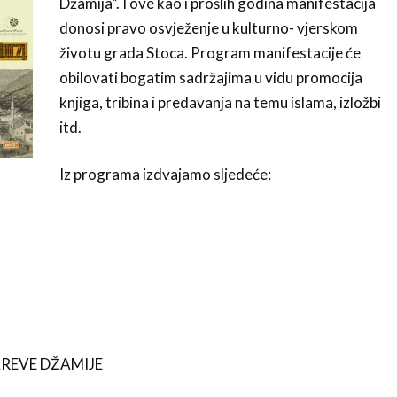
Džamija”. I ove kao i prošlih godina manifestacija
donosi pravo osvježenje u kulturno- vjerskom
životu grada Stoca. Program manifestacije će
obilovati bogatim sadržajima u vidu promocija
knjiga, tribina i predavanja na temu islama, izložbi
itd.
Iz programa izdvajamo sljedeće:
CAREVE DŽAMIJE