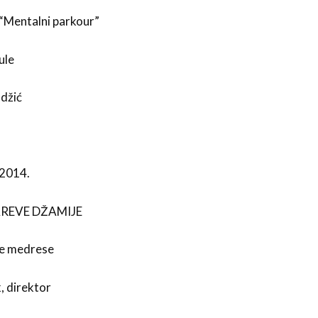
e “Mentalni parkour”
ule
džić
2014.
CAREVE DŽAMIJE
e medrese
k, direktor