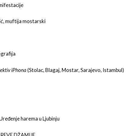
ifestacije
ć, muftija mostarski
grafija
ektiv iPhona
(Stolac, Blagaj, Mostar, Sarajevo, Istambul)
 Uređenje harema u Ljubinju
CAREVE DŽAMIJE