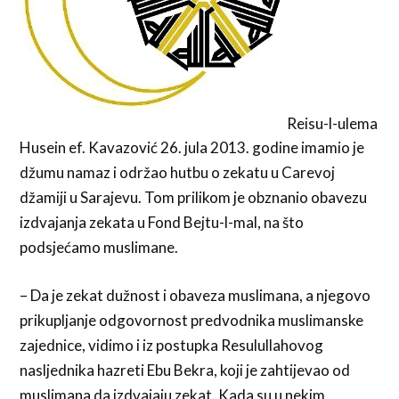
Reisu-l-ulema
Husein ef. Kavazović 26. jula 2013. godine imamio je
džumu namaz i održao hutbu o zekatu u Carevoj
džamiji u Sarajevu. Tom prilikom je obznanio obavezu
izdvajanja zekata u Fond Bejtu-l-mal, na što
podsjećamo muslimane.
– Da je zekat dužnost i obaveza muslimana, a njegovo
prikupljanje odgovornost predvodnika muslimanske
zajednice, vidimo i iz postupka Resulullahovog
nasljednika hazreti Ebu Bekra, koji je zahtijevao od
muslimana da izdvajaju zekat. Kada su u nekim