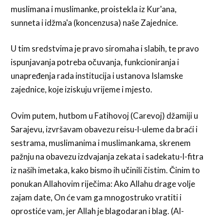
muslimana i muslimanke, proistekla iz Kur'ana,
sunneta i idžma'a (koncenzusa) naše Zajednice.
U tim sredstvima je pravo siromaha i slabih, te pravo
ispunjavanja potreba očuvanja, funkcioniranja i
unapređenja rada institucija i ustanova Islamske
zajednice, koje iziskuju vrijeme i mjesto.
Ovim putem, hutbom u Fatihovoj (Carevoj) džamiji u
Sarajevu, izvršavam obavezu reisu-l-uleme da braći i
sestrama, muslimanima i muslimankama, skrenem
pažnju na obavezu izdvajanja zekata i sadekatu-l-fitra
iz naših imetaka, kako bismo ih učinili čistim. Činim to
ponukan Allahovim riječima: Ako Allahu drage volje
zajam date, On će vam ga mnogostruko vratiti i
oprostiće vam, jer Allah je blagodaran i blag. (Al-