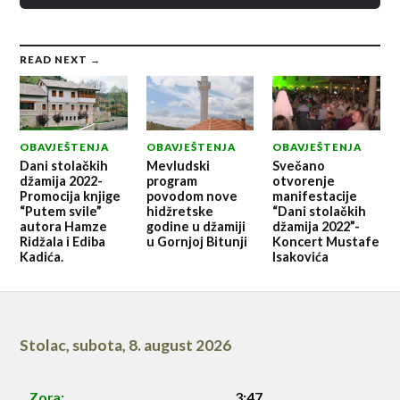
READ NEXT →
OBAVJEŠTENJA
OBAVJEŠTENJA
OBAVJEŠTENJA
Dani stolačkih
Mevludski
Svečano
džamija 2022-
program
otvorenje
Promocija knjige
povodom nove
manifestacije
“Putem svile”
hidžretske
“Dani stolačkih
autora Hamze
godine u džamiji
džamija 2022”-
Ridžala i Ediba
u Gornjoj Bitunji
Koncert Mustafe
Kadića.
Isakovića
Stolac
,
subota, 8. august 2026
Zora:
3:47