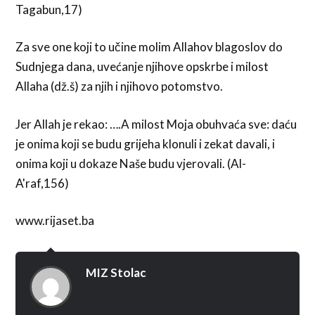
Tagabun,17)
Za sve one koji to učine molim Allahov blagoslov do
Sudnjega dana, uvećanje njihove opskrbe i milost
Allaha (dž.š) za njih i njihovo potomstvo.
Jer Allah je rekao: ….A milost Moja obuhvaća sve: daću
je onima koji se budu grijeha klonuli i zekat davali, i
onima koji u dokaze Naše budu vjerovali. (Al-
A'raf,156)
www.rijaset.ba
MIZ Stolac