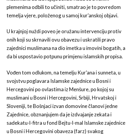
plemenima odbili to učiniti, smatrao je to povredom
temelja vjere, položenog u samoj kur'anskoj objavi.
U krajnjoj nuždi poveo je oružanu intervenciju protiv
onih koji su skrnavili ovu obavezu i uskratili pravo
zajednici muslimana na dio imetka u imovini bogatih, a
da bi uspostavio potpunu primjenu islamskih propisa.
Vođen tom odlukom, na temelju Kur'ana i sunneta, u
svojstvu poglavara Islamske zajednice u Bosni i
Hercegovini po ovlastima iz Menšure, po kojoj su
muslimani u Bosni i Hercegovini, Srbiji, Hrvatskoj i
Sloveniji, te Bošnjaci izvan domovine članovi jedne
Zajednice, obznanjujem da je izdvajanje zekata i
sadekatu-l-fitra u fond Bejtu-l-mal Islamske zajednice
u Bosni i Hercegovini obaveza (farz) svakog