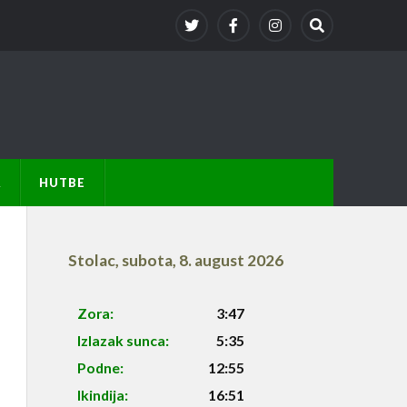
A
HUTBE
Stolac
,
subota, 8. august 2026
Zora:
3:47
Izlazak sunca:
5:35
Podne:
12:55
Ikindija:
16:51