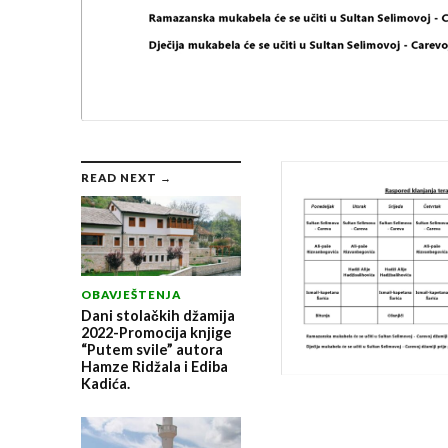
READ NEXT →
OBAVJEŠTENJA
Dani stolačkih džamija
2022-Promocija knjige
“Putem svile” autora
Hamze Ridžala i Ediba
Kadića.