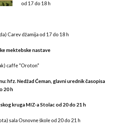
od 17 do 18 h
eda) Carev džamija od 17 do 18 h
nike mektebske nastave
ak) caffe ”Oroton”
nu: hfz. Nedžad Ćeman, glavni urednik časopisa
o 20 h
skog kruga MIZ-a Stolac od 20 do 21 h
ota) sala Osnovne škole od 20 do 21 h