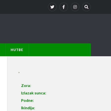
A
HUTBE
,
Zora:
Izlazak sunca:
Podne:
Ikindija: