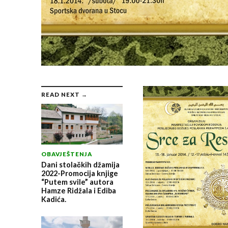
READ NEXT →
OBAVJEŠTENJA
Dani stolačkih džamija
2022-Promocija knjige
“Putem svile” autora
Hamze Ridžala i Ediba
Kadića.