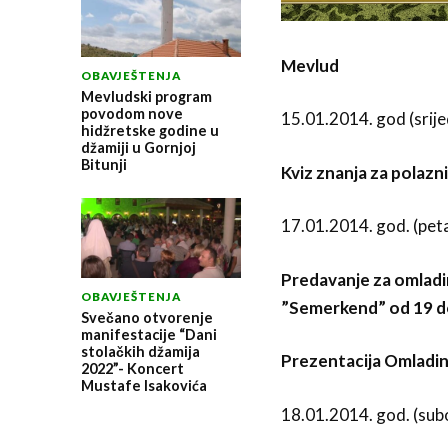
Mevlud
OBAVJEŠTENJA
Mevludski program
povodom nove
15.01.2014. god (srij
hidžretske godine u
džamiji u Gornjoj
Bitunji
Kviz znanja za polaz
17.01.2014. god. (pet
Predavanje za omladi
OBAVJEŠTENJA
”Semerkend” od 19 d
Svečano otvorenje
manifestacije “Dani
stolačkih džamija
Prezentacija Omladin
2022”- Koncert
Mustafe Isakovića
18.01.2014. god. (sub