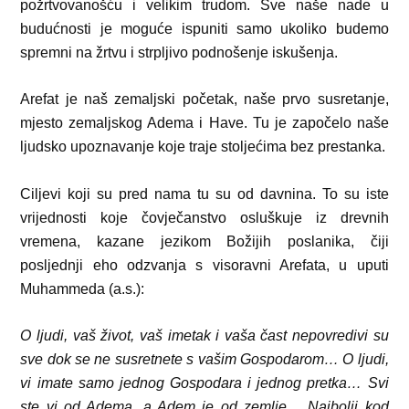
požrtvovanošću i velikim trudom. Sve naše nade u
budućnosti je moguće ispuniti samo ukoliko budemo
spremni na žrtvu i strpljivo podnošenje iskušenja.
Arefat je naš zemaljski početak, naše prvo susretanje,
mjesto zemaljskog Adema i Have. Tu je započelo naše
ljudsko upoznavanje koje traje stoljećima bez prestanka.
Ciljevi koji su pred nama tu su od davnina. To su iste
vrijednosti koje čovječanstvo osluškuje iz drevnih
vremena, kazane jezikom Božijih poslanika, čiji
posljednji eho odzvanja s visoravni Arefata, u uputi
Muhammeda (a.s.):
O ljudi, vaš život, vaš imetak i vaša čast nepovredivi su
sve dok se ne susretnete s vašim Gospodarom… O ljudi,
vi imate samo jednog Gospodara i jednog pretka… Svi
ste vi od Adema, a Adem je od zemlje… Najbolji kod