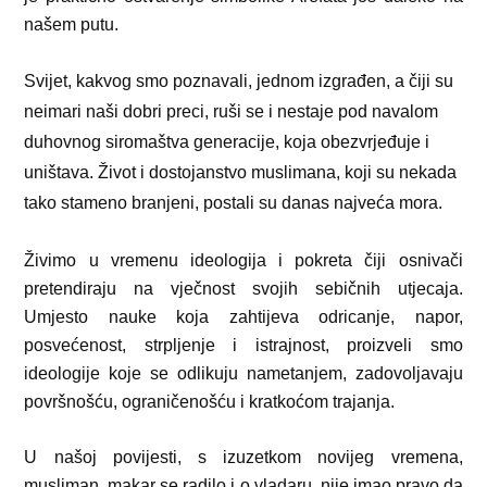
našem putu.
Svijet, kakvog smo poznavali, jednom izgrađen, a čiji su
neimari naši dobri preci, ruši se i nestaje pod navalom
duhovnog siromaštva generacije, koja obezvrjeđuje i
uništava. Život i dostojanstvo muslimana, koji su nekada
tako stameno branjeni, postali su danas najveća mora.
Živimo u vremenu ideologija i pokreta čiji osnivači
pretendiraju na vječnost svojih sebičnih utjecaja.
Umjesto nauke koja zahtijeva odricanje, napor,
posvećenost, strpljenje i istrajnost, proizveli smo
ideologije koje se odlikuju nametanjem, zadovoljavaju
površnošću, ograničenošću i kratkoćom trajanja.
U našoj povijesti, s izuzetkom novijeg vremena,
musliman, makar se radilo i o vladaru, nije imao pravo da