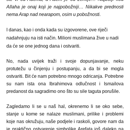
Allaha je onaj koji je najpobožniji… Nikakve prednosti
nema Arap nad nearapom, osim u pobožnosti.
I danas, kao i onda kada su izgovorene, ove riječi
nadahnjuju na isti način. Milioni muslimana žive u nadi
da će se one jednog dana i ostvariti.
No, nada uvijek traži i svoje dopunjavanje, neku
protutežu u činjenju i postupanju, a da bi se mogla
ostvariti. Bit će nam potrebno mnogo odricanja. Potrebne
su nam ista ona Ibrahimova odlučnost i Ismailova
predanost da sagradimo ono što su sile taguta porušile.
Zagledamo li se u naš hal, okrenemo li se oko sebe,
stanje u kome se nalaze muslimani, prilike i problemi
koje nas okružuju, naše podjele i raskoli, govore nam da
je praktično ostvarenje simbolike Arefata još daleko na