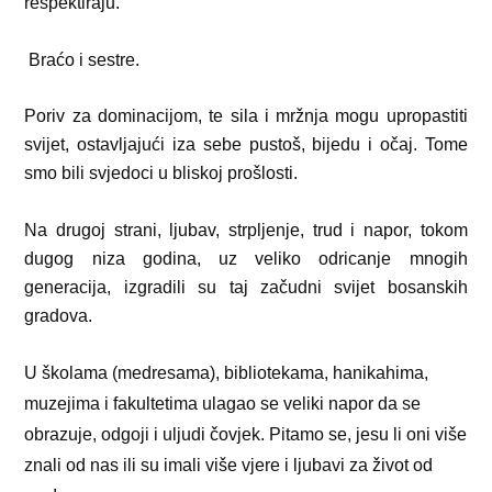
respektiraju.
Braćo i sestre.
Poriv za dominacijom, te sila i mržnja mogu upropastiti
svijet, ostavljajući iza sebe pustoš, bijedu i očaj. Tome
smo bili svjedoci u bliskoj prošlosti.
Na drugoj strani, ljubav, strpljenje, trud i napor, tokom
dugog niza godina, uz veliko odricanje mnogih
generacija, izgradili su taj začudni svijet bosanskih
gradova.
U školama (medresama), bibliotekama, hanikahima,
muzejima i fakultetima ulagao se veliki napor da se
obrazuje, odgoji i uljudi čovjek. Pitamo se, jesu li oni više
znali od nas ili su imali više vjere i ljubavi za život od