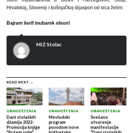
Hrvatskoj, Sloveniji i bošnjačkoj dijaspori od srca želim:
Bajram šerif mubarek olsun!
MIZ Stolac
READ NEXT →
OBAVJEŠTENJA
OBAVJEŠTENJA
OBAVJEŠTENJA
Dani stolačkih
Mevludski
Svečano
džamija 2022-
program
otvorenje
Promocija knjige
povodom nove
manifestacije
“Putem svile”
hidžretske
“Dani stolačkih