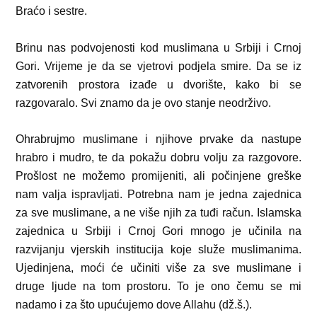
Braćo i sestre.
Brinu nas podvojenosti kod muslimana u Srbiji i Crnoj
Gori. Vrijeme je da se vjetrovi podjela smire. Da se iz
zatvorenih prostora izađe u dvorište, kako bi se
razgovaralo. Svi znamo da je ovo stanje neodrživo.
Ohrabrujmo muslimane i njihove prvake da nastupe
hrabro i mudro, te da pokažu dobru volju za razgovore.
Prošlost ne možemo promijeniti, ali počinjene greške
nam valja ispravljati. Potrebna nam je jedna zajednica
za sve muslimane, a ne više njih za tuđi račun. Islamska
zajednica u Srbiji i Crnoj Gori mnogo je učinila na
razvijanju vjerskih institucija koje služe muslimanima.
Ujedinjena, moći će učiniti više za sve muslimane i
druge ljude na tom prostoru. To je ono čemu se mi
nadamo i za što upućujemo dove Allahu (dž.š.).