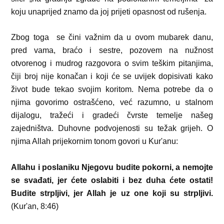
koju unaprijed znamo da joj prijeti opasnost od rušenja.
Zbog toga
se čini važnim da u ovom mubarek danu,
pred vama, braćo i sestre, pozovem na nužnost
otvorenog i mudrog razgovora o svim teškim pitanjima,
čiji broj nije konačan i koji će se uvijek dopisivati kako
život bude tekao svojim koritom. Nema potrebe da o
njima govorimo ostrašćeno, već razumno, u stalnom
dijalogu, tražeći i gradeći čvrste temelje našeg
zajedništva. Duhovne podvojenosti su težak grijeh. O
njima Allah prijekornim tonom govori u Kur'anu:
Allahu i poslaniku Njegovu budite pokorni, a nemojte
se svađati, jer ćete oslabiti i bez duha ćete ostati!
Budite strpljivi, jer Allah je uz one koji su strpljivi
.
(Kur'an, 8:46)