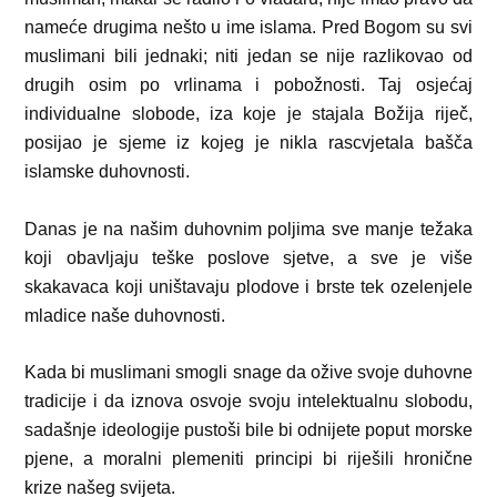
nameće drugima nešto u ime islama. Pred Bogom su svi
muslimani bili jednaki; niti jedan se nije razlikovao od
drugih osim po vrlinama i pobožnosti. Taj osjećaj
individualne slobode, iza koje je stajala Božija riječ,
posijao je sjeme iz kojeg je nikla rascvjetala bašča
islamske duhovnosti.
Danas je na našim duhovnim poljima sve manje težaka
koji obavljaju teške poslove sjetve, a sve je više
skakavaca koji uništavaju plodove i brste tek ozelenjele
mladice naše duhovnosti.
Kada bi muslimani smogli snage da ožive svoje duhovne
tradicije i da iznova osvoje svoju intelektualnu slobodu,
sadašnje ideologije pustoši bile bi odnijete poput morske
pjene, a moralni plemeniti principi bi riješili hronične
krize našeg svijeta.