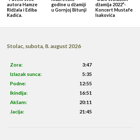
autora Hamze
godine u džamiji
džamija 2022”-
Ridžala i Ediba
u Gornjoj Bitunji
Koncert Mustafe
Kadića.
Isakovića
Stolac
,
subota, 8. august 2026
Zora:
3:47
Izlazak sunca:
5:35
Podne:
12:55
Ikindija:
16:51
Akšam:
20:11
Jacija:
21:45