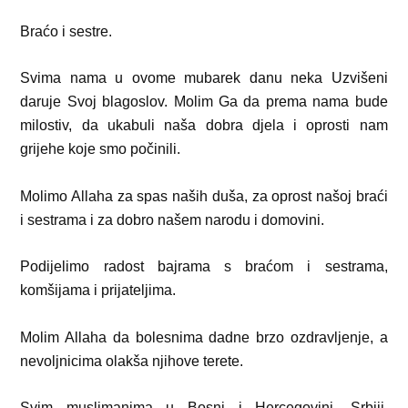
Braćo i sestre.
Svima nama u ovome mubarek danu neka Uzvišeni
daruje Svoj blagoslov. Molim Ga da prema nama bude
milostiv, da ukabuli naša dobra djela i oprosti nam
grijehe koje smo počinili.
Molimo Allaha za spas naših duša, za oprost našoj braći
i sestrama i za dobro našem narodu i domovini.
Podijelimo radost bajrama s braćom i sestrama,
komšijama i prijateljima.
Molim Allaha da bolesnima dadne brzo ozdravljenje, a
nevoljnicima olakša njihove terete.
Svim muslimanima u Bosni i Hercegovini, Srbiji,