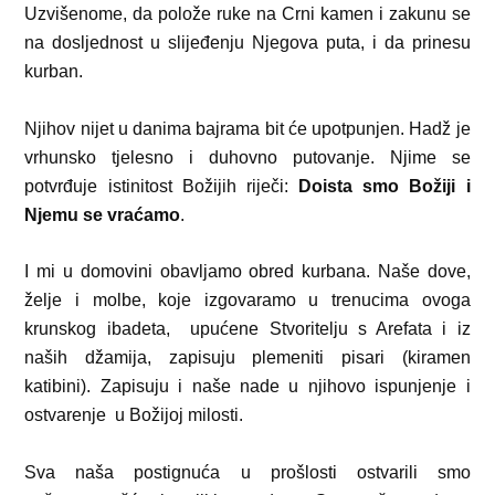
Uzvišenome, da polože ruke na Crni kamen i zakunu se
na dosljednost u slijeđenju Njegova puta, i da prinesu
kurban.
Njihov nijet u danima bajrama bit će upotpunjen. Hadž je
vrhunsko tjelesno i duhovno putovanje. Njime se
potvrđuje istinitost Božijih riječi:
Doista smo Božiji i
Njemu se vraćamo
.
I mi u domovini obavljamo obred kurbana. Naše dove,
želje i molbe, koje izgovaramo u trenucima ovoga
krunskog ibadeta,
upućene Stvoritelju s Arefata i iz
naših džamija, zapisuju plemeniti pisari (kiramen
katibini). Zapisuju i naše nade u njihovo ispunjenje i
ostvarenje
u Božijoj milosti.
Sva naša postignuća u prošlosti ostvarili smo