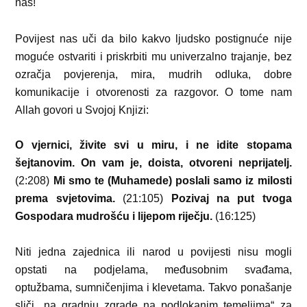
nas!
Povijest nas uči da bilo kakvo ljudsko postignuće nije
moguće ostvariti i priskrbiti mu univerzalno trajanje, bez
ozračja povjerenja, mira, mudrih odluka, dobre
komunikacije i otvorenosti za razgovor. O tome nam
Allah govori u Svojoj Knjizi:
O vjernici, živite svi u miru, i ne idite stopama
šejtanovim. On vam je, doista, otvoreni neprijatelj.
(2:208)
Mi smo te (Muhamede) poslali samo iz milosti
prema svjetovima.
(21:105)
Pozivaj na put tvoga
Gospodara mudrošću i lijepom riječju.
(16:125)
Niti jedna zajednica ili narod u povijesti nisu mogli
opstati na podjelama, međusobnim svađama,
optužbama, sumničenjima i klevetama. Takvo ponašanje
sliči „na gradnju zgrade na podlokanim temeljima“ za