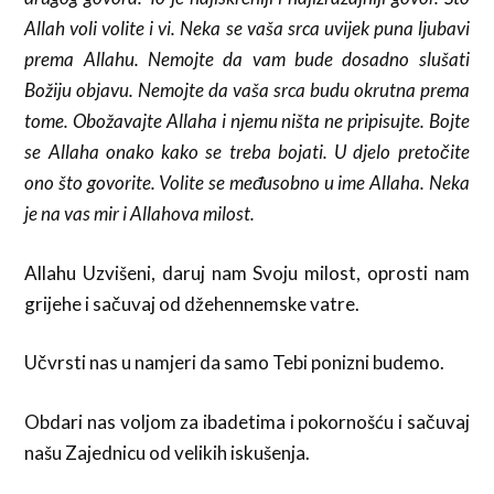
Allah voli volite i vi. Neka se vaša srca uvijek puna ljubavi
prema Allahu. Nemojte da vam bude dosadno slušati
Božiju objavu. Nemojte da vaša srca budu okrutna prema
tome. Obožavajte Allaha i njemu ništa ne pripisujte. Bojte
se Allaha onako kako se treba bojati. U djelo pretočite
ono što govorite. Volite se međusobno u ime Allaha. Neka
je na vas mir i Allahova milost.
Allahu Uzvišeni, daruj nam Svoju milost, oprosti nam
grijehe i sačuvaj od džehennemske vatre.
Učvrsti nas u namjeri da samo Tebi ponizni budemo.
Obdari nas voljom za ibadetima i pokornošću i sačuvaj
našu Zajednicu od velikih iskušenja.