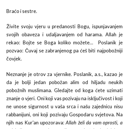
Braćo i sestre.
Živite svoju vjeru u predanosti Bogu, ispunjavanjem
svojih obaveza i udaljavanjem od harama. Allah je
rekao: Bojte se Boga koliko možete… Poslanik je
pozvao: Čuvaj se zabranjenog pa ćeš biti najpobožniji
čovjek.
Neznanje je otrov za vjernike. Poslanik, a.s., kazao je
da je bolji jedan pobožan alim od hiljadu neukih
pobožnih muslimana. Gledajte od koga ćete uzimati
znanje o vjeri. Oni koji vas pozivaju na isključivost i koji
ne unose sigurnost u vaša srca i našu zajednicu nisu
rabbanijuni, oni koji pozivaju Gospodaru svjetova. Na
njih nas Kur'an upozorava:
Allah želi da vam oprosti, a