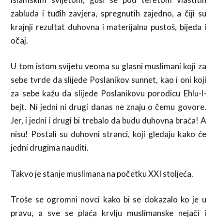
zabluda i tuđih zavjera, spregnutih zajedno, a čiji su
krajnji rezultat duhovna i materijalna pustoš, bijeda i
očaj.
U tom istom svijetu veoma su glasni muslimani koji za
sebe tvrde da slijede Poslanikov sunnet, kao i oni koji
za sebe kažu da slijede Poslanikovu porodicu Ehlu-l-
bejt. Ni jedni ni drugi danas ne znaju o čemu govore.
Jer, i jedni i drugi bi trebalo da budu duhovna braća! A
nisu! Postali su duhovni stranci, koji gledaju kako će
jedni drugima nauditi.
Takvo je stanje muslimana na početku XXI stoljeća.
Troše se ogromni novci kako bi se dokazalo ko je u
pravu, a sve se plaća krvlju muslimanske nejači i