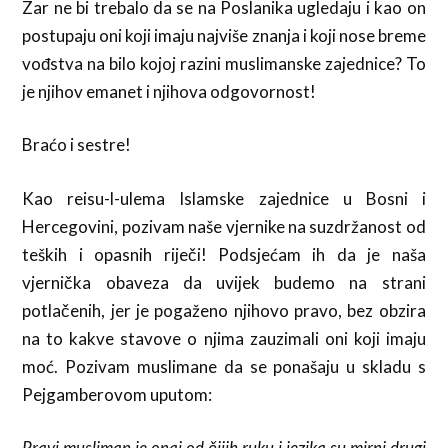
Zar ne bi trebalo da se na Poslanika ugledaju i kao on
postupaju oni koji imaju najviše znanja i koji nose breme
vođstva na bilo kojoj razini muslimanske zajednice? To
je njihov emanet i njihova odgovornost!
Braćo i sestre!
Kao reisu-l-ulema Islamske zajednice u Bosni i
Hercegovini, pozivam naše vjernike na suzdržanost od
teških i opasnih riječi! Podsjećam ih da je naša
vjernička obaveza da uvijek budemo na strani
potlačenih, jer je pogaženo njihovo pravo, bez obzira
na to kakve stavove o njima zauzimali oni koji imaju
moć. Pozivam muslimane da se ponašaju u skladu s
Pejgamberovom uputom:
Pravi musliman je onaj od čijih ruku i jezika su mirni drugi