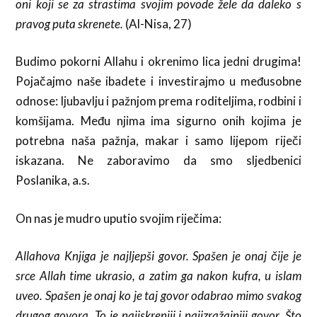
oni koji se za strastima svojim povode žele da daleko s
pravog puta skrenete.
(Al-Nisa, 27)
Budimo pokorni Allahu i okrenimo lica jedni drugima!
Pojačajmo naše ibadete i investirajmo u međusobne
odnose: ljubavlju i pažnjom prema roditeljima, rodbini i
komšijama. Među njima ima sigurno onih kojima je
potrebna naša pažnja, makar i samo lijepom riječi
iskazana. Ne zaboravimo da smo sljedbenici
Poslanika, a.s.
On nas je mudro uputio svojim riječima:
Allahova Knjiga je najljepši govor. Spašen je onaj čije je
srce Allah time ukrasio, a zatim ga nakon kufra, u islam
uveo. Spašen je onaj ko je taj govor odabrao mimo svakog
drugog govora. To je najiskreniji i najizražajniji govor. Što