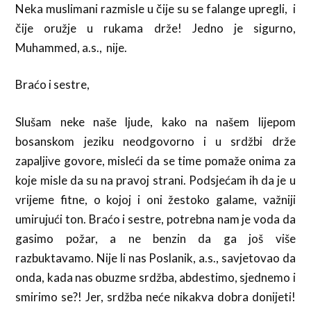
Neka muslimani razmisle u čije su se falange upregli, i
čije oružje u rukama drže! Jedno je sigurno,
Muhammed, a.s., nije.
Braćo i sestre,
Slušam neke naše ljude, kako na našem lijepom
bosanskom jeziku neodgovorno i u srdžbi drže
zapaljive govore, misleći da se time pomaže onima za
koje misle da su na pravoj strani. Podsjećam ih da je u
vrijeme fitne, o kojoj i oni žestoko galame, važniji
umirujući ton. Braćo i sestre, potrebna nam je voda da
gasimo požar, a ne benzin da ga još više
razbuktavamo. Nije li nas Poslanik, a.s., savjetovao da
onda, kada nas obuzme srdžba, abdestimo, sjednemo i
smirimo se?! Jer, srdžba neće nikakva dobra donijeti!