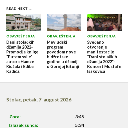
READ NEXT →
OBAVJEŠTENJA
OBAVJEŠTENJA
OBAVJEŠTENJA
Dani stolačkih
Mevludski
Svečano
džamija 2022-
program
otvorenje
Promocija knjige
povodom nove
manifestacije
“Putem svile”
hidžretske
“Dani stolačkih
autora Hamze
godine u džamiji
džamija 2022”-
Ridžala i Ediba
u Gornjoj Bitunji
Koncert Mustafe
Kadića.
Isakovića
Stolac
,
petak, 7. august 2026
Zora:
3:45
Izlazak sunca:
5:34