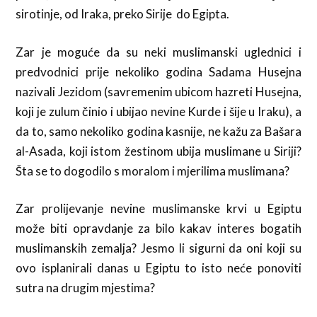
sirotinje, od Iraka, preko Sirije do Egipta.
Zar je moguće da su neki muslimanski uglednici i
predvodnici prije nekoliko godina Sadama Husejna
nazivali Jezidom (savremenim ubicom hazreti Husejna,
koji je zulum činio i ubijao nevine Kurde i šije u Iraku)
,
a
da to, samo nekoliko godina kasnije, ne kažu za Bašara
al-Asada, koji istom žestinom ubija muslimane u Siriji?
Šta se to dogodilo s moralom i mjerilima muslimana?
Zar prolijevanje nevine muslimanske krvi u Egiptu
može biti opravdanje za bilo kakav interes bogatih
muslimanskih zemalja? Jesmo li sigurni da oni koji su
ovo isplanirali danas u Egiptu to isto neće ponoviti
sutra na drugim mjestima?