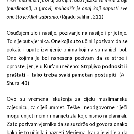
(muslimani), a (pravi) muhadžir je onaj koji napusti sve
ono što je Allah zabranio.
(Rijadu salihin, 211)
Osuđujem zlo i nasilje, pozivanje na nasilje i prijetnje.
To nije put vjernika. One koji su to učinili pozivam da se
pokaju i upute izvinjenje onima kojima su nanijeli bol.
One kojima je bol nanesena pozivam da se strpe i
oproste, jer je u Kur'anu rečeno:
Strpljivo podnositi i
praštati – tako treba svaki pametan postupiti.
(Al-
Shura, 43)
Ovo su vremena iskušenja za cijelu muslimansku
zajednicu, za cijeli ummet. Teške i neodgovorne riječi
mogu unijeti nemir i nanijeti zla koje nismo ni planirali.
Zato pozivam vjernike da se suzdrže od govora onako
kako je to učinila i hazreti Merjema, kada je vidjela da