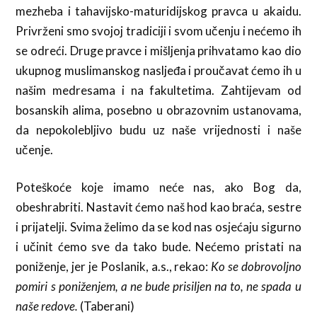
mezheba i tahavijsko-maturidijskog pravca u akaidu.
Privrženi smo svojoj tradiciji i svom učenju i nećemo ih
se odreći. Druge pravce i mišljenja prihvatamo kao dio
ukupnog muslimanskog nasljeđa i proučavat ćemo ih u
našim medresama i na fakultetima. Zahtijevam od
bosanskih alima, posebno u obrazovnim ustanovama,
da nepokolebljivo budu uz naše vrijednosti i naše
učenje.
Poteškoće koje imamo neće nas, ako Bog da,
obeshrabriti. Nastavit ćemo naš hod kao braća, sestre
i prijatelji. Svima želimo da se kod nas osjećaju sigurno
i učinit ćemo sve da tako bude. Nećemo pristati na
poniženje, jer je Poslanik, a.s., rekao:
Ko se dobrovoljno
pomiri s poniženjem, a ne bude prisiljen na to, ne spada u
naše redove.
(Taberani)