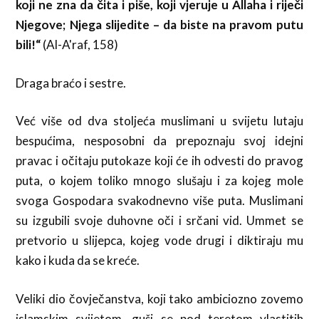
koji ne zna da čita i piše, koji vjeruje u Allaha i riječi
Njegove; Njega slijedite – da biste na pravom putu
bili!“
(Al-A'raf, 158)
Draga braćo i sestre.
Već više od dva stoljeća muslimani u svijetu lutaju
bespućima, nesposobni da prepoznaju svoj idejni
pravac i očitaju putokaze koji će ih odvesti do pravog
puta, o kojem toliko mnogo slušaju i za kojeg mole
svoga Gospodara svakodnevno više puta. Muslimani
su izgubili svoje duhovne oči i srčani vid. Ummet se
pretvorio u slijepca, kojeg vode drugi i diktiraju mu
kako i kuda da se kreće.
Veliki dio čovječanstva, koji tako ambiciozno zovemo
islamskim svijetom, guši se pod teretom vlastitih